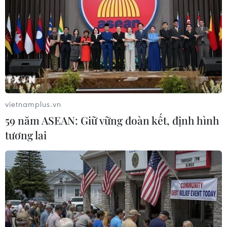
Đức bắt giữ 17 người bị cáo buộc phát tán
phát ngôn gây hận thù chống Do Thái
21/11/2023 11:56
17 đối tượng bị cáo buộc phát tán tuyên ngôn gây hận
thù chống lại người Do Thái trên mạng xã hội, sử dụng
các ký hiệu của tổ chức khủng bố.
vietnamplus.vn
59 năm ASEAN: Giữ vững đoàn kết, định hình
tương lai