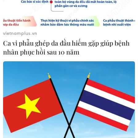
Xem thêm
vietnamplus.vn
Ca vi phẫu ghép da đầu hiếm gặp giúp bệnh
nhân phục hồi sau 10 năm
CƠ QUAN CHỦ QUẢN: THÔNG TẤN XÃ VIỆT NAM
Tổng Biên tập: TRẦN TIẾN DUẨN
Phó Tổng Biên tập: NGUYỄN THỊ TÁM, KHÚC THANH
THỦY
Sở hữu trí tuệ
Quy định sử dụng
RSS
Hỗ trợ
Ngôn ngữ
TTXVN