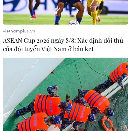
vietnamplus.vn
ASEAN Cup 2026 ngày 8/8: Xác định đối thủ
của đội tuyển Việt Nam ở bán kết
Hàng trăm nghìn người tuần hành phản
đối chủ nghĩa bài Do Thái ở châu Âu
13/11/2023 06:58
Gần 200 người tập trung trước Lãnh sự quán Pháp trên
Đại lộ Régent (Bỉ) và hơn 180.000 người ở Paris (Pháp)
đã xuống đường tuần hành, để phản đối chủ nghĩa bài
Do Thái ở Pháp và châu Âu.