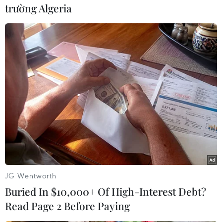
tiếng chỉ trích mọi hành vi chống lại người Do
trường Algeria
Thái, đồng thời kêu gọi người dân đoàn kết để
đẩy lùi làn sóng này.
Cảnh sát tại Montreal và thành phố Toronto, nơi
có đông đảo người Do Thái sinh sống, đã cảnh
báo về sự gia tăng các vụ việc bài Do Thái trong
thời gian gần đây.
Đầu tháng này đã xảy ra các vụ tấn công nhằm
vào 2 trường học và 1 giáo đường của người Do
Thái đều ở Montreal, song không gây thương
vong./.
JG Wentworth
(TTXVN/Vietnam+)
Buried In $10,000+ Of High-Interest Debt?
Read Page 2 Before Paying