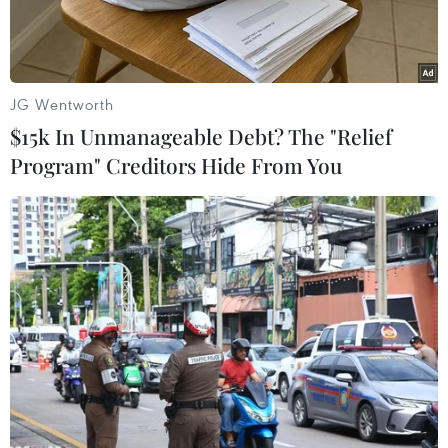
JG Wentworth
$15k In Unmanageable Debt? The "Relief
Program" Creditors Hide From You
Chai bom xăng đã được ném qua cửa trước của trung tâm
trên ngay sau nửa đêm. (Nguồn: The Canadian Press)
Theo hãng tin AFP, một trung tâm cộng đồng
của người Do Thái ở thành phố Montreal đã bị