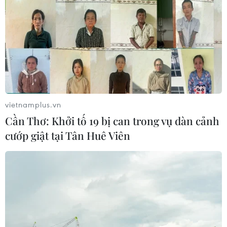
TIN CÙNG CHUYÊN MỤC
vietnamplus.vn
Thượng viện Mỹ thông qua dự luật
Cần Thơ: Khởi tố 19 bị can trong vụ dàn cảnh
trừng phạt Nga
cướp giật tại Tân Huê Viên
08/08/2026 03:50
Canada, Mỹ đàm phán thỏa thuận
thương mại tạm thời nhằm hạ nhiệt
căng thẳng