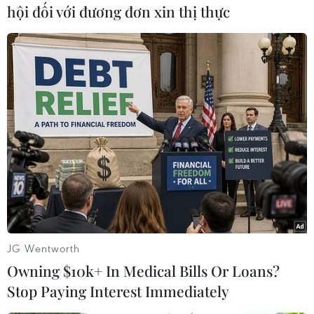
hội đối với đương đơn xin thị thực
#Xung đột Israel-Iran
#Chiến sự Iran-Israel
#tình hình chiến sự Israel Iran
Iran
Israel
Theo dõi VietnamPlus
JG Wentworth
Owning $10k+ In Medical Bills Or Loans?
Stop Paying Interest Immediately
CĂNG THẲNG IRAN-ISRAEL