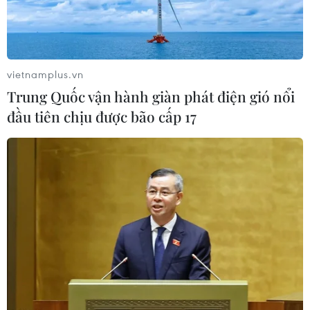
Xem thêm
vietnamplus.vn
Trung Quốc vận hành giàn phát điện gió nổi
đầu tiên chịu được bão cấp 17
CƠ QUAN CHỦ QUẢN: THÔNG TẤN XÃ VIỆT NAM
Tổng Biên tập: TRẦN TIẾN DUẨN
Phó Tổng Biên tập: NGUYỄN THỊ TÁM, KHÚC THANH
THỦY
Sở hữu trí tuệ
Quy định sử dụng
RSS
Hỗ trợ
Ngôn ngữ
TTXVN