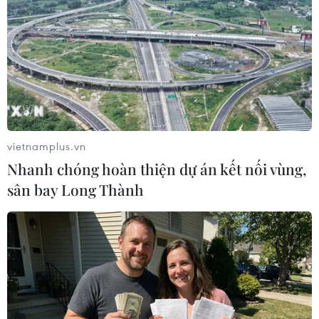
20/06/2025 04:15
Đây là động thái có thể nhằm bảo vệ các máy bay khỏi
các cuộc không kích của Iran trong bối cảnh Washington
cân nhắc liệu có nên can thiệp vào cuộc xung đột của
Tehran với Israel hay không.
vietnamplus.vn
Nhanh chóng hoàn thiện dự án kết nối vùng,
sân bay Long Thành