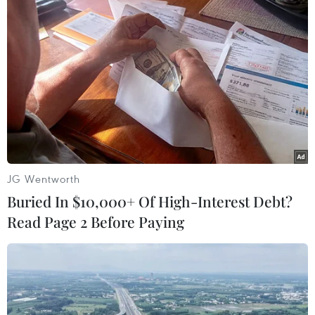
TIN LIÊN QUAN
JG Wentworth
Buried In $10,000+ Of High-Interest Debt?
Read Page 2 Before Paying
Mỹ sơ tán máy bay quân sự tại căn cứ ở
Qatar nhằm tránh cuộc không kích của
Iran