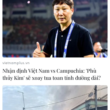
vietnamplus.vn
Nhận định Việt Nam vs Campuchia: 'Phù
thủy Kim' sẽ xoay tua toan tính đường dài?