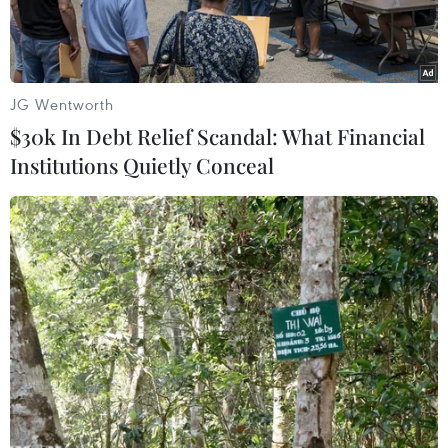
JG Wentworth
$30k In Debt Relief Scandal: What Financial
Institutions Quietly Conceal
Toà nhà tại bệnh viện Soroka ở Beersheba (Israel) bị hư hại do
trúng tên lửa của Iran, ngày 19/6/2025. (Ảnh: THX/TTXVN)
Ngày 20/6, hãng tin CNN đưa tin nhiều đám
cháy đã bùng phát tại một khu phố gần trung
tâm công nghệ ở thành phố Beersheba, miền