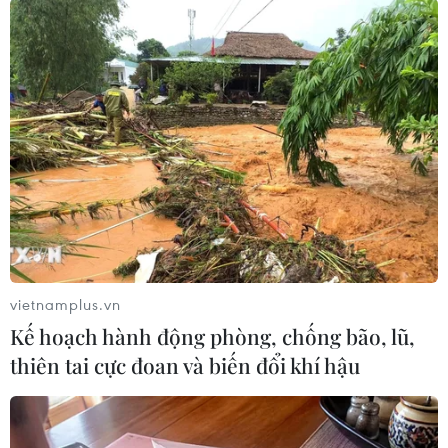
Iran cảnh báo đáp trả, Israel tuyên bố sẵn sàng
nối lại chiến dịch quân sự
IRGC triển khai đợt tấn công thứ 17, Israel tấn
công hàng chục trung tâm chỉ huy ở Iran
Pháp tăng cường hiện diện quân sự tại Trung
Đông
Xung đột tại Trung Đông: Iran tiếp tục phóng tên
lửa vào Israel
Thương vụ Việt Nam tại Israel cập nhật thông
tin về tình hình giao thương
vietnamplus.vn
Kế hoạch hành động phòng, chống bão, lũ,
thiên tai cực đoan và biến đổi khí hậu