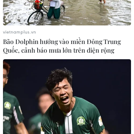
Từ hạt nhân đến eo biển
Hormuz: Đòn bẩy chiến lược mới của
Iran
vietnamplus.vn
06/08/2026 04:36
Bão Dolphin hướng vào miền Đông Trung
Quốc, cảnh báo mưa lớn trên diện rộng
Xung đột Hamas-Israel: Israel chưa
chấp thuận kế hoạch về Dải Gaza
06/08/2026 03:45
Mỹ dỡ bỏ lệnh trừng phạt đối với
hãng hàng không Iraq
06/08/2026 03:34