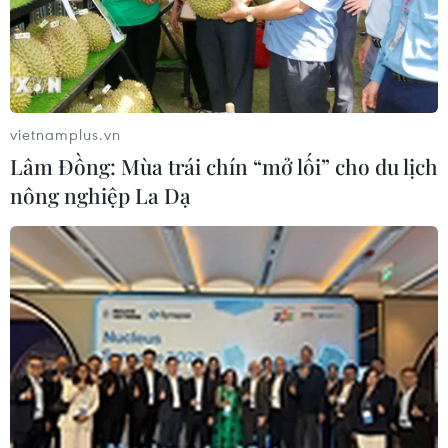
học sinh tại 3 điểm trường tại khu
vực này tạm thời phải nghỉ học.
(TTXVN/Vietnam+)
vietnamplus.vn
Lâm Đồng: Mùa trái chín “mở lối” cho du lịch
nông nghiệp La Dạ