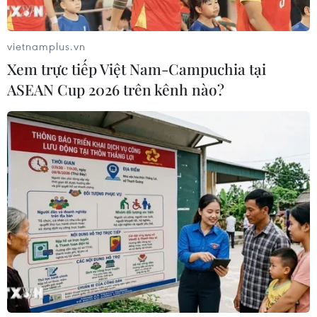
vietnamplus.vn
Xem trực tiếp Việt Nam-Campuchia tại
ASEAN Cup 2026 trên kênh nào?
TIN CÙNG CHUYÊN MỤC
Trung Quốc nâng mức ứng phó khẩn
cấp với bão Dolphin
08/08/2026 07:10