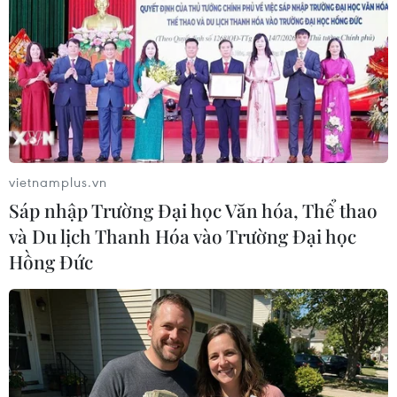
nơi; ngày nắng nóng, có nơi nắng nóng gay gắt;
trong mưa dông có khả năng xảy ra lốc, sét,
mưa đá và gió giật mạnh. Nhiệt độ thấp nhất từ
28-31 độ C. Nhiệt độ cao nhất từ 35-37 độ C, có
nơi trên 38 độ C.
Các tỉnh, thành phố từ Đà Nẵng đến Bình Thuận
có mây, chiều tối và đêm có mưa rào và dông vài
vietnamplus.vn
nơi; ngày nắng nóng, có nơi nắng nóng gay gắt;
Sáp nhập Trường Đại học Văn hóa, Thể thao
trong mưa dông có khả năng xảy ra lốc, sét,
và Du lịch Thanh Hóa vào Trường Đại học
mưa đá và gió giật mạnh. Nhiệt độ thấp nhất từ
Hồng Đức
28-31 độ C. Nhiệt độ cao nhất từ 35-37 độ C, có
nơi trên 38 độ C.
Khu vực Tây Nguyên nhiều mây, chiều và đêm
có mưa rào và dông rải rác, cục bộ có mưa to;
trong mưa dông có khả năng xảy ra lốc, sét,