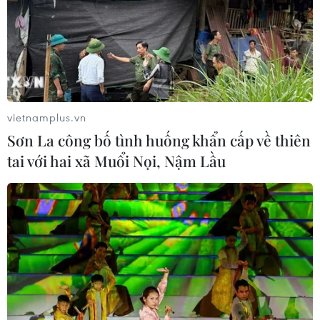
vietnamplus.vn
Sơn La công bố tình huống khẩn cấp về thiên
tai với hai xã Muổi Nọi, Nậm Lầu