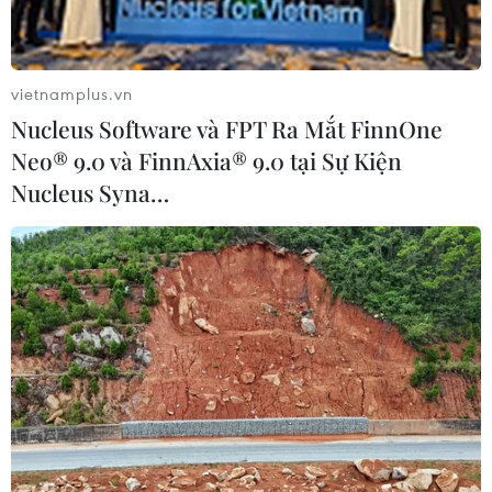
#Mưa lớn
#Lũ quét
#Đề phòng lốc sét
vietnamplus.vn
Nucleus Software và FPT Ra Mắt FinnOne
Theo dõi VietnamPlus
Neo® 9.0 và FinnAxia® 9.0 tại Sự Kiện
Nucleus Syna…
TIN LIÊN QUAN