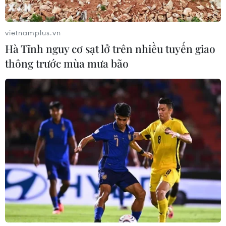
vietnamplus.vn
Hà Tĩnh nguy cơ sạt lở trên nhiều tuyến giao
thông trước mùa mưa bão
Bắc Bộ mưa lớn trong ngày cuối tuần,
cảnh báo lốc sét và gió giật mạnh
24/05/2024 23:33
Ngày và đêm 25/5, Bắc Bộ có mưa rào và dông rải rác,
cục bộ có mưa to với lượng mưa 20-40mm, có nơi trên
80mm.