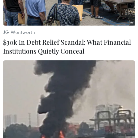
JG Wentworth
$30k In Debt Relief Scandal: What Financial
Institutions Quietly Conceal
Lũ quét trên các sông tại Tây Nguyên. (Nguồn: TTXVN)
Theo Trung tâm Dự báo khí tượng thủy văn
Quốc gia, chiều tối và đêm 28/5, khu vực Bắc Bộ
có mưa rào và dông rải rác, cục bộ có mưa to
đến rất to với lượng mưa 15-30mm, có nơi trên
80mm; khu vực Tây Nguyên và Nam Bộ có mưa
rào và rải rác có dông, cục bộ có mưa to với