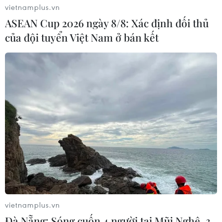
vietnamplus.vn
ASEAN Cup 2026 ngày 8/8: Xác định đối thủ
của đội tuyển Việt Nam ở bán kết
Tin nóng 21/5: Giao thông ven biển
Mũi Né tê liệt vì mưa lớn gây tràn cát
21/05/2024 12:05
Cát từ đồi cát Hàm Tiến - Mũi Né (Bình Thuận) tràn
xuống đường đi, khiến nhiều tuyến giao thông ven biển
Mũi Né bị tê liệt, phương tiện không thể di chuyển.
vietnamplus.vn
Đà Nẵng: Sóng cuốn 4 người tại Mũi Nghê, 3