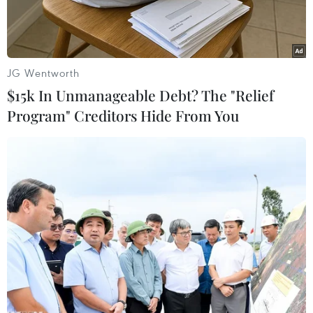
JG Wentworth
$15k In Unmanageable Debt? The "Relief
Program" Creditors Hide From You
Cán bộ, chiến sỹ Đồn Biên phòng Tổng Cọt đang kiểm đếm số