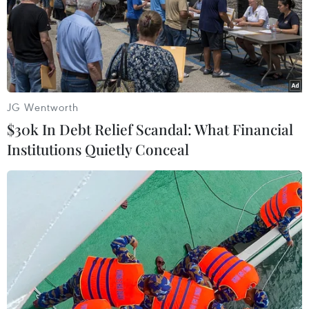
thu giữ từ việc bắt giữ các vụ buôn bán trái phép động
vật trên địa bàn.
JG Wentworth
$30k In Debt Relief Scandal: What Financial
Institutions Quietly Conceal
Bình Phước: Thả 14 loài động vật hoang dã
quý hiếm về rừng tự nhiên