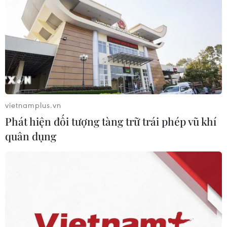
chống tội phạm và vi phạm pháp luật
06/08/2026 04:13
Cảnh báo thủ đoạn lừa đảo đưa lao
động thời vụ sang Hàn Quốc
06/08/2026 04:11
vietnamplus.vn
Phát hiện đối tượng tàng trữ trái phép vũ khí
quân dụng
24 năm tù cho 2 vợ chồng tổ
chức “bay lắc” tại Hà Nội
06/08/2026 03:46
Khởi tố thêm 6 đối tượng vụ lập
khống hồ sơ bảo hiểm y tế ở Đắk Lắk