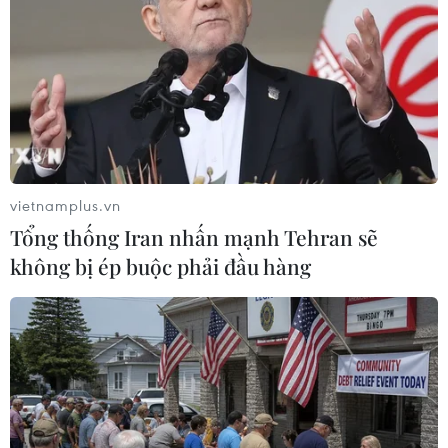
vietnamplus.vn
Tổng thống Iran nhấn mạnh Tehran sẽ
không bị ép buộc phải đầu hàng
Vườn Quốc gia Kon Ka Kinh đã tiếp nhận
100 cá thể động vật quý hiếm
16/06/2022 04:59
Các cá thể động vật được giao nộp lại hầu hết là của
người dân tự nguyện giao nộp và của các hạt kiểm lâm