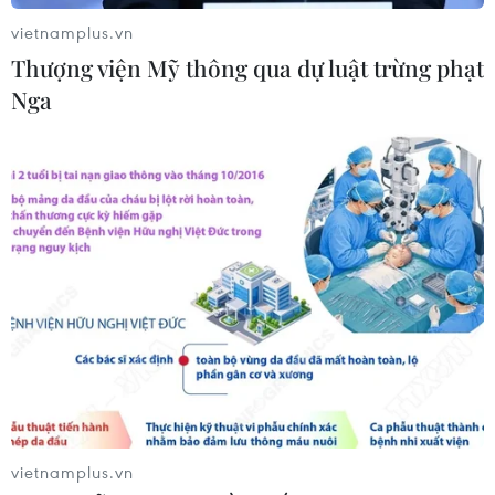
vietnamplus.vn
Thượng viện Mỹ thông qua dự luật trừng phạt
CƠ QUAN CHỦ QUẢN: THÔNG TẤN XÃ VIỆT NAM
Nga
Tổng Biên tập: TRẦN TIẾN DUẨN
Phó Tổng Biên tập: NGUYỄN THỊ TÁM, KHÚC THANH
THỦY
Sở hữu trí tuệ
Quy định sử dụng
RSS
Hỗ trợ
Ngôn ngữ
TTXVN
Dịch vụ tin
Quảng cáo
Liên hệ
vietnamplus.vn