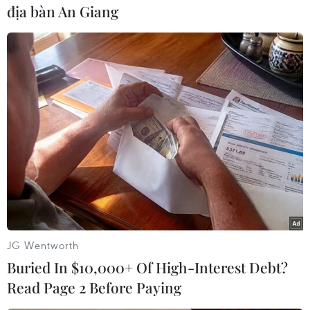
hiếm nhóm IIB mà pháp luật Việt Nam nghiêm
địa bàn An Giang
cấm săn bắt, vận chuyển, mua bán./.
(TTXVN/Vietnam+)
JG Wentworth
Buried In $10,000+ Of High-Interest Debt?
Read Page 2 Before Paying
#Bộ đội Biên phòng
#Đồn Biên phòng
#Cầy vòi