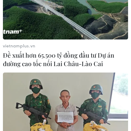
TIN CÙNG CHUYÊN MỤC
Khởi tố 19 đối tượng cướp
giật tài sản tại Công ty Tân Huê Viên
vietnamplus.vn
08/08/2026 08:52
Đề xuất hơn 65.500 tỷ đồng đầu tư Dự án
đường cao tốc nối Lai Châu-Lào Cai
Tây Ninh ngăn chặn, xử lý nghiêm
các vụ việc xâm phạm quyền sở hữu
trí tuệ
08/08/2026 04:29
Dắt chó đi dạo không đúng quy
định, bị phạt đến 2 triệu đồng?