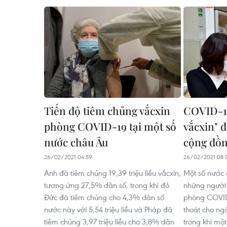
Tiến độ tiêm chủng vắcxin
COVID-19
phòng COVID-19 tại một số
vắcxin" đ
nước châu Âu
cộng đồn
26/02/2021 04:59
26/02/2021 08:
Anh đã tiêm chủng 19,39 triệu liều vắcxin,
Một số nước 
tương ứng 27,5% dân số, trong khi đó
những người 
Đức đã tiêm chủng cho 4,3% dân số
phòng COVID-1
nước này với 5,54 triệu liều và Pháp đã
thoát cho ng
tiêm chủng 3,97 triệu liều cho 3,8% dân
trong khi một