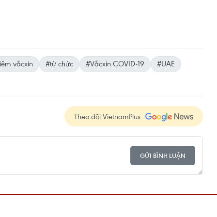
iêm vắcxin
#từ chức
#Vắcxin COVID-19
#UAE
Theo dõi VietnamPlus
GỬI BÌNH LUẬN