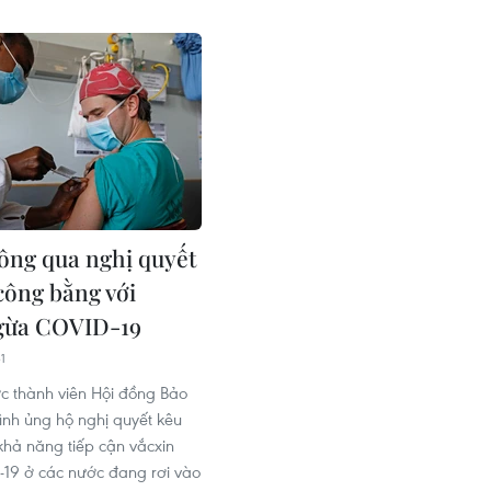
ng qua nghị quyết
công bằng với
gừa COVID-19
1
ớc thành viên Hội đồng Bảo
ình ủng hộ nghị quyết kêu
 khả năng tiếp cận vắcxin
19 ở các nước đang rơi vào