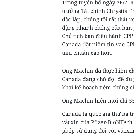
Trong tuyên bố ngày 26/2, K
trưởng Tài chính Chrystia F
độc lập, chúng tôi rất thất 
động nhanh chóng của ban g
Chủ tịch ban điều hành CPP
Canada đặt niềm tin vào C
tiêu chuẩn cao hơn."
Ông Machin đã thực hiện ch
Canada đang chờ đợi để được
khai kế hoạch tiêm chủng ch
Ông Machin hiện mới chỉ 55
Canada là quốc gia thứ ba tr
vắcxin của Pfizer-BioNTech 
phép sử dụng đối với vắcxi