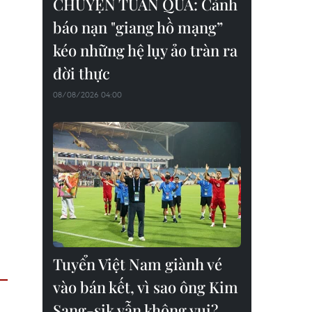
CHUYỆN TUẦN QUA: Cảnh
báo nạn "giang hồ mạng”
kéo những hệ lụy ảo tràn ra
đời thực
08/08/2026 04:00
Tuyển Việt Nam giành vé
vào bán kết, vì sao ông Kim
Sang-sik vẫn không vui?