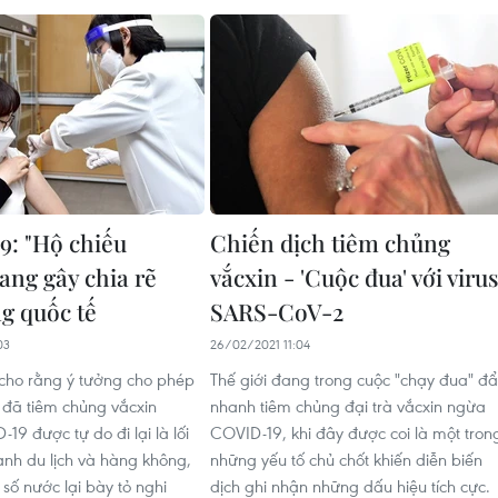
: "Hộ chiếu
Chiến dịch tiêm chủng
ang gây chia rẽ
vắcxin - 'Cuộc đua' với virus
g quốc tế
SARS-CoV-2
03
26/02/2021 11:04
cho rằng ý tưởng cho phép
Thế giới đang trong cuộc "chạy đua" đ
đã tiêm chủng vắcxin
nhanh tiêm chủng đại trà vắcxin ngừa
9 được tự do đi lại là lối
COVID-19, khi đây được coi là một tron
ành du lịch và hàng không,
những yếu tố chủ chốt khiến diễn biến
 số nước lại bày tỏ nghi
dịch ghi nhận những dấu hiệu tích cực.