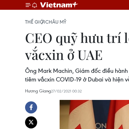
THẾ GIỚI
CHÂU MỸ
CEO quỹ hưu trí 
vắcxin ở UAE
Ông Mark Machin, Giám đốc điều hành củ
tiêm vắcxin COVID-19 ở Dubai và hiện 
Hương Giang
27/02/2021 00:32