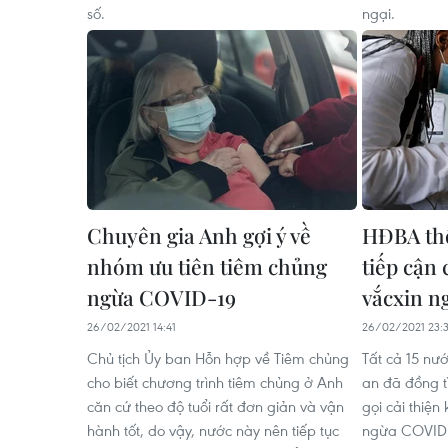
số.
ngại.
Chuyên gia Anh gợi ý về
HĐBA thô
nhóm ưu tiên tiêm chủng
tiếp cận 
ngừa COVID-19
vắcxin n
26/02/2021 14:41
26/02/2021 23:3
Chủ tịch Ủy ban Hỗn hợp về Tiêm chủng
Tất cả 15 nư
cho biết chương trình tiêm chủng ở Anh
an đã đồng t
căn cứ theo độ tuổi rất đơn giản và vận
gọi cải thiện
hành tốt, do vậy, nước này nên tiếp tục
ngừa COVID-