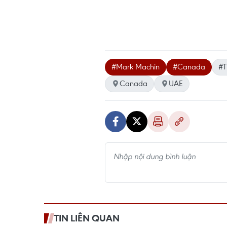
#Mark Machin
#Canada
#T
Canada
UAE
TIN LIÊN QUAN