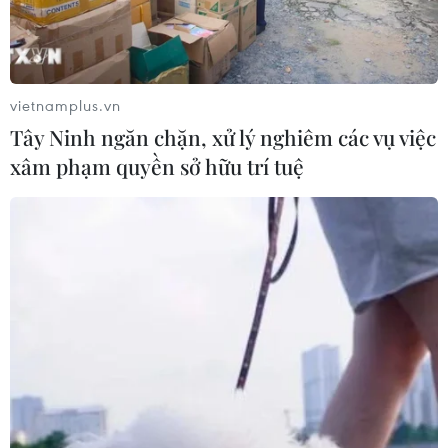
#COVID-19
#hộ chiếu vắcxin
#hãng hàng không
#Schengen
#giấy chứng nhận tiêm chủng
vietnamplus.vn
Tây Ninh ngăn chặn, xử lý nghiêm các vụ việc
xâm phạm quyền sở hữu trí tuệ
Theo dõi VietnamPlus
TIN LIÊN QUAN