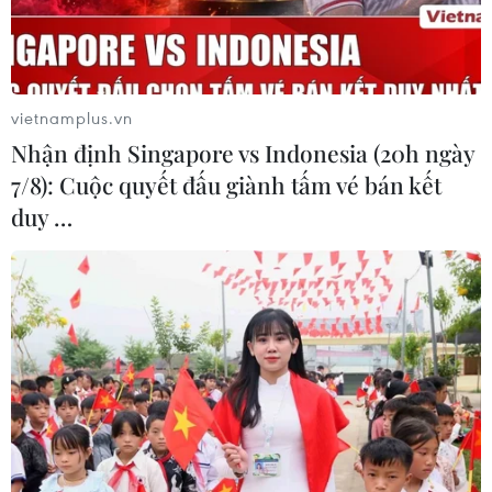
thử nghiệm điều trị Ebola tại Congo
04/08/2026 22:42
vietnamplus.vn
Báo động xu hướng gia tăng người
Nhận định Singapore vs Indonesia (20h ngày
trẻ mắc ung thư
7/8): Cuộc quyết đấu giành tấm vé bán kết
04/08/2026 14:10
duy …
Mỹ ghi nhận ca tử vong đầu tiên
trong mùa dịch cyclosporiasis
04/08/2026 07:11
Phát hiện mới về quá trình lão hóa
của con người