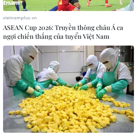
không phải vài tuần để đảm bảo đủ nguồn cung vắcxin,
giữa lúc các biến thể mới của SARS-CoV-2 lan nhanh
vietnamplus.vn
gây ảnh hưởng đến kế hoạch tiêm chủng.
ASEAN Cup 2026: Truyền thông châu Á ca
ngợi chiến thắng của tuyển Việt Nam