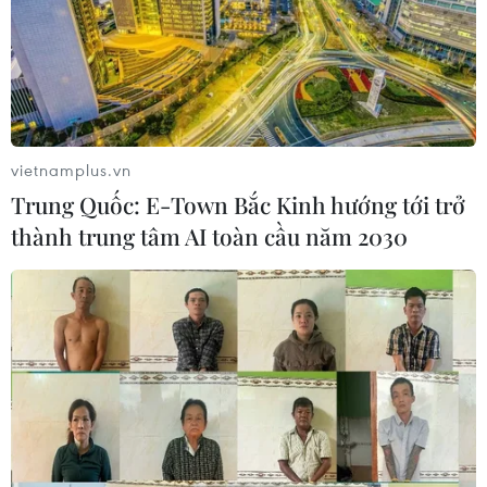
vietnamplus.vn
Trung Quốc: E-Town Bắc Kinh hướng tới trở
thành trung tâm AI toàn cầu năm 2030
EU điều chỉnh chiến lược chung để đối
mặt với đại dịch COVID-19
25/02/2021 23:13
Đây là cơ hội cho các nhà lãnh đạo EU giải quyết
những vấn đề còn tồn tại liên quan đến chiến lược tiêm
chủng vắcxin, hạn chế việc di chuyển tự do của người
dân hay vấn đề lưu thông hàng hóa...