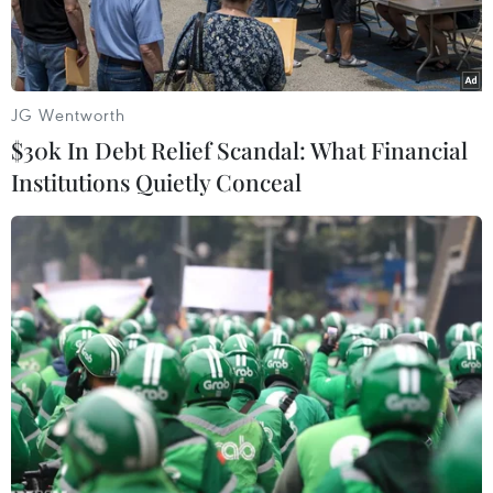
JG Wentworth
$30k In Debt Relief Scandal: What Financial
Institutions Quietly Conceal
Một nhân viên y tế được tiêm vắcxin ngừa COVID-19. (Ảnh:
Yonhap/TTXVN)
Ý tưởng về việc sử dụng "hộ chiếu vắcxin," theo
đó cho phép những người đã tiêm chủng vắcxin
phòng dịch viêm đường hô hấp cấp COVID-19