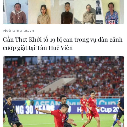
vietnamplus.vn
Cần Thơ: Khởi tố 19 bị can trong vụ dàn cảnh
cướp giật tại Tân Huê Viên
EU cảnh báo các nước không vội dỡ bỏ các
biện pháp phòng chống dịch
26/02/2021 00:30
Các nhà lãnh đạo EU đánh giá sẽ mất vài tháng chứ