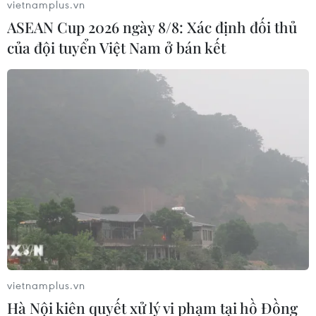
vietnamplus.vn
ASEAN Cup 2026 ngày 8/8: Xác định đối thủ
của đội tuyển Việt Nam ở bán kết
Các công ty công nghệ và y tế phát động
sáng kiến "hộ chiếu vắcxin"
vietnamplus.vn
15/01/2021 08:55
Hà Nội kiên quyết xử lý vi phạm tại hồ Đồng