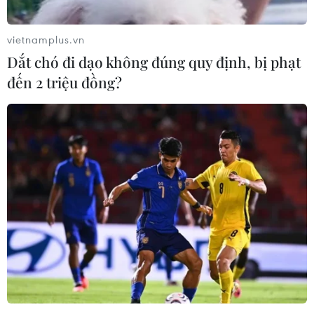
vietnamplus.vn
Dắt chó đi dạo không đúng quy định, bị phạt
đến 2 triệu đồng?
Dịch COVID-19: Canada không có kế
hoạch áp dụng "hộ chiếu vắcxin"
15/01/2021 04:05
Thủ tướng Canada Justin Trudeau cho biết chính phủ
của ông không có kế hoạch áp dụng “hộ chiếu vắcxin”
chứng thực một người đã được tiêm phòng, ở cấp liên
bang đối với người dân người Canada.