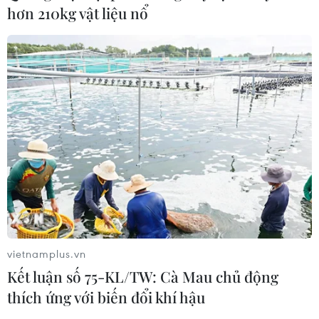
hơn 210kg vật liệu nổ
vietnamplus.vn
Kết luận số 75-KL/TW: Cà Mau chủ động
thích ứng với biến đổi khí hậu