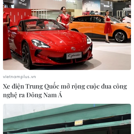
Anh: Bị phạt 10 năm tù nếu vi phạm quy
định phòng dịch COVID-19
10/02/2021 00:31
Những người cố ý che giấu việc đã từng ở các nước
trong "danh sách đỏ" 10 ngày trước khi đến Anh sẽ phải
đối mặt với án tù lên tới 10 năm.
vietnamplus.vn
Xe điện Trung Quốc mở rộng cuộc đua công
nghệ ra Đông Nam Á