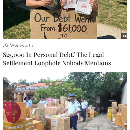
hơn 20% dân số toàn cầu. Riêng tại các nước
EU, đến nay mới chỉ có khoảng hơn 10 triệu
người được tiêm đủ hai mũi, tương đương với
2,3% dân số khu vực này./.
(TTXVN/Vietnam+)
JG Wentworth
$25,000 In Personal Debt? The Legal
Settlement Loophole Nobody Mentions