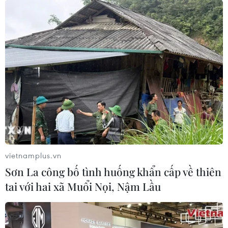
Đức ủng hộ gia hạn phong tỏa
07/02/2021 12:13
Một khảo sát của Viện nghiên cứu dư luận YouGoV thực
hiện cho thấy 37% người dân Đức ủng hộ việc gia hạn
các biện pháp hạn chế sau ngày 14/2, thậm chí 13%
ủng hộ việc thắt chặt hơn nữa.
vietnamplus.vn
Sơn La công bố tình huống khẩn cấp về thiên
tai với hai xã Muổi Nọi, Nậm Lầu