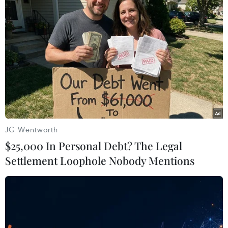
Khẩn trường khám nghiệm
Từ hạt nhân đến eo biển
hiện trường, điều tra
Hormuz: Đòn bẩy chiến
nguyên nhân vụ cháy chợ
lược mới của Iran
Biên Hòa
06/08/2026 04:36
06/08/2026 04:37
JG Wentworth
$25,000 In Personal Debt? The Legal
Settlement Loophole Nobody Mentions
24 năm tù cho 2 vợ chồng
Thi lại ở Tuyên Quang: Thí
tổ chức “bay lắc” tại Hà Nội
sinh vẫn được xét tuyển đại
học theo nguyện vọng đã
06/08/2026 03:46
đăng ký
05/08/2026 11:02