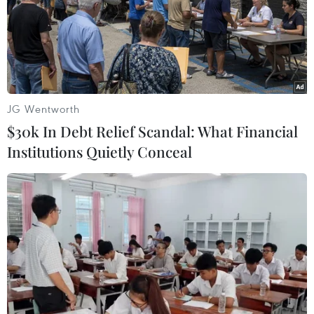
Mỹ có thể khiến châu Âu
hưởng ra sao khi bão số 3
chịu tác động ngược
Kujira đi vào Biển Đông?
05/08/2026 04:58
05/08/2026 04:56
JG Wentworth
$30k In Debt Relief Scandal: What Financial
Institutions Quietly Conceal
Nhận định Philippines vs
Làm rõ toàn bộ chuỗi hành
Thái Lan: Madam Pang
vi gây rối trật tự công cộng
treo thưởng tiền tỷ, "Voi
của Khánh Sky
chiến" quyết thắng
04/08/2026 04:15
04/08/2026 09:19