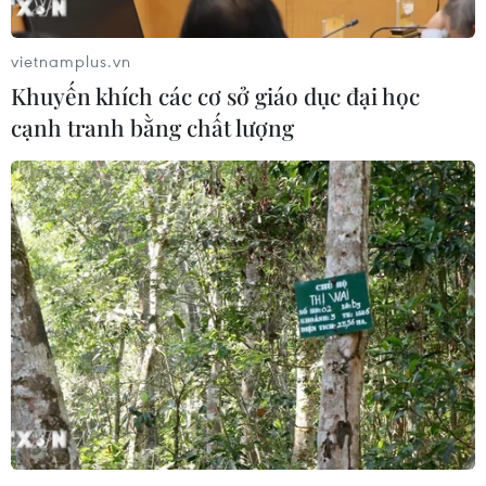
vietnamplus.vn
Khuyến khích các cơ sở giáo dục đại học
cạnh tranh bằng chất lượng
Nỗ lực tìm lại thân nhân
Đội tuyển Việt Nam đặt
cho cán bộ đi B
mục tiêu 3 điểm, cảnh báo
Indonesia trước giờ G
03/08/2026 09:08
03/08/2026 07:39
Chủ tịch Quốc hội: Không
Khởi tố vụ hỗn chiến tại
để thể chế trở thành điểm
quán ăn ở Hà Nội, làm rõ 14