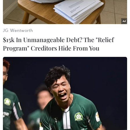
phẩm nghệ thuật độc đáo từ
rêu
JG Wentworth
10/04/2025 08:27
$15k In Unmanageable Debt? The "Relief
Program" Creditors Hide From You
Theo dõi VietnamPlus
Tuấn Anh được xem là một trong những người đầu
tiên tại Việt Nam tiên phong làm về rêu nghệ thuật
- một lĩnh vực mới mẻ và trừu tượng nơi rêu là
nhân vật chính tạo nên cái hồn của tác phẩm.
Thú chơi rêu xuất hiện ở Việt Nam đã hơn chục
năm, thường trồng kết hợp với cây bonsai, thủy