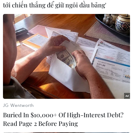
tới chiến thắng để giữ ngôi đầu bảng'
Nhanh chóng hoàn thiện
Nhận định Việt Nam vs
dự án kết nối vùng, sân bay
Campuchia: Vì sao thầy trò
Long Thành
HLV Kim Sang-sik cần
giành ngôi đầu bảng?
06/08/2026 15:07
06/08/2026 11:05
JG Wentworth
Buried In $10,000+ Of High-Interest Debt?
Read Page 2 Before Paying
Chiến dịch 500 ngày đêm:
Phải đổi mới công tác quy