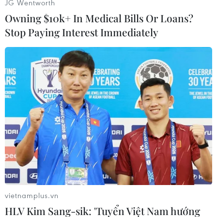
JG Wentworth
Owning $10k+ In Medical Bills Or Loans?
Stop Paying Interest Immediately
#Tác phẩm nghệ thuật
#Tác phẩm từ rêu
#Mảng xanh thực vật
vietnamplus.vn
HLV Kim Sang-sik: 'Tuyển Việt Nam hướng