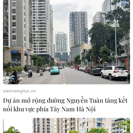
CƠ QUAN CHỦ QUẢN: THÔNG TẤN XÃ VIỆT NAM
Tổng Biên tập: TRẦN TIẾN DUẨN
Phó Tổng Biên tập: NGUYỄN THỊ TÁM, KHÚC THANH
THỦY
Sở hữu trí tuệ
Quy định sử dụng
vietnamplus.vn
RSS
Hỗ trợ
Dự án mở rộng đường Nguyễn Tuân tăng kết
Ngôn ngữ
TTXVN
nối khu vực phía Tây Nam Hà Nội
Dịch vụ tin
Quảng cáo
Liên hệ