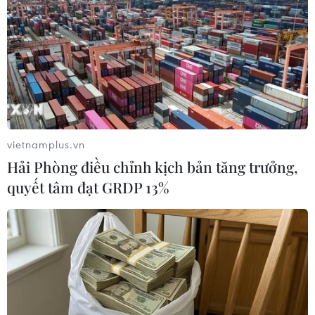
#Biến đổi khí hậu
#Nắng nóng
#Tổng thống Mỹ Joe Biden
#Hiệp định Paris
#Lượng khí thải
Mỹ
Theo dõi VietnamPlus
vietnamplus.vn
Hải Phòng điều chỉnh kịch bản tăng trưởng,
quyết tâm đạt GRDP 13%
TIN LIÊN QUAN