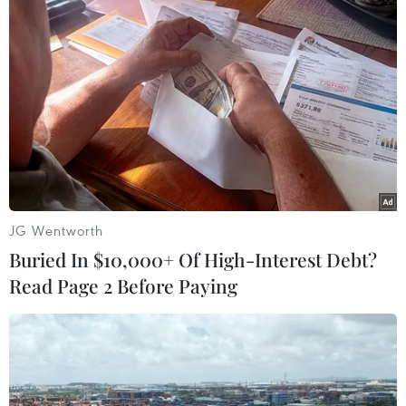
Tuy nhiên, giới chuyên gia cảnh báo điều tồi tệ
nhất vẫn chưa xảy ra./.
(TTXVN/Vietnam+)
JG Wentworth
Buried In $10,000+ Of High-Interest Debt?
Read Page 2 Before Paying