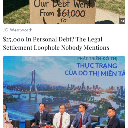
JG Wentworth
$25,000 In Personal Debt? The Legal
Settlement Loophole Nobody Mentions
Tổng thống Mỹ Joe Biden phát biểu tại Hội nghị lần thứ 26 các
bên tham gia Công ước khung của Liên hợp quốc về biến đổi
khí hậu ở Glasgow, Scotland (Vương quốc Anh), ngày
1/11/2021. (Ảnh: AFP/TTXVN)
Chính quyền Tổng thống Mỹ Joe Biden ngày
19/7 cho biết nhiệt độ cao kỷ lục tại châu Âu gần