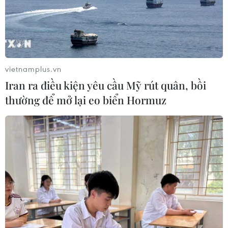
vietnamplus.vn
Iran ra điều kiện yêu cầu Mỹ rút quân, bồi
thường để mở lại eo biển Hormuz