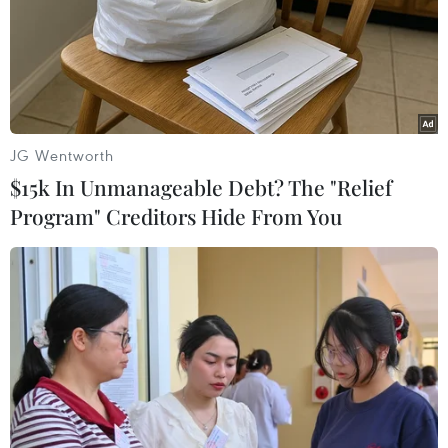
JG Wentworth
$15k In Unmanageable Debt? The "Relief
Program" Creditors Hide From You
Lượng khí thải của Mỹ gây thiệt hại kinh tế
toàn cầu hơn 1.800 tỷ USD
14/07/2022 06:04
5 quốc gia là Mỹ, Trung Quốc, Nga, Ấn Độ và Brazil
gây ra thiệt hại cho kinh tế toàn cầu lên tới 6.000 tỷ
USD, trong đó Nga, Ấn Độ và Brazil đã gây ra thiệt hại
hơn 500 tỷ USD mỗi nước.