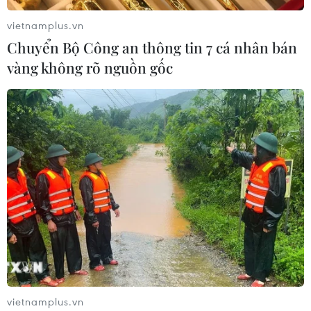
vietnamplus.vn
Chuyển Bộ Công an thông tin 7 cá nhân bán
vàng không rõ nguồn gốc
TIN CÙNG CHUYÊN MỤC
Quảng Trị: Mưa lớn gây ngập cục bộ,
tiềm ẩn nguy cơ lũ quét, sạt lở đất
09/08/2026 09:37
Từ 10-11/8, Bắc Bộ và Trung Bộ có
nơi nắng nóng gay gắt trên 37 độ C
09/08/2026 07:57
vietnamplus.vn