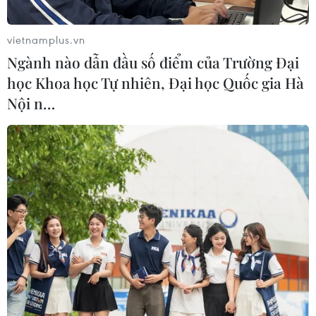
mức cao kỷ lục trong khi nhiệt độ ban đêm cũng được
dự báo cao bất thường, đặc biệt là ở các vùng đô thị.
vietnamplus.vn
Ngành nào dẫn đầu số điểm của Trường Đại
học Khoa học Tự nhiên, Đại học Quốc gia Hà
Nội n…
Châu Âu đứng trước tuần nắng nóng khắc
nghiệt như đổ lửa