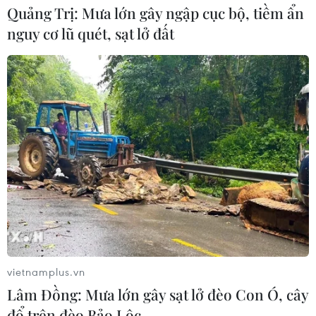
Quảng Trị: Mưa lớn gây ngập cục bộ, tiềm ẩn
Cháy rừng nghiêm trọng tại Canada,
nguy cơ lũ quét, sạt lở đất
cảnh báo lũ quét ở Đông Nam nước
Mỹ
09/08/2026 06:28
Lâm Đồng: Mưa lớn gây sạt lở đèo
Con Ó, cây đổ trên đèo Bảo Lộc
09/08/2026 06:20
Mưa lớn gây ngập cục bộ, chia cắt
một số khu vực miền núi Quảng Trị
09/08/2026 04:35
vietnamplus.vn
Lâm Đồng: Mưa lớn gây sạt lở đèo Con Ó, cây
đổ trên đèo Bảo Lộc