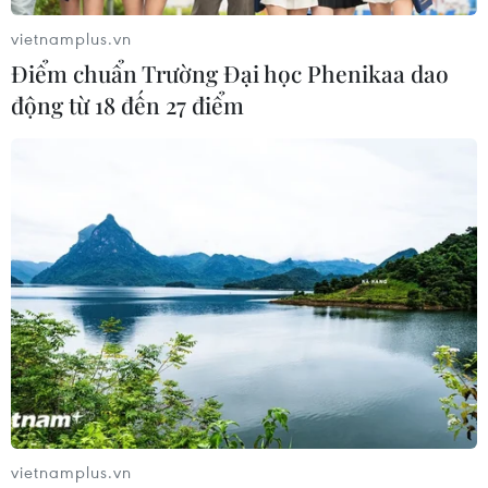
16/07/2022 09:48
vietnamplus.vn
Đợt nắng nóng khắc nghiệt ở khu vực Tây Nam của
Điểm chuẩn Trường Đại học Phenikaa dao
châu Âu làm bùng phát nhiều đám cháy rừng, buộc
động từ 18 đến 27 điểm
hàng nghìn người phải sơ tán cũng như làm hỏng kế
hoạch nghỉ Hè của nhiều người dân nơi đây.
vietnamplus.vn