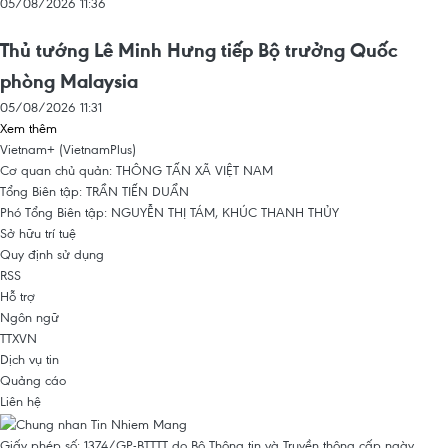
05/08/2026 11:36
Thủ tướng Lê Minh Hưng tiếp Bộ trưởng Quốc
phòng Malaysia
05/08/2026 11:31
Xem thêm
Vietnam+ (VietnamPlus)
Cơ quan chủ quản: THÔNG TẤN XÃ VIỆT NAM
Tổng Biên tập: TRẦN TIẾN DUẨN
Phó Tổng Biên tập: NGUYỄN THỊ TÁM, KHÚC THANH THỦY
Sở hữu trí tuệ
Quy định sử dụng
RSS
Hỗ trợ
Ngôn ngữ
TTXVN
Dịch vụ tin
Quảng cáo
Liên hệ
Giấy phép số: 1374/GP-BTTTT do Bộ Thông tin và Truyền thông cấp ngày