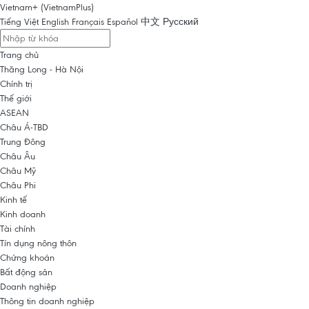
Vietnam+ (VietnamPlus)
Tiếng Việt
English
Français
Español
中文
Русский
Trang chủ
Thăng Long - Hà Nội
Chính trị
Thế giới
ASEAN
Châu Á-TBD
Trung Đông
Châu Âu
Châu Mỹ
Châu Phi
Kinh tế
Kinh doanh
Tài chính
Tín dụng nông thôn
Chứng khoán
Bất động sản
Doanh nghiệp
Thông tin doanh nghiệp