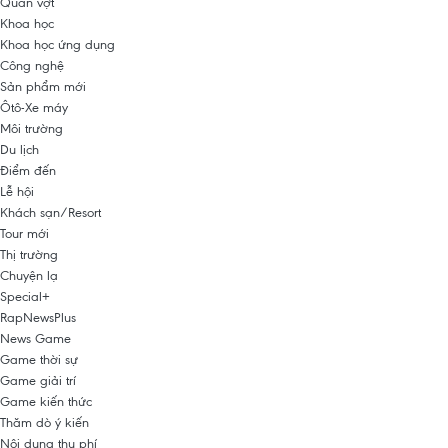
Quần vợt
Khoa học
Khoa học ứng dụng
Công nghệ
Sản phẩm mới
Ôtô-Xe máy
Môi trường
Du lịch
Điểm đến
Lễ hội
Khách sạn/Resort
Tour mới
Thị trường
Chuyện lạ
Special+
RapNewsPlus
News Game
Game thời sự
Game giải trí
Game kiến thức
Thăm dò ý kiến
Nội dung thu phí