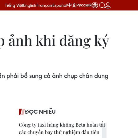
Tiếng Việt
English
Français
Español
中文
Русский
p ảnh khi đăng ký
cần phải bổ sung cả ảnh chụp chân dung
ĐỌC NHIỀU
Công ty taxi hàng không Beta hoàn tất
các chuyến bay thử nghiệm đầu tiên