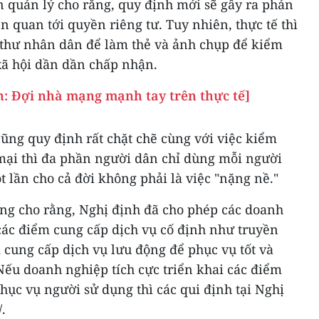
n quản lý cho rằng, quy định mới sẽ gây ra phản
n quan tới quyền riêng tư. Tuy nhiên, thực tế thì
 thư nhân dân để làm thẻ và ảnh chụp để kiểm
xã hội dần dần chấp nhận.
n: Đợi nhà mạng mạnh tay trên thực tế]
ũng quy định rất chặt chẽ cùng với việc kiểm
 mại thì đa phần người dân chỉ dùng mỗi người
 lần cho cả đời không phải là việc "nặng nề."
ng cho rằng, Nghị định đã cho phép các doanh
 các điểm cung cấp dịch vụ cố định như truyền
 cung cấp dịch vụ lưu động để phục vụ tốt và
ếu doanh nghiệp tích cực triển khai các điểm
hục vụ người sử dụng thì các qui định tại Nghị
.