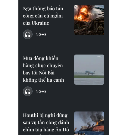
Nga thông báo tấn
công căn cứ ngầm
của Ukraine
NGHE
Mưa dông khiến
hàng chục chuyến
bay tới Nội Bài
không thể hạ cánh
NGHE
Houthi bị nghi đứng
sau vụ tấn công đánh
chìm tàu hàng Ấn Độ