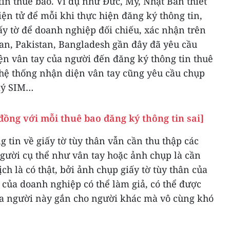
in thuê bao. Ví dụ như Đức, Mỹ, Nhật Bản thiết
iện tử để mỗi khi thực hiện đăng ký thông tin,
ấy tờ để doanh nghiệp đối chiếu, xác nhận trên
Lan, Pakistan, Bangladesh gần đây đã yêu cầu
ện vân tay của người đến đăng ký thông tin thuê
 hệ thống nhận diện vân tay cũng yêu cầu chụp
ký SIM…
ồng với mỗi thuê bao đăng ký thông tin sai]
 tin về giấy tờ tùy thân vẫn cần thu thập các
người cụ thể như vân tay hoặc ảnh chụp là cần
ịch là có thật, bởi ảnh chụp giấy tờ tùy thân của
u của doanh nghiệp có thể làm giả, có thể được
của người này gắn cho người khác mà vô cùng khó