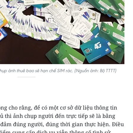
hụp ảnh thuê bao sẽ hạn chế SIM rác. (Nguồn ảnh: Bộ TTTT)
ng cho rằng, để có một cơ sở dữ liệu thông tin
ủ thì ảnh chụp người đến trực tiếp sẽ là bằng
 đảm đúng người, đúng thời gian thực hiện. Điều
điểm cung cấp dịch vụ viễn thông cố tình sử