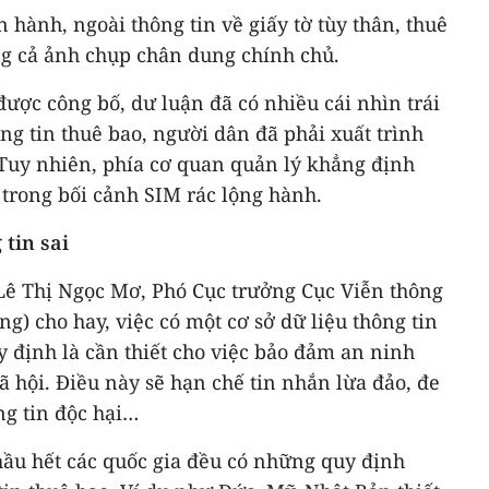
hành, ngoài thông tin về giấy tờ tùy thân, thuê
ng cả ảnh chụp chân dung chính chủ.
được công bố, dư luận đã có nhiều cái nhìn trái
ông tin thuê bao, người dân đã phải xuất trình
uy nhiên, phía cơ quan quản lý khẳng định
à trong bối cảnh SIM rác lộng hành.
 tin sai
 Lê Thị Ngọc Mơ, Phó Cục trưởng Cục Viễn thông
g) cho hay, việc có một cơ sở dữ liệu thông tin
 định là cần thiết cho việc bảo đảm an ninh
xã hội. Điều này sẽ hạn chế tin nhắn lừa đảo, đe
ng tin độc hại…
 hầu hết các quốc gia đều có những quy định