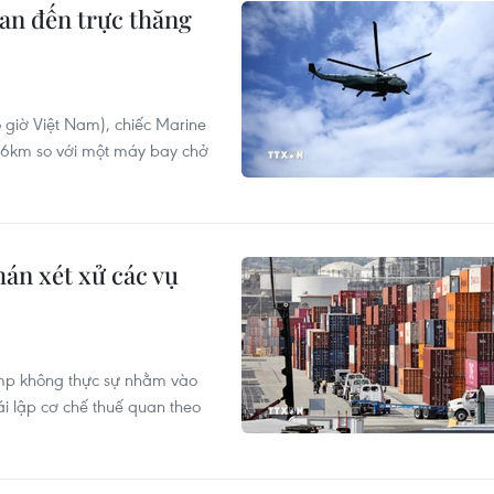
uan đến trực thăng
 giờ Việt Nam), chiếc Marine
,6km so với một máy bay chở
án xét xử các vụ
mp không thực sự nhằm vào
i lập cơ chế thuế quan theo