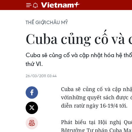
THẾ GIỚI
CHÂU MỸ
Cuba củng cố và 
Cuba sẽ củng cố và cập nhật hóa hệ thố
thứ VI.
26/03/2011 03:44
Cuba sẽ củng cố và cập nh
vớinhững quyết sách được đ
diễn ratừ ngày 16-19/4 tới.
Phát biểu tại Hội nghị Qu
Bộtrưởng Tư pháp Cuba Marí