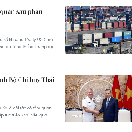
 quan sau phán
g số khoảng 166 tỷ USD mà
rộng do Tổng thống Trump áp
ệnh Bộ Chỉ huy Thái
a Kỳ là đối tác có tầm quan
 tục triển khai hiệu quả