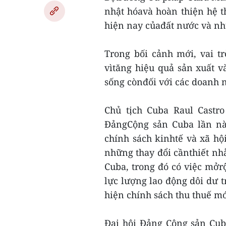
nhật hóavà hoàn thiện hệ t
hiện nay củađất nước và nh
Trong bối cảnh mới, vai t
vìtăng hiệu quả sản xuất v
sống cònđối với các doanh 
Chủ tịch Cuba Raul Castr
ĐảngCộng sản Cuba lần nà
chính sách kinhtế và xã hộ
những thay đổi cầnthiết nh
Cuba, trong đó có việc mởr
lực lượng lao động dôi dư 
hiện chính sách thu thuế mớ
Đại hội Đảng Cộng sản Cub