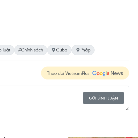
 luật
#Chính sách
Cuba
Pháp
Theo dõi VietnamPlus
GỬI BÌNH LUẬN