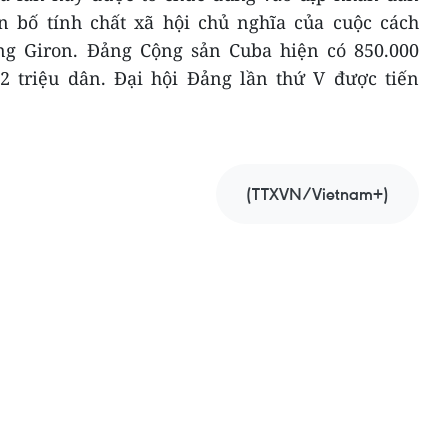
 bố tính chất xã hội chủ nghĩa của cuộc cách
g Giron. Đảng Cộng sản Cuba hiện có 850.000
,2 triệu dân. Đại hội Đảng lần thứ V được tiến
(TTXVN/Vietnam+)