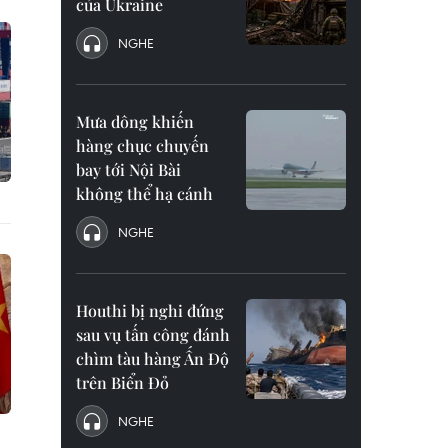
của Ukraine
NGHE
Mưa dông khiến
hàng chục chuyến
bay tới Nội Bài
không thể hạ cánh
NGHE
Houthi bị nghi đứng
sau vụ tấn công đánh
chìm tàu hàng Ấn Độ
trên Biển Đỏ
NGHE