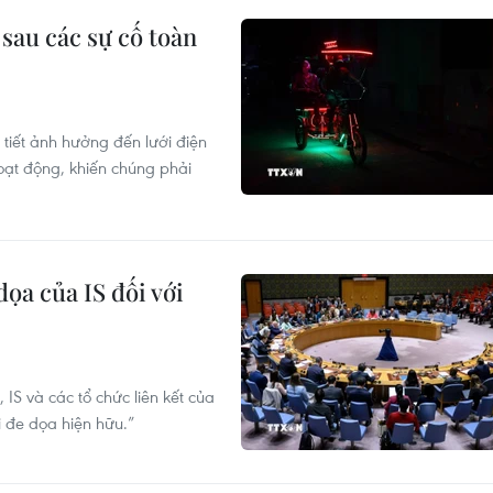
sau các sự cố toàn
 tiết ảnh hưởng đến lưới điện
oạt động, khiến chúng phải
ọa của IS đối với
IS và các tổ chức liên kết của
i đe dọa hiện hữu.”