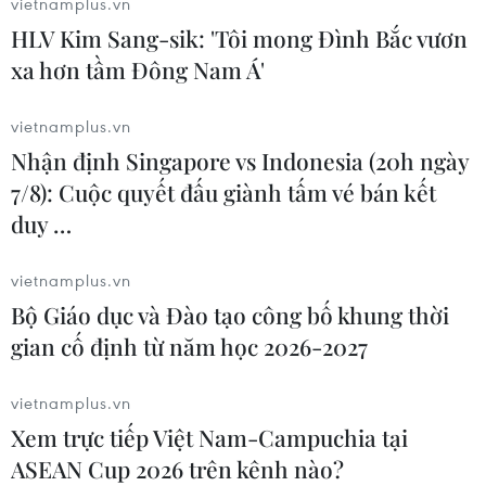
vietnamplus.vn
(TTXVN/Vietnam+)
HLV Kim Sang-sik: 'Tôi mong Đình Bắc vươn
xa hơn tầm Đông Nam Á'
vietnamplus.vn
Nhận định Singapore vs Indonesia (20h ngày
7/8): Cuộc quyết đấu giành tấm vé bán kết
duy …
vietnamplus.vn
Bộ Giáo dục và Đào tạo công bố khung thời
gian cố định từ năm học 2026-2027
vietnamplus.vn
#Lâm sản
#Tỷ lệ che phủ rừng
#Cuba
#cms
Xem trực tiếp Việt Nam-Campuchia tại
#tin tức
#tin tức mới nhất
#tin tức 24h
ASEAN Cup 2026 trên kênh nào?
#tin tức mới nhất trong ngày
#tin tức thời sự