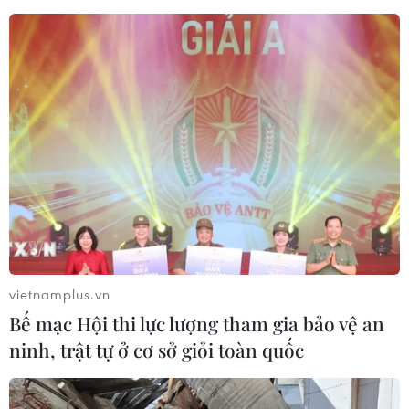
#VietnamPlus
#Vietnam
#Plus
Cuba
Theo dõi VietnamPlus
TIN LIÊN QUAN
vietnamplus.vn
Bế mạc Hội thi lực lượng tham gia bảo vệ an
ninh, trật tự ở cơ sở giỏi toàn quốc