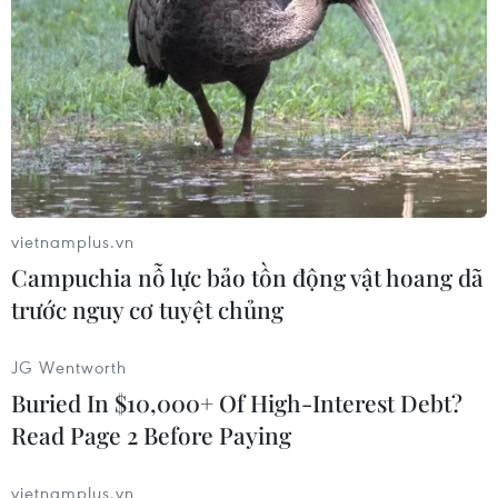
vietnamplus.vn
Campuchia nỗ lực bảo tồn động vật hoang dã
Ảnh minh họa. (Nguồn: AFP/TTXVN)
trước nguy cơ tuyệt chủng
Phóng viên TTXVN tại La Habana dẫn số liệu
JG Wentworth
thống kê chính thức mới được Chính phủ Cuba
Buried In $10,000+ Of High-Interest Debt?
công bố cho biết, tỷ lệ che phủ rừng của đảo
Read Page 2 Before Paying
quốc này đạt 31,23% diện tích lãnh thổ trong
năm 2017, qua đó tiếp tục hoàn thành các cam
vietnamplus.vn