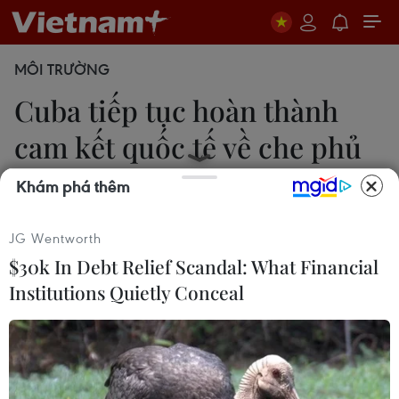
MÔI TRƯỜNG
Cuba tiếp tục hoàn thành
cam kết quốc tế về che phủ
rừng
Khám phá thêm
21/05/2018 02:06
JG Wentworth
$30k In Debt Relief Scandal: What Financial
Chính phủ Cuba cho biết tỷ lệ che phủ rừng của
Institutions Quietly Conceal
đảo quốc này đạt 31,23% diện tích lãnh thổ năm
2017, tiếp tục hoàn thành các cam kết tại Hội nghị
Thượng đỉnh Trái đất Rio de Janeiro 1992.