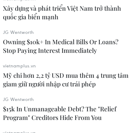
kết tại Hội nghị Thượng đỉnh Trái đất Rio de
Xây dựng và phát triển Việt Nam trở thành
Janeiro 1992.
quốc gia biển mạnh
Cuba đã đưa ra cam kết đạt tỷ lệ che phủ rừng
JG Wentworth
29,3% vào năm 2015, mục tiêu mà La Habana
Owning $10k+ In Medical Bills Or Loans?
sau đó đã hoàn thành trước thời hạn và tiếp tục
nâng cao tỷ lệ này từ đó tới nay nhờ vào chính
Stop Paying Interest Immediately
sách trồng rừng được triển khai liên tục và bền
bỉ từ vài thập kỷ qua.
vietnamplus.vn
Mỹ chi hơn 2,2 tỷ USD mua thêm 4 trung tâm
[Cuba tạm thời thoát khỏi tình trạng khô hạn
giam giữ người nhập cư trái phép
kéo dài suốt 3 năm qua]
JG Wentworth
Theo số liệu của Cục Lâm nghiệp, Động thực vật
$15k In Unmanageable Debt? The "Relief
rừng thuộc Bộ Nông nghiệp Cuba, diện tích tài
Program" Creditors Hide From You
nguyên lâm nghiệp của Cuba hiện đã vượt mốc
4 triệu ha, trong đó 3,242 triệu ha là rừng tự
vietnamplus.vn