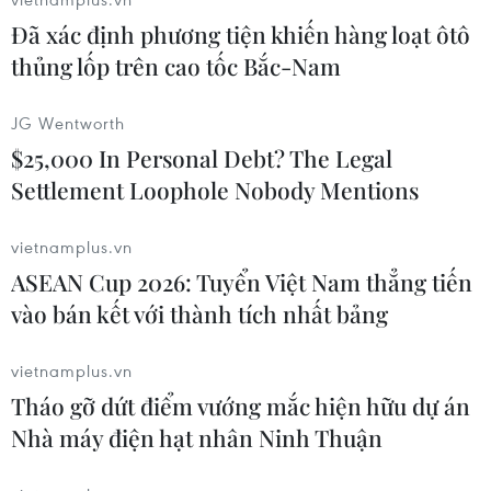
nhiên.
Đã xác định phương tiện khiến hàng loạt ôtô
thủng lốp trên cao tốc Bắc-Nam
Năm 2017, Cuba đã tăng thêm 0,08% diện tích
rừng bất chấp ảnh hưởng tiêu cực từ siêu bão
JG Wentworth
Irma.
$25,000 In Personal Debt? The Legal
Tỷ lệ rừng tính theo đầu người của Cuba hiện
Settlement Loophole Nobody Mentions
đạt 0,3ha rừng/người. Guantanamo, tỉnh cực
Đông Cuba, là tỉnh có tỷ lệ che phủ rừng cao
vietnamplus.vn
nhất toàn quốc và cũng là địa phương duy nhất
ASEAN Cup 2026: Tuyển Việt Nam thẳng tiến
diện tích rừng vượt mức 50% lãnh thổ, với
vào bán kết với thành tích nhất bảng
50,38%.
Từ nhiều năm qua, Cuba tiến hành trồng rừng
vietnamplus.vn
với các loại cây gỗ bản địa và có giá trị cao như
Tháo gỡ dứt điểm vướng mắc hiện hữu dự án
gỗ dái ngựa, cẩm quỳ, tuyết tùng, cồng tía hay
Nhà máy điện hạt nhân Ninh Thuận
gỗ bá vương./.