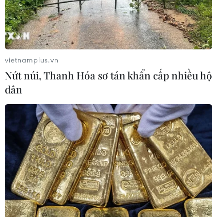
Sau nhiều tháng thiết kế và chuẩn bị kết hợp với 6 ngày
làm việc tại thực địa, các nhà khoa học và thợ lặn đã
hoàn thành việc lắp đặt dưới đáy biển 20 dàn đỡ có
khả năng đỡ 60 nhánh san hô sừng hươu.
vietnamplus.vn
Nứt núi, Thanh Hóa sơ tán khẩn cấp nhiều hộ
dân