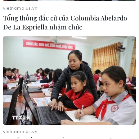
động ứng phó với áp thấp nhiệt đới
vietnamplus.vn
07/08/2026 08:21
Tổng thống đắc cử của Colombia Abelardo
De La Espriella nhậm chức
Hạn hán nghiêm trọng đe dọa "huyết
mạch" kinh tế châu Âu
07/08/2026 07:58
17 giờ ngày 7/8, mở cửa tràn xả mặt
điều tiết hồ chứa thủy điện Lai Châu
07/08/2026 07:28
Di dời hộ dân bị ảnh hưởng bụi, mùi
vietnamplus.vn
khét, tiếng ồn từ Trung tâm Điện lực