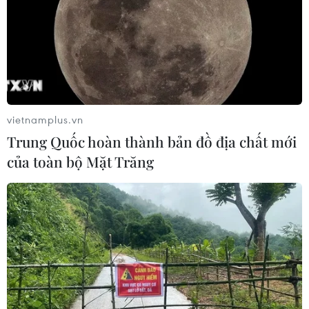
biệt là tại miền Trung và miền Đông.
vietnamplus.vn
Trung Quốc hoàn thành bản đồ địa chất mới
của toàn bộ Mặt Trăng
Cuba và Mỹ hợp tác trồng cấy san hô dưới
đáy đại dương
05/04/2017 08:41