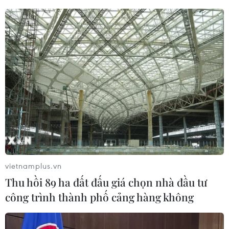
07/08/2026 04:41
Xuất hiện áp thấp nhiệt đới trên khu
vực vịnh Bắc Bộ
07/08/2026 03:54
Lào Cai khẩn trương tìm kiếm 2
người mất tích do mưa lũ
07/08/2026 03:04
vietnamplus.vn
Thu hồi 89 ha đất đấu giá chọn nhà đầu tư
Khẩn trương phân luồng giao thông
công trình thành phố cảng hàng không
sau vụ sạt lở trên tuyến ĐT161 ở Lào
Cai