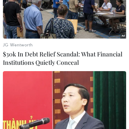
JG Wentworth
$30k In Debt Relief Scandal: What Financial
Institutions Quietly Conceal
Nga và Cuba cân nhắc sớm tái lập đường
bay thương mại
19/08/2022 04:00