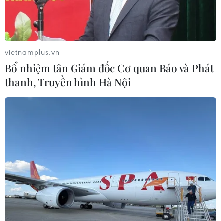
Nga và Cuba đang nỗ lực để tái lập đường bay thương
mại vào mùa Thu- Đông năm nay. Nga là quốc gia duy
nhất duy trì lượng khách du lịch tới Cuba trong thời
điểm dịch COVID-19 diễn biến phức tạp nhất.
vietnamplus.vn
Bổ nhiệm tân Giám đốc Cơ quan Báo và Phát
thanh, Truyền hình Hà Nội