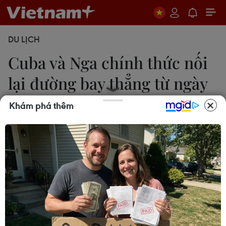
DU LỊCH
Cuba và Nga chính thức nối
lại đường bay thẳng từ ngày
1/10
Khám phá thêm
Mai Phương
04/09/2022 01:00
Đường bay Moskva-Varadero sẽ hoạt động với tần
suất 4 chuyến/tuần bằng máy bay Boeing-777-
300ER, với thời gian di chuyển ước tính là 13 giờ.