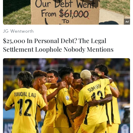
JG Wentworth
$25,000 In Personal Debt? The Legal
Settlement Loophole Nobody Mentions
Máy bay của Hãng hàng không Nordwind Airlines. (Nguồn:
cuba.detailzero.com)
Đơn vị lữ hành Nga Pegas Touristik cho biết các
đường bay thẳng kết nối Nga và các điểm du
lịch nổi tiếng của Cuba là Varadero và Cayo
Coco sẽ hoạt động trở lại từ ngày 1/10 tới.