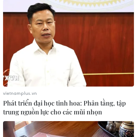
nguồn cung du khách lớn nhất tới đảo quốc
Caribe và Cuba coi đây là một trong số những
thị trường quan trọng nhất để phục hồi ngành
"công nghiệp không khói"./.
(TTXVN/Vietnam+)
vietnamplus.vn
Phát triển đại học tinh hoa: Phân tầng, tập
trung nguồn lực cho các mũi nhọn