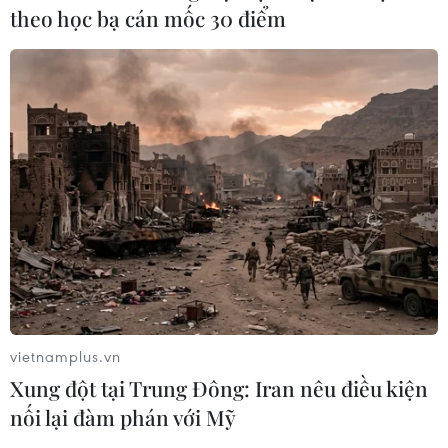
theo học bạ cán mốc 30 điểm
“Nghe” buôn làng Tây Nguyên kể
chuyện bản sắc văn hóa giữa lòng Hà
Nội
10/08/2026 04:20
Thưởng thức hương vị biển cả trong
nồi lẩu sứa Quy Nhơn
09/08/2026 22:55
Dogo Onsen Honkan - biểu
tượng suối nước nóng hơn 3.000
vietnamplus.vn
năm tuổi của Nhật Bản
Xung đột tại Trung Đông: Iran nêu điều kiện
09/08/2026 22:46
nối lại đàm phán với Mỹ