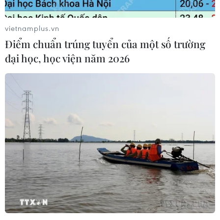
vietnamplus.vn
Điểm chuẩn trúng tuyển của một số trường
đại học, học viện năm 2026
TIN CÙNG CHUYÊN MỤC
Tổng Bí thư, Chủ tịch nước
dự chương trình kỷ niệm 35 năm kết
nối hàng không, du lịch Việt Nam-
Australia
10/08/2026 08:40