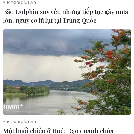
vietnamplus.vn
Bão Dolphin suy yếu nhưng tiếp tục gây mưa
lớn, nguy cơ lũ lụt tại Trung Quốc
Lô hàng dầu diesel của Nga tới Colombia
chuyển hướng sang Cuba
03/09/2022 02:47
Tàu Transsib Bridge rời cảng Nakhodka ở vùng Viễn
Đông của Nga, đi vào khu vực neo đậu thuộc cảng
Cartagena, nằm bên bờ biển phía Bắc Colombia,
chuyển hướng lên phía Bắc để tới cảng Matanzas của
Cuba.
vietnamplus.vn
Một buổi chiều ở Huế: Dạo quanh chùa