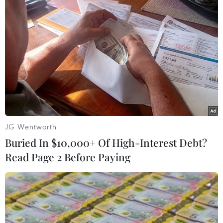
#Cuba-Nga
#Đường bay thẳng
#Du lịch Cuba
#Khách du lịch
#du khách nga
#tour du lịch
Cuba
Nga
Theo dõi VietnamPlus
JG Wentworth
Buried In $10,000+ Of High-Interest Debt?
Read Page 2 Before Paying
TIN LIÊN QUAN