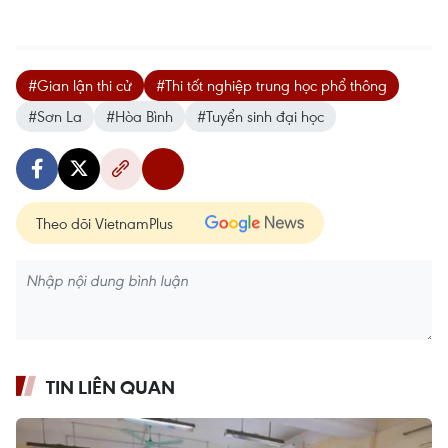
#Gian lận thi cử
#Thi tốt nghiệp trung học phổ thông
#Sơn La
#Hòa Bình
#Tuyển sinh đại học
Theo dõi VietnamPlus
TIN LIÊN QUAN