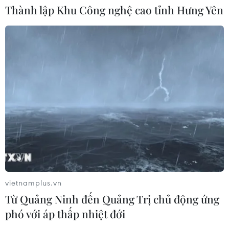
Thành lập Khu Công nghệ cao tỉnh Hưng Yên
Phát động giải báo chí toàn quốc "Vì
sự nghiệp Giáo dục Việt Nam" năm
2026
04/08/2026 12:36
Vụ gian lận điểm thi tại Tuyên
Quang: Sáng mai (5/8), công bố
phương án xử lý
04/08/2026 11:11
Xem thêm
vietnamplus.vn
Từ Quảng Ninh đến Quảng Trị chủ động ứng
phó với áp thấp nhiệt đới