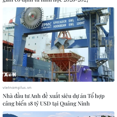
Thủ tướng Campuchia Hun Sen cho biết để mở thêm
các cửa khẩu biên giới mới, nước này bắt đầu đàm
phán tăng cường thương mại song phương với Việt
Nam, Lào và Thái Lan.
vietnamplus.vn
Nhà đầu tư Anh đề xuất siêu dự án Tổ hợp
cảng biển 18 tỷ USD tại Quảng Ninh