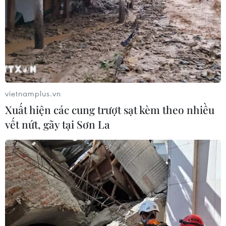
vietnamplus.vn
Xuất hiện các cung trượt sạt kèm theo nhiều
vết nứt, gãy tại Sơn La