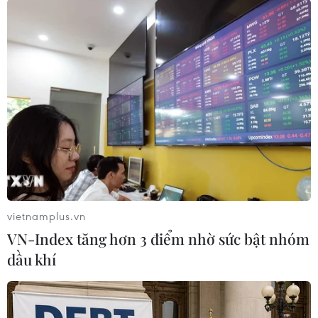
phí ở và một phần sinh hoạt phí.
Bên cạnh đó, các trường cũng cam kết thúc đẩy
hợp tác nghiên cứu khoa học bao gồm nghiên
cứu và bảo tồn giống cây nông nghiệp, nghiên
cứu mô hình ứng dụng công nghệ cao vào sản
xuất các giống rau quả ngắn ngày, tăng cường
trao đổi thông tin, kết quả nghiên cứu khoa học
giữa các bên./.
(TTXVN/Vietnam+)
vietnamplus.vn
VN-Index tăng hơn 3 điểm nhờ sức bật nhóm
dầu khí