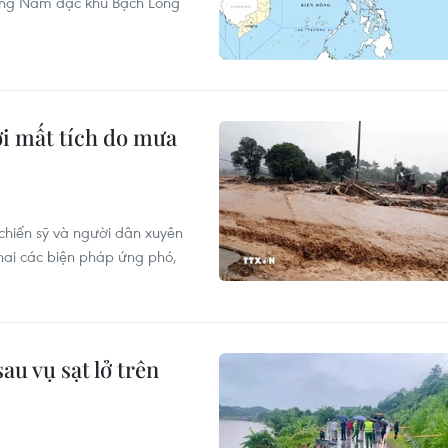
Đông Nam đặc khu Bạch Long
ời mất tích do mưa
chiến sỹ và người dân xuyên
hai các biện pháp ứng phó,
u vụ sạt lở trên