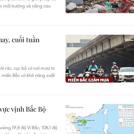
m môi trường và nâng cao
ay, cuối tuần
ải rác, cục bộ có nơi mưa to
 miền Bắc có khả năng xuất
 vực vịnh Bắc Bộ
khoảng 19,8 độ Vĩ Bắc; 108,1 độ