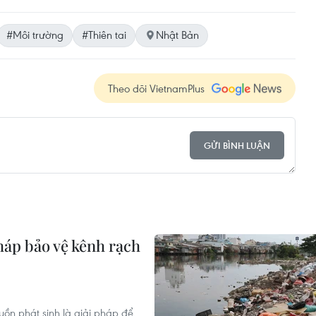
#Môi trường
#Thiên tai
Nhật Bản
Theo dõi VietnamPlus
GỬI BÌNH LUẬN
háp bảo vệ kênh rạch
uồn phát sinh là giải pháp để