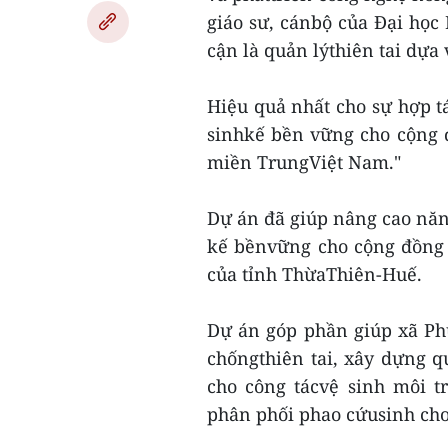
giáo sư, cánbộ của Đại học
cận là quản lýthiên tai dựa
Hiệu quả nhất cho sự hợp t
sinhkế bền vững cho cộng 
miền TrungViệt Nam."
Dự án đã giúp nâng cao năn
kế bềnvững cho cộng đồng 
của tỉnh ThừaThiên-Huế.
Dự án góp phần giúp xã Ph
chốngthiên tai, xây dựng 
cho công tácvệ sinh môi t
phân phối phao cứusinh cho 