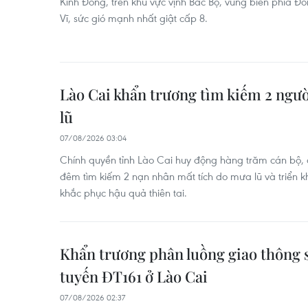
Kinh Đông, trên khu vực vịnh Bắc Bộ, vùng biển phía 
Vĩ, sức gió mạnh nhất giật cấp 8.
Lào Cai khẩn trương tìm kiếm 2 ngư
lũ
07/08/2026 03:04
Chính quyền tỉnh Lào Cai huy động hàng trăm cán bộ, 
đêm tìm kiếm 2 nạn nhân mất tích do mưa lũ và triển k
khắc phục hậu quả thiên tai.
Khẩn trương phân luồng giao thông sa
tuyến ĐT161 ở Lào Cai
07/08/2026 02:37