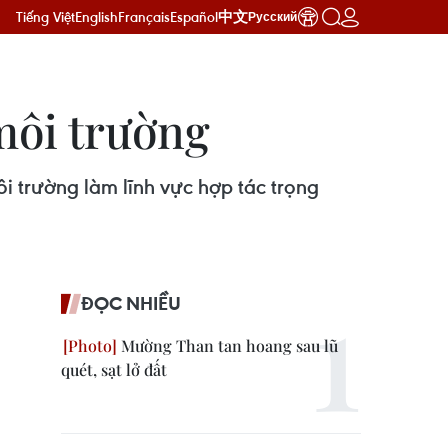
Tiếng Việt
English
Français
Español
中文
Русский
môi trường
i trường làm lĩnh vực hợp tác trọng
ĐỌC NHIỀU
Mường Than tan hoang sau lũ
quét, sạt lở đất