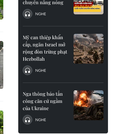
chuyển nắng nóng
NGHE
Mỹ can thiệp khẩn
cấp, ngăn Israel mở
rộng đòn trừng phạt
Hezbollah
NGHE
Nga thông báo tấn
công căn cứ ngầm
của Ukraine
NGHE