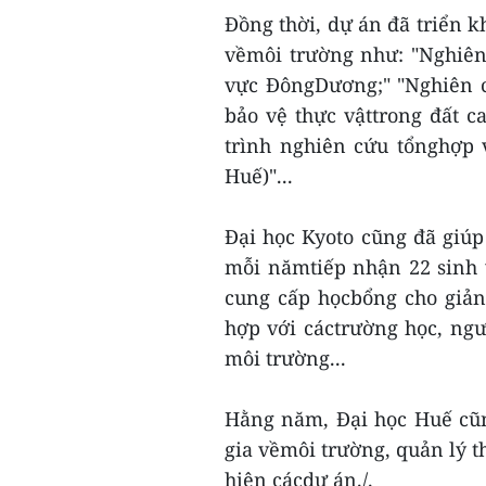
Đồng thời, dự án đã triển k
vềmôi trường như: "Nghiên
vực ĐôngDương;" "Nghiên c
bảo vệ thực vậttrong đất c
trình nghiên cứu tổnghợp
Huế)"...
Đại học Kyoto cũng đã giúp
mỗi nămtiếp nhận 22 sinh 
cung cấp họcbổng cho giảng 
hợp với cáctrường học, ngư
môi trường...
Hằng năm, Đại học Huế cũn
gia vềmôi trường, quản lý th
hiện cácdự án./.