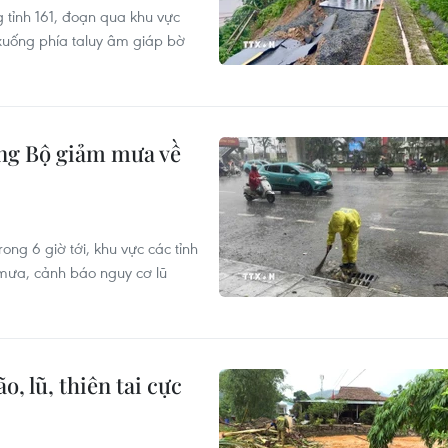
 tỉnh 161, đoạn qua khu vực
 xuống phía taluy âm giáp bờ
rung Bộ giảm mưa về
ng 6 giờ tới, khu vực các tỉnh
 mưa, cảnh báo nguy cơ lũ
, lũ, thiên tai cực