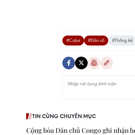
#Cuba
#Dân số
#Thống kê
TIN CÙNG CHUYÊN MỤC
Cộng hòa Dân chủ Congo ghi nhận h