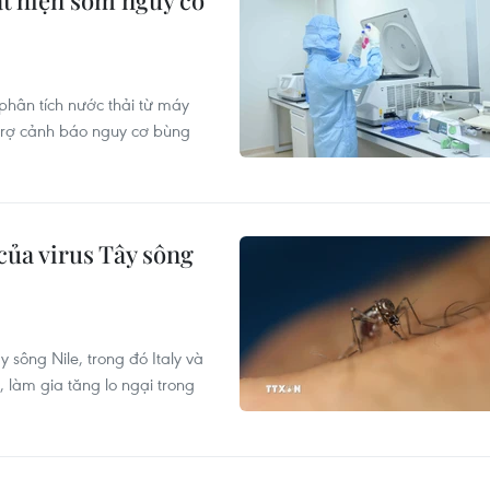
át hiện sớm nguy cơ
hân tích nước thải từ máy
trợ cảnh báo nguy cơ bùng
của virus Tây sông
 sông Nile, trong đó Italy và
 làm gia tăng lo ngại trong