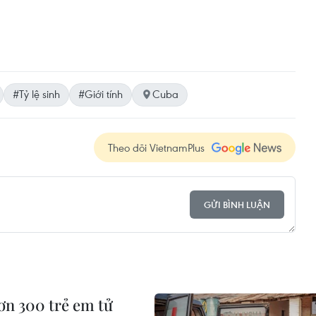
#Tỷ lệ sinh
#Giới tính
Cuba
Theo dõi VietnamPlus
GỬI BÌNH LUẬN
ơn 300 trẻ em tử