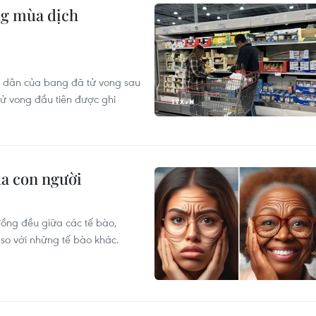
ng mùa dịch
cư dân của bang đã tử vong sau
tử vong đầu tiên được ghi
ủa con người
đồng đều giữa các tế bào,
 so với những tế bào khác.