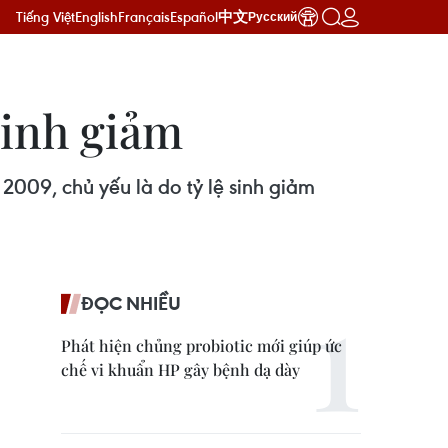
Tiếng Việt
English
Français
Español
中文
Русский
sinh giảm
2009, chủ yếu là do tỷ lệ sinh giảm
ĐỌC NHIỀU
Phát hiện chủng probiotic mới giúp ức
chế vi khuẩn HP gây bệnh dạ dày