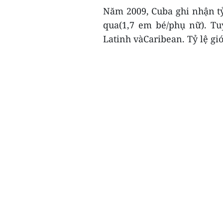
Năm 2009, Cuba ghi nhận tỷ
qua(1,7 em bé/phụ nữ). Tu
Latinh vàCaribean. Tỷ lệ giớ