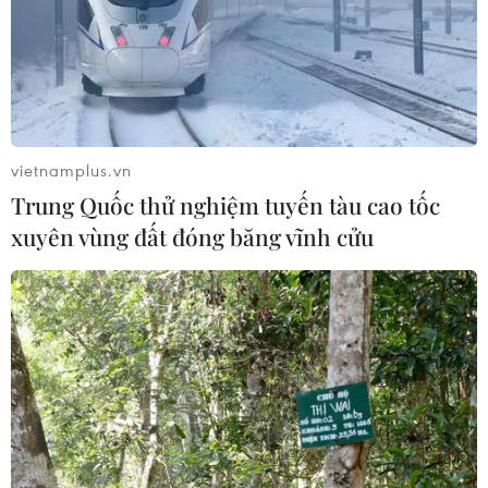
#tập đoàn dầu khí
#Petrovietnam
#mỏ dầu khí
#nộp ngân sách
#quản trị biến động
#khí hóa lỏng
vietnamplus.vn
#chuyển đổi số
Trung Quốc thử nghiệm tuyến tàu cao tốc
xuyên vùng đất đóng băng vĩnh cửu
Theo dõi VietnamPlus