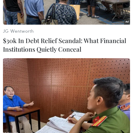
JG Wentworth
$30k In Debt Relief Scandal: What Financial
Institutions Quietly Conceal
Hoạt động sản xuất kinh doanh của Tập đoàn và các đơn vị
luôn được duy trì ổn định, liên tục thiết lập kỷ lục trong những
năm qua (Ảnh minh họa)
Từ đầu nhiệm kỳ tới nay, Đảng bộ Tập đoàn Dầu
khí Quốc gia Việt Nam (Đảng bộ Tập đoàn) đã
phải đối mặt với vô vàn thách thức từ dịch bệnh,
khủng hoảng kinh tế, đến các bất ổn địa chính