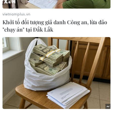
trị chưa từng có trong lịch sử hơn 60 năm phát
triển của ngành Dầu khí. Tuy vậy, dưới sự lãnh
vietnamplus.vn
đạo sáng suốt của Đảng, với sự đồng lòng, quyết
Khởi tố đối tượng giả danh Công an, lừa đảo
tâm, tinh thần “một đội ngũ”, tập thể lãnh đạo,
"chạy án" tại Đắk Lắk
cán bộ, đảng viên, người lao động toàn Tập
đoàn đã vững vàng vượt qua sóng gió, luôn
hướng tới “một mục tiêu” xuyên suốt là duy trì
sự ổn định để tăng trưởng và phát triển bền
vững.
Một nhiệm kỳ đầy “sóng gió”
Theo đại diện Petrovietnam, giai đoạn từ năm
2020 trở lại đây, thế giới đã có nhiều biến động,
nổi bật nhất là đại dịch COVID-19 bùng phát và
xung đột địa chính trị tại một số khu vực đã gây
nên cuộc khủng hoảng năng lượng toàn cầu,