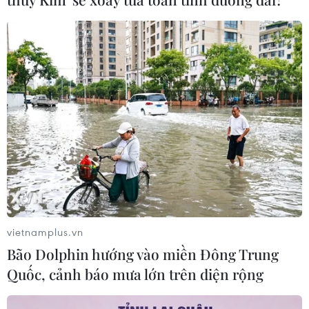
05/08/2026 14:59
Foxconn đạt doanh thu cao kỷ lục
nhờ nhu cầu mạnh đối với AI
05/08/2026 13:41
Hãng Walt Disney ký thỏa thuận
chưa từng có tiền lệ với TikTok
05/08/2026 13:31
vietnamplus.vn
Bão Dolphin hướng vào miền Đông Trung
Cảng hàng không Quảng Trị tăng
Quốc, cảnh báo mưa lớn trên diện rộng
tốc, hướng tới mục tiêu khai thác
cuối năm 2026