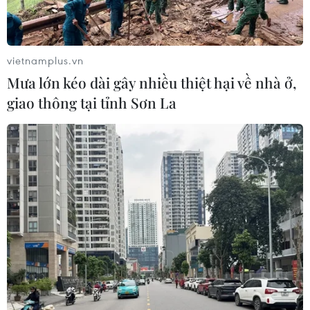
vietnamplus.vn
TIN CÙNG CHUYÊN MỤC
Mưa lớn kéo dài gây nhiều thiệt hại về nhà ở,
giao thông tại tỉnh Sơn La
Tiêu chí mới phân loại doanh nghiệp
để thực hiện cơ cấu lại vốn nhà nước
06/08/2026 15:08
Meta tung công cụ AI lập trình tự
động cho nhà phát triển
06/08/2026 06:40
Doanh thu AI của Microsoft phụ