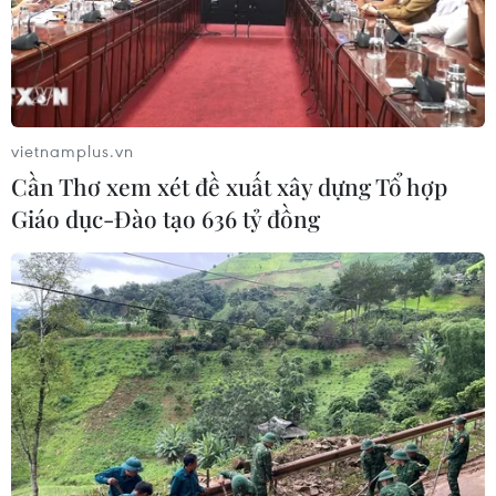
vietnamplus.vn
Cần Thơ xem xét đề xuất xây dựng Tổ hợp
Giáo dục-Đào tạo 636 tỷ đồng