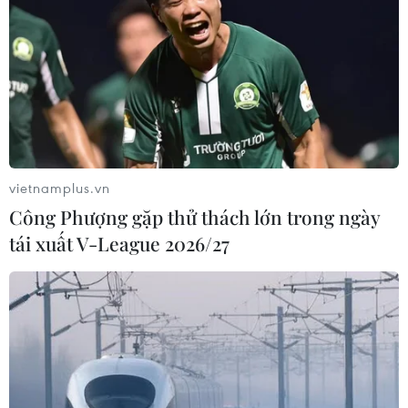
tục nỗ lực, quyết tâm thực hiện và hoàn thành
các mục tiêu, nhiệm vụ, giải pháp Đại hội III đã
đề ra, tiếp tục đưa Petrovietnam phát triển bền
vững, trở thành Tập đoàn công nghiệp-năng
lượng Quốc gia theo tinh thần Kết luận số 76-
KL/TW của Bộ Chính trị./.
(Vietnam+)
vietnamplus.vn
Công Phượng gặp thử thách lớn trong ngày
tái xuất V-League 2026/27