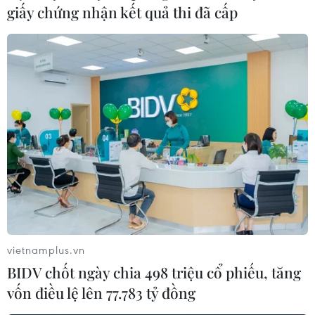
tăng trưởng để giữ ổn định và phát triển, quyết
giấy chứng nhận kết quả thi đã cấp
tâm hoàn thành cao nhất các chỉ tiêu của cả
nhiệm kỳ. Để làm được nhiệm vụ đó, ông Lê
Mạnh Hùng đề nghị các Đảng bộ/Chi bộ, các
đơn vị thành viên/trực thuộc tập trung cao, nỗ
lực trong từng công việc, từng hạng mục để
thúc đẩy sản xuất kinh doanh, bảo đảm hiệu
quả, ổn định và tăng trưởng.
vietnamplus.vn
BIDV chốt ngày chia 498 triệu cổ phiếu, tăng
vốn điều lệ lên 77.783 tỷ đồng