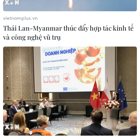
hướng tới nỗ lực, quyết tâm hoàn thành thắng lợi các
nhiệm vụ to lớn hơn trong năm 2024 nói riêng và cả giai
vietnamplus.vn
đoạn 2021-2025.
Thái Lan-Myanmar thúc đẩy hợp tác kinh tế
và công nghệ vũ trụ
Petrovietnam về đích chỉ tiêu doanh thu