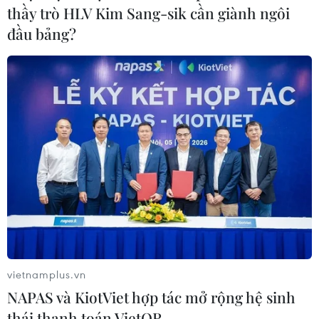
thầy trò HLV Kim Sang-sik cần giành ngôi
đầu bảng?
Petrovietnam khơi thông động lực, đạt kết
quả sản xuất-kinh doanh tích cực
17/09/2024 01:30
Nhờ tăng trưởng sản xuất-kinh doanh tích cực, tổng
doanh thu Petrovietnam 8 tháng ước đạt 650,4 nghìn tỷ
đồng, tăng 13% so với cùng kỳ năm 2023; nộp ngân
sách tăng 7% so với cùng kỳ năm 2023.
vietnamplus.vn
NAPAS và KiotViet hợp tác mở rộng hệ sinh
thái thanh toán VietQR