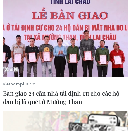
05/08/2026 10:59
Thẻ tín dụng Cake 2in1: Cho phép
đặc quyền thiết kế của người dùng
05/08/2026 09:48
Nhà bán lẻ thời trang trực tuyến lớn
nhất châu Âu thu hẹp dự báo lợi
nhuận
vietnamplus.vn
05/08/2026 08:55
Bàn giao 24 căn nhà tái định cư cho các hộ
dân bị lũ quét ở Mường Than
Lợi nhuận doanh nghiệp tăng tốc tạo
nền tảng cho thị trường chứng
khoán