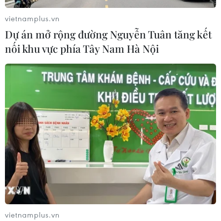
thuộc phần lớn vào đối tác OpenAI
vietnamplus.vn
06/08/2026 06:31
Dự án mở rộng đường Nguyễn Tuân tăng kết
nối khu vực phía Tây Nam Hà Nội
Tây Ninh: Tạo điều kiện hình thành
doanh nghiệp công nghệ chiến lược
06/08/2026 04:45
Từ mở rộng số lượng đến nâng cao
chất lượng doanh nghiệp tư nhân ở
Tây Ninh
06/08/2026 04:23
Alphabet cải tổ hàng ngũ lãnh đạo
vietnamplus.vn
giữa cuộc đua AGI