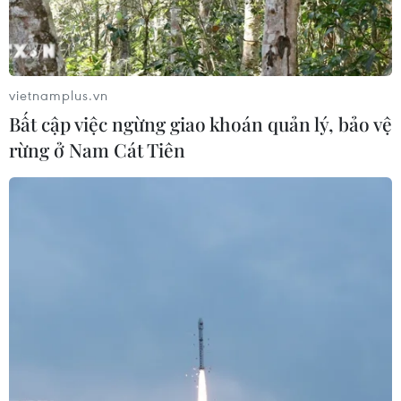
TIN LIÊN QUAN
vietnamplus.vn
Bất cập việc ngừng giao khoán quản lý, bảo vệ
rừng ở Nam Cát Tiên
Petrovietnam liên tục thiết lập những kỷ
lục trong sản xuất kinh doanh
28/10/2024 02:37
Với mục tiêu “Vươn tới đỉnh cao mới,” Petrovietnam