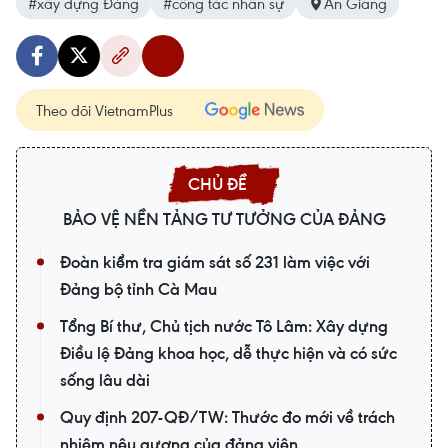
#xây dựng Đảng
#công tác nhân sự
An Giang
Theo dõi VietnamPlus
BẢO VỆ NỀN TẢNG TƯ TƯỞNG CỦA ĐẢNG
Đoàn kiểm tra giám sát số 231 làm việc với
Đảng bộ tỉnh Cà Mau
Tổng Bí thư, Chủ tịch nước Tô Lâm: Xây dựng
Điều lệ Đảng khoa học, dễ thực hiện và có sức
sống lâu dài
Quy định 207-QĐ/TW: Thước đo mới về trách
nhiệm nêu gương của đảng viên