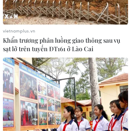
và năng lượng truyền thống.
vietnamplus.vn
Khẩn trương phân luồng giao thông sau vụ
sạt lở trên tuyến ĐT161 ở Lào Cai
Những tấm pin năng lượng Mặt Trời. (Ảnh: Nguyên Lý/TTXVN)
Đầu tiên, cần đẩy mạnh thực hiện các giải pháp
tiết kiệm và sử dụng hiệu quả năng lượng để
giảm nhu cầu năng lượng. Việc phát triển các
nguồn điện năng lượng tái tạo cần tiếp tục thực