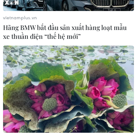
vietnamplus.vn
Hãng BMW bắt đầu sản xuất hàng loạt mẫu
xe thuần điện “thế hệ mới”
Bộ Công Thương chính thức trình Chính
phủ Đề án quy hoạch điện VIII
12/10/2021 12:05
Quy hoạch điện VIII tiếp tục xem xét, phát triển thủy
điện, năng lượng tái tạo và năng lượng mới (điện gió,
điện Mặt trời, điện sinh khối, điện rác…) với quy mô phù
hợp.