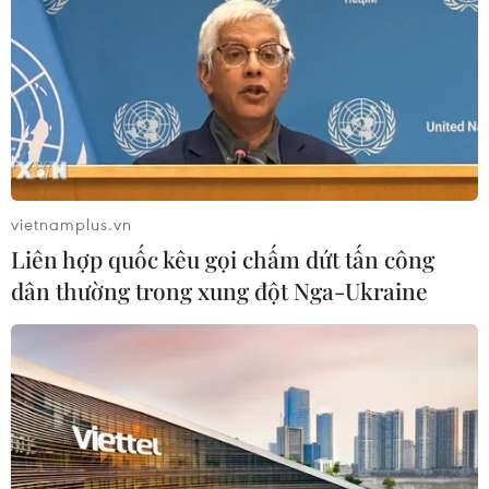
Cùng với đó, Việt Nam cần có lộ trình giảm thải
nhà kính bằng các biện pháp loại bỏ dần nhiệt
điện than. Nếu Việt Nam dừng phát triển điện
than vào năm 2025, thay thế bằng các dạng
năng lượng tái tạo và tăng công suất lên lưới
bằng các nguồn lưu trữ thì có thể giảm phát thải
tới 80%.
vietnamplus.vn
Với kịch bản thực hiện theo Quy hoạch điện VIII
Liên hợp quốc kêu gọi chấm dứt tấn công
đang được dự thảo, Việt Nam có thể giảm phát
dân thường trong xung đột Nga-Ukraine
thải 40% vào năm 2040. Ngoài ra Việt Nam cần
xây dựng phát triển chuỗi điện khí, gồm khung
pháp lý và cơ chế giá, tiêu chuẩn kỹ thuật an
toàn để thay dần cho điện than...
[Bộ Công Thương chính thức trình Chính phủ
Đề án quy hoạch điện VIII]