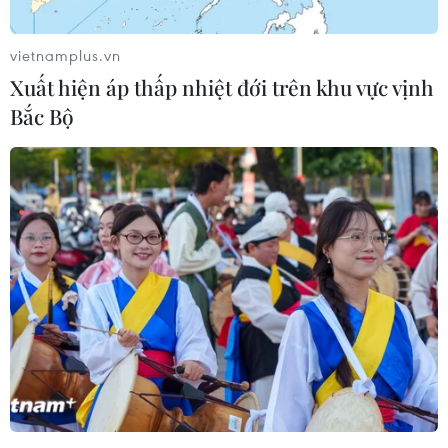
cầu nội vùng, cân đối dự phòng công suất
nguồn điện và tiếp thu thông điệp của Việt Nam
vietnamplus.vn
tại Hội nghị về biến đổi khí hậu của Liên hợp
Xuất hiện áp thấp nhiệt đới trên khu vực vịnh
quốc (COP26) vừa qua...
Bắc Bộ
Theo các chuyên gia và doanh nghiệp, dự thảo
này cần đưa năng lượng tái tạo phát triển
nhanh hơn, bên cạnh việc loại bỏ bớt các dự án
điện than.
Đẩy nhanh điện sạch
Đây là lần thứ ba trong năm nay 2021, Chính
phủ yêu cầu Bộ Công Thương hoàn thiện lại quy
hoạch này. Trao đổi với TTXVN về dự thảo Quy
hoạch điện VIII, ông Sean Huang - quản lý phát
triển của Copenhagen Offshore Partners (COP) -
đơn vị đang tham gia phát triển dự án điện gió