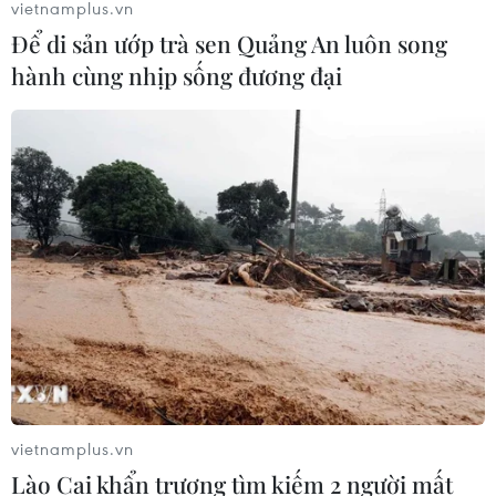
vietnamplus.vn
Để di sản ướp trà sen Quảng An luôn song
hành cùng nhịp sống đương đại
Hội nghị COP26: Chuyển dịch năng
lượng-Thách thức nằm ở cơ chế
30/10/2021 02:28
Tại Việt Nam, chuyển đổi năng lượng theo hướng tăng
vietnamplus.vn
tỷ trọng năng lượng tái tạo đang là xu thế và yêu cầu
Lào Cai khẩn trương tìm kiếm 2 người mất
cấp thiết để chống biến đổi khí hậu.