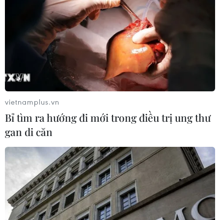
vietnamplus.vn
Bỉ tìm ra hướng đi mới trong điều trị ung thư
gan di căn