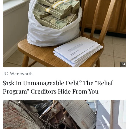
JG Wentworth
$15k In Unmanageable Debt? The "Relief
Program" Creditors Hide From You
Kiến nghị loại bỏ các dự án nhiệt điện
than chưa triển khai xây dựng
23/09/2021 22:35
Nhóm 10 liên minh, tổ chức đại diện hơn 200 nhà khoa