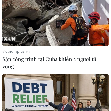
học Việt Nam cho rằng cần loại các dự án điện than
chưa triển khai xây dựng khỏi quy hoạch, đồng thời có
giải pháp để phát triển năng lượng tái tạo
vietnamplus.vn
Sập công trình tại Cuba khiến 2 người tử
vong
Giảm huy động nguồn điện khí: Những