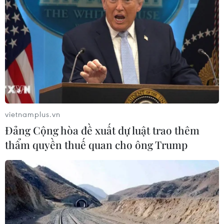
đồng/lít
06/08/2026 08:07
Cà Mau triển khai đợt cao điểm
chống khai thác IUU
06/08/2026 07:25
vietnamplus.vn
Hàn Quốc mở rộng điều tra nghi vấn
Đảng Cộng hòa đề xuất dự luật trao thêm
thông đồng giá sang ngành hóa dầu
thẩm quyền thuế quan cho ông Trump
06/08/2026 06:56
Kim ngạch thương mại
song phương giữa hai nước Việt Nam
và Thái Lan