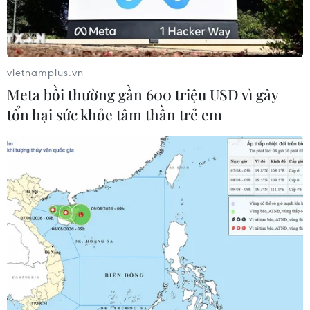
vietnamplus.vn
Meta bồi thường gần 600 triệu USD vì gây
tổn hại sức khỏe tâm thần trẻ em
Các trụ điện gió của Nhà máy điện gió số 5-Ninh Thuận.
(Nguồn: TTXVN)
Chính phủ mới đây đã yêu cầu Bộ Công Thương
tiếp tục rà soát, hoàn thiện Quy hoạch điện VIII
theo hướng đảm bảo cao nhất cân bằng cung