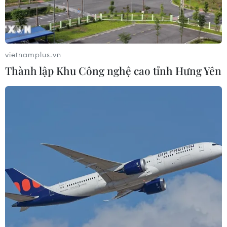
vietnamplus.vn
Thành lập Khu Công nghệ cao tỉnh Hưng Yên
TIN CÙNG CHUYÊN MỤC
Cà Mau quảng bá thương hiệu, kết
nối đầu tư, đưa ngành tôm phát triển
bền vững
07/08/2026 03:04