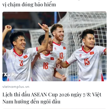
vị chậm đóng bảo hiểm
#Bộ Công Thương
#Quy hoạch điện
#COP16
#Năng lượng tái tạo
#Dự án điện gió
Theo dõi VietnamPlus
TIN LIÊN QUAN
vietnamplus.vn
Lịch thi đấu ASEAN Cup 2026 ngày 7/8: Việt
Nam hướng đến ngôi đầu