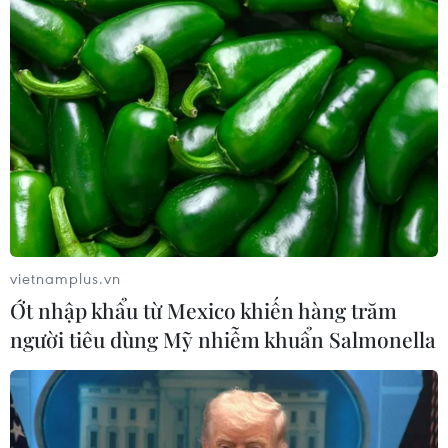
ngư dân phấn khởi vươn khơi
06/08/2026 09:06
Giá dầu tăng khi nhà đầu tư thận
trọng trước tình hình Trung Đông
06/08/2026 09:03
Giá vàng tăng phiên thứ tư liên tiếp,
vietnamplus.vn
chạm mức cao nhất trong 7 tuần
Ớt nhập khẩu từ Mexico khiến hàng trăm
06/08/2026 08:36
người tiêu dùng Mỹ nhiễm khuẩn Salmonella
Xăng dầu trong nước đồng loạt giảm,
E10RON95-III xuống còn 22.324