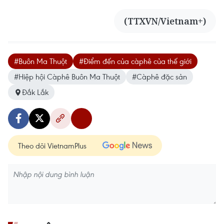
(TTXVN/Vietnam+)
#Buôn Ma Thuột
#Điểm đến của càphê của thế giới
#Hiệp hội Càphê Buôn Ma Thuột
#Càphê đặc sản
Đắk Lắk
Theo dõi VietnamPlus