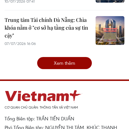
10/07/2026 07:41
Trung tâm Tài chính Đà Nẵng: Chìa
khóa nằm ở "cơ sở hạ tầng của sự tin
cậy"
07/07/2026 16:06
Xem thêm
CƠ QUAN CHỦ QUẢN: THÔNG TẤN XÃ VIỆT NAM
Tổng Biên tập: TRẦN TIẾN DUẨN
Phó Tổng Biên tập: NGUYỄN THỊ TÁM, KHÚC THANH