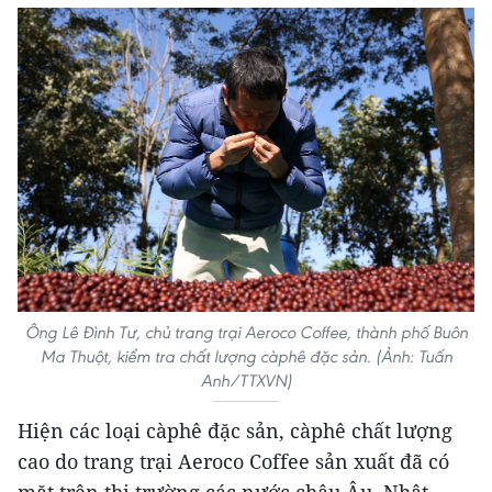
Ông Lê Đình Tư, chủ trang trại Aeroco Coffee, thành phố Buôn
Ma Thuột, kiểm tra chất lượng càphê đặc sản. (Ảnh: Tuấn
Anh/TTXVN)
Hiện các loại càphê đặc sản, càphê chất lượng
cao do trang trại Aeroco Coffee sản xuất đã có