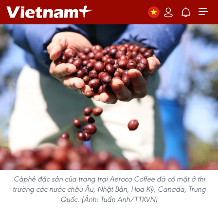
Càphê đặc sản của trang trại Aeroco Coffee đã có mặt ở thị
trường các nước châu Âu, Nhật Bản, Hoa Kỳ, Canada, Trung
Quốc. (Ảnh: Tuấn Anh/TTXVN)