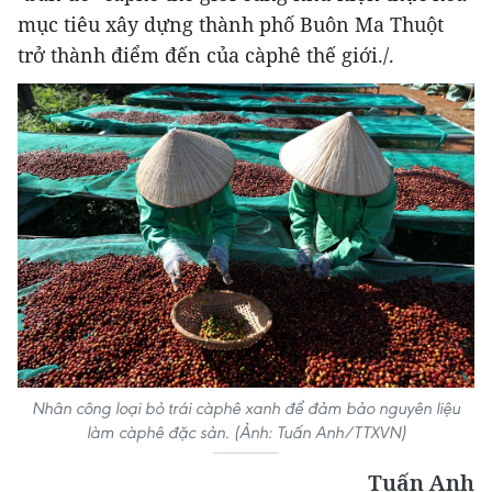
mục tiêu xây dựng thành phố Buôn Ma Thuột
trở thành điểm đến của càphê thế giới./.
Nhân công loại bỏ trái càphê xanh để đảm bảo nguyên liệu
làm càphê đặc sản. (Ảnh: Tuấn Anh/TTXVN)
Tuấn Anh