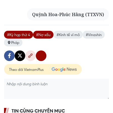
Quỳnh Hoa-Phúc Hằng (TTXVN)
#Kỳ họp thứ 4
#Nợ xấu
#Kinh tế vĩ mô
#Vinashin
Pháp
Theo dõi VietnamPlus
TIN CÙNG CHUYÊN MỤC