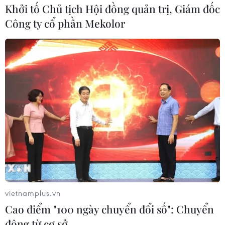
Trong một thông điệp từ Cộng hòa Dominicana, đảng
Khởi tố Chủ tịch Hội đồng quản trị, Giám đốc
MIU, một chính đảng thuộc liên minh cầm quyền, bày tỏ
Công ty cổ phần Mekolor
sự khâm phục trước việc Việt Nam đã có sự chuẩn bị từ
rất sớm để đối phó với dịch bệnh COVID-19.
vietnamplus.vn
Cao điểm "100 ngày chuyển đổi số": Chuyển
động từ cơ sở