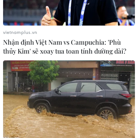
vietnamplus.vn
Nhận định Việt Nam vs Campuchia: 'Phù
thủy Kim' sẽ xoay tua toan tính đường dài?
Ảnh minh họa. (Nguồn: Reuters)
Theo phóng viên TTXVN tại Mexico, Bộ Y tế
Mexico dự báo dịch COVID-19 ở nước này sẽ
bước sang giai đoạn 3 (cấp độ đại dịch) trong 10
ngày tới và đỉnh dịch sẽ rơi vào khoảng cuối
tháng Tư và đầu tháng Năm.