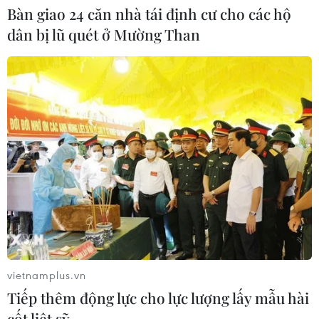
Bàn giao 24 căn nhà tái định cư cho các hộ
mới
dân bị lũ quét ở Mường Than
03/08/2026 23:34
Ông Jay Clayton tuyên thệ nhậm
chức Giám đốc Tình báo Quốc gia
Mỹ
03/08/2026 22:44
Số lượng doanh nghiệp vừa, nhỏ,
siêu nhỏ Cuba tăng mạnh, vượt mốc
15.600
03/08/2026 02:15
vietnamplus.vn
Người tiêu dùng Mỹ tìm đến chợ
Tiếp thêm động lực cho lực lượng lấy mẫu hài
nông sản sau đợt bùng phát ký sinh
cốt liệt sỹ