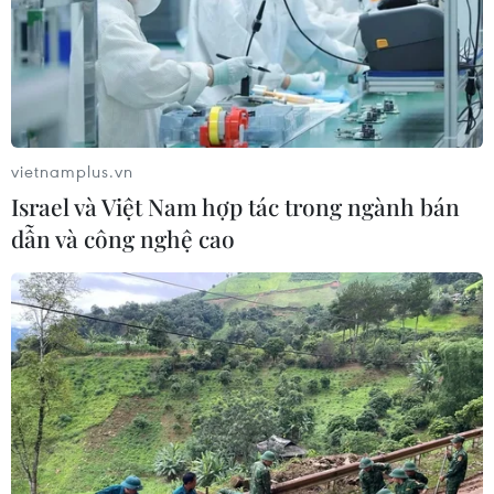
#Trường hợp dương tính
#Bắc Mỹ
#Nam Mỹ
Theo dõi VietnamPlus
vietnamplus.vn
Israel và Việt Nam hợp tác trong ngành bán
dẫn và công nghệ cao
TIN LIÊN QUAN