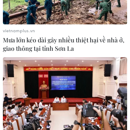
vietnamplus.vn
Mưa lớn kéo dài gây nhiều thiệt hại về nhà ở,
giao thông tại tỉnh Sơn La
Số ca tử vong ở Italy vì COVID-19 vượt
mốc 20.000 người
13/04/2020 23:57
Số liệu của Cơ quan Bảo vệ Dân sự Italy cho thấy tính
đến ngày 13/4, nước này đã ghi nhận thêm 3.153 ca
nhiễm virus SARS-CoV-2, nâng tổng số bệnh nhân mắc
COVID-19 lên 159.516 trường hợp.