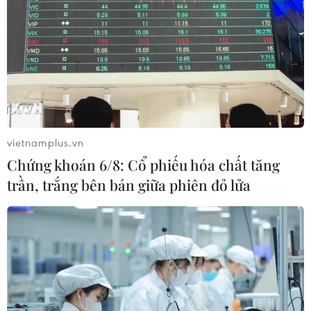
đến ngày 26/4 và những người vi phạm sẽ bị
phạt./.
(TTXVN/Vietnam+)
vietnamplus.vn
Chứng khoán 6/8: Cổ phiếu hóa chất tăng
trần, trắng bên bán giữa phiên đỏ lửa
#COVID-19
#Chăm sóc y tế
#Tử vong