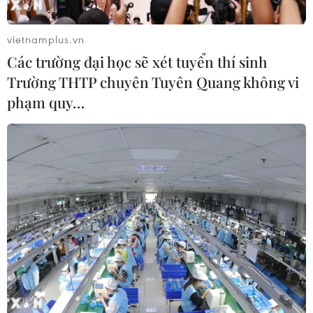
vietnamplus.vn
Các trường đại học sẽ xét tuyển thí sinh
Trường THTP chuyên Tuyên Quang không vi
phạm quy…
Hàn Quốc: Tỷ lệ khỏi bệnh COVID-19 đã
vượt mức 70%
14/04/2020 01:58
Số bệnh nhân được điều trị khỏi hoàn toàn tại Hàn
Quốc tính đến ngày 14/4 là 7.534, chiếm 71,3%. Hiện
vẫn còn hơn 20 trường hợp trong tình trạng nguy kịch.