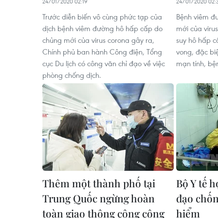
24/01/2020 02:19
24/01/2020 02:
Trước diễn biến vô cùng phức tạp của
Bệnh viêm đ
dịch bệnh viêm đường hô hấp cấp do
mới của viru
chủng mới của virus corona gây ra,
suy hô hấp c
Chính phủ ban hành Công điện, Tổng
vong, đặc bi
cục Du lịch có công văn chỉ đạo về việc
mạn tính, bệ
phòng chống dịch.
Thêm một thành phố tại
Bộ Y tế 
Trung Quốc ngừng hoàn
đạo chốn
toàn giao thông công cộng
hiểm