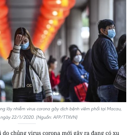
g lây nhiễm virus corona gây dịch bệnh viêm phổi tại Macau,
 ngày 22/1/2020. (Nguồn: AFP/TTXVN)
 do chủng virus corona mới gây ra đang có xu