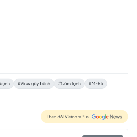
 bệnh
#Virus gây bệnh
#Cảm lạnh
#MERS
Theo dõi VietnamPlus