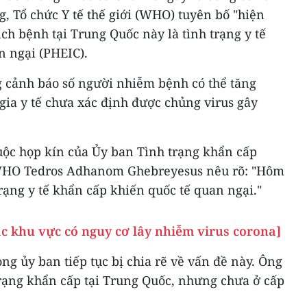
g, Tổ chức Y tế thế giới (WHO) tuyên bố "hiện
ch bệnh tại Trung Quốc này là tình trạng y tế
n ngại (PHEIC).
g cảnh báo số người nhiễm bệnh có thể tăng
gia y tế chưa xác định được chủng virus gây
cuộc họp kín của Ủy ban Tình trạng khẩn cấp
 WHO Tedros Adhanom Ghebreyesus nêu rõ: "Hôm
trạng y tế khẩn cấp khiến quốc tế quan ngại."
ác khu vực có nguy cơ lây nhiễm virus corona]
ng ủy ban tiếp tục bị chia rẽ về vấn đề này. Ông
trạng khẩn cấp tại Trung Quốc, nhưng chưa ở cấp