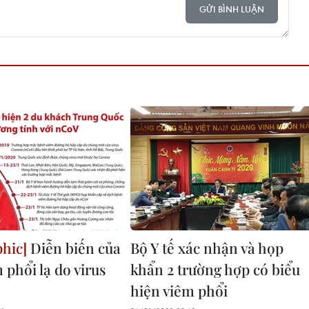
GỬI BÌNH LUẬN
Diễn biến của
Bộ Y tế xác nhận và họp
 phổi lạ do virus
khẩn 2 trường hợp có biểu
hiện viêm phổi