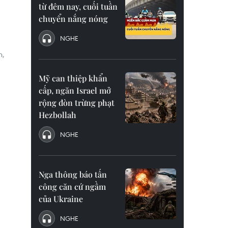
từ đêm nay, cuối tuần
chuyển nắng nóng
NGHE
n,
Mỹ can thiệp khẩn
cấp, ngăn Israel mở
rộng đòn trừng phạt
Hezbollah
NGHE
Nga thông báo tấn
công căn cứ ngầm
của Ukraine
NGHE