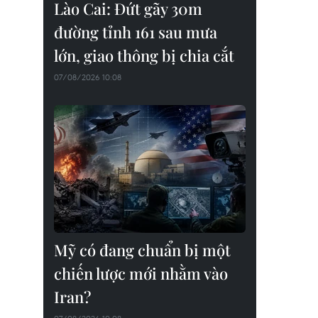
Lào Cai: Đứt gãy 30m
đường tỉnh 161 sau mưa
lớn, giao thông bị chia cắt
07/08/2026 10:08
Mỹ có đang chuẩn bị một
chiến lược mới nhằm vào
Iran?