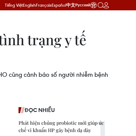
Tiếng Việt
English
Français
Español
中文
Русский
ình trạng y tế
 WHO cũng cảnh báo số người nhiễm bệnh
ĐỌC NHIỀU
Phát hiện chủng probiotic mới giúp ức
chế vi khuẩn HP gây bệnh dạ dày