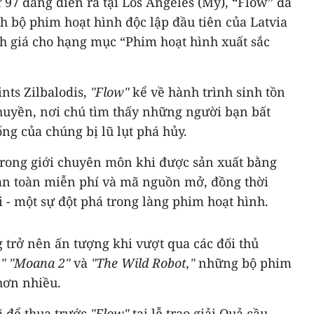
hứ 97 đang diễn ra tại Los Angeles (Mỹ), “Flow” đã
nh bộ phim hoạt hình độc lập đầu tiên của Latvia
h giá cho hạng mục “Phim hoạt hình xuất sắc
nts Zilbalodis,
"Flow"
kể về hành trình sinh tồn
huyền, nơi chú tìm thấy những người bạn bất
ống của chúng bị lũ lụt phá hủy.
trong giới chuyên môn khi được sản xuất bằng
n toàn miễn phí và mã nguồn mở, đồng thời
i - một sự đột phá trong làng phim hoạt hình.
 trở nên ấn tượng khi vượt qua các đối thủ
," "Moana 2"
và
"The Wild Robot,"
những bộ phim
hơn nhiều.
 để thua trước
"Flow"
tại lễ trao giải Quả cầu