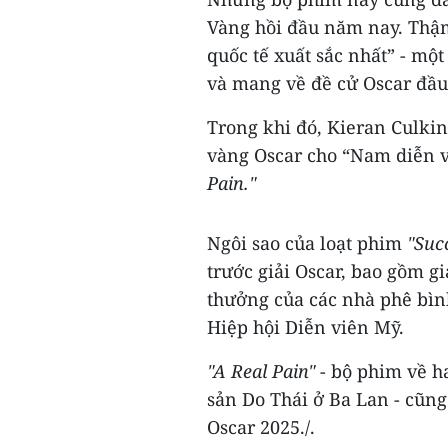
Vàng hồi đầu năm nay. Thậ
quốc tế xuất sắc nhất” - một
và mang về đề cử Oscar đầu 
Trong khi đó, Kieran Culki
vàng Oscar cho “Nam diễn vi
Pain."
Ngôi sao của loạt phim
"Suc
trước giải Oscar, bao gồm g
thưởng của các nhà phê bìn
Hiệp hội Diễn viên Mỹ.
"A Real Pain"
- bộ phim về h
sản Do Thái ở Ba Lan - cũng
Oscar 2025./.