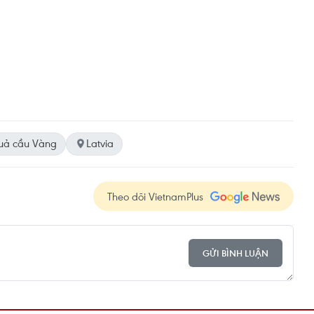
uả cầu Vàng
Latvia
Theo dõi VietnamPlus
GỬI BÌNH LUẬN