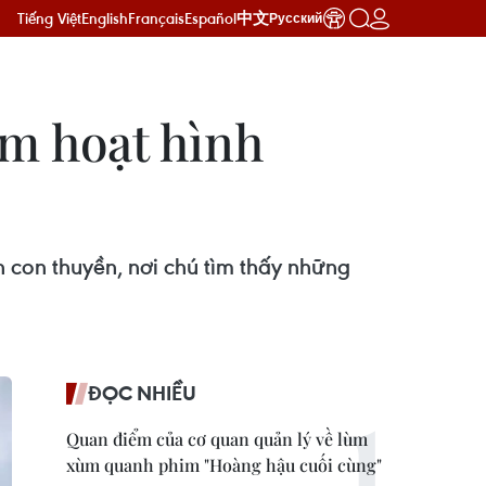
Tiếng Việt
English
Français
Español
中文
Русский
im hoạt hình
n con thuyền, nơi chú tìm thấy những
ĐỌC NHIỀU
Quan điểm của cơ quan quản lý về lùm
xùm quanh phim "Hoàng hậu cuối cùng"