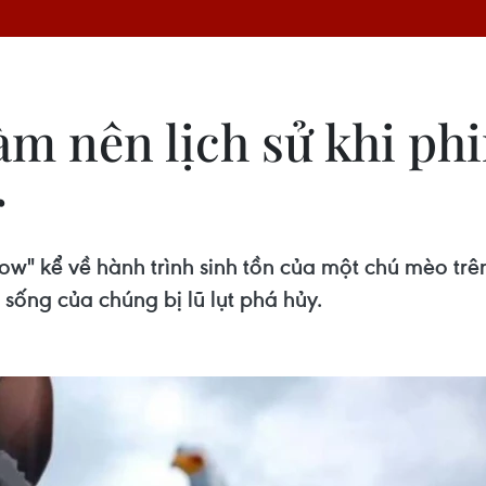
àm nên lịch sử khi ph
r
low" kể về hành trình sinh tồn của một chú mèo trê
sống của chúng bị lũ lụt phá hủy.