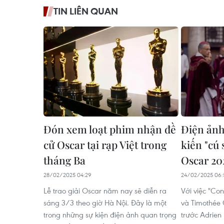
TIN LIÊN QUAN
Đón xem loạt phim nhận đề
Điện ảnh
cử Oscar tại rạp Việt trong
kiến "cú 
tháng Ba
Oscar 20
28/02/2025 04:29
24/02/2025 06:
Lễ trao giải Oscar năm nay sẽ diễn ra
Với việc "Co
sáng 3/3 theo giờ Hà Nội. Đây là một
và Timothée 
trong những sự kiện điện ảnh quan trọng
trước Adrien