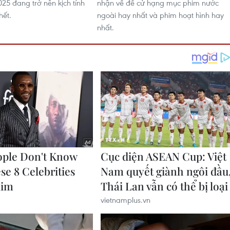
25 đang trở nên kịch tính
nhận về đề cử hạng mục phim nước
hết.
ngoài hay nhất và phim hoạt hình hay
nhất.