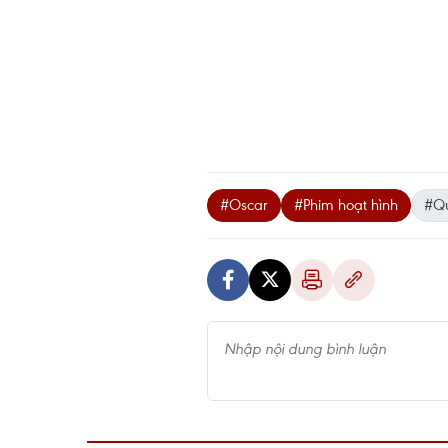
#Oscar
#Phim hoạt hình
#Q