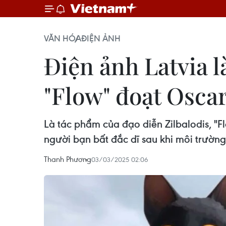
VĂN HÓA
ĐIỆN ẢNH
Điện ảnh Latvia l
"Flow" đoạt Osca
Là tác phẩm của đạo diễn Zilbalodis, "F
người bạn bất đắc dĩ sau khi môi trường 
Thanh Phương
03/03/2025 02:06