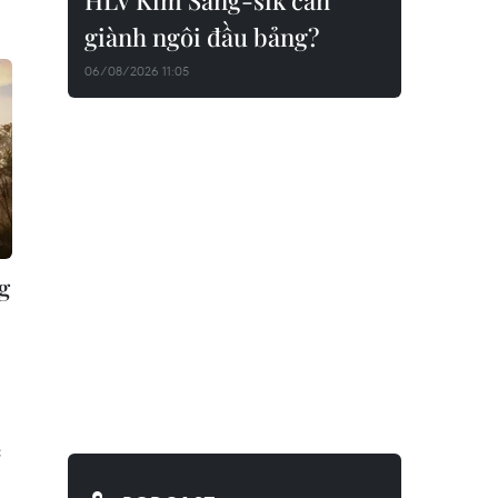
HLV Kim Sang-sik cần
giành ngôi đầu bảng?
06/08/2026 11:05
g
c