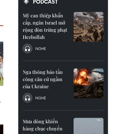
PODCAST
Mỹ can thiệp khẩn
cấp, ngăn Israel mở
rộng đòn trừng phạt
Hezbollah
NGHE
Nga thông báo tấn
công căn cứ ngầm
của Ukraine
NGHE
Mưa dông khiến
hàng chục chuyến