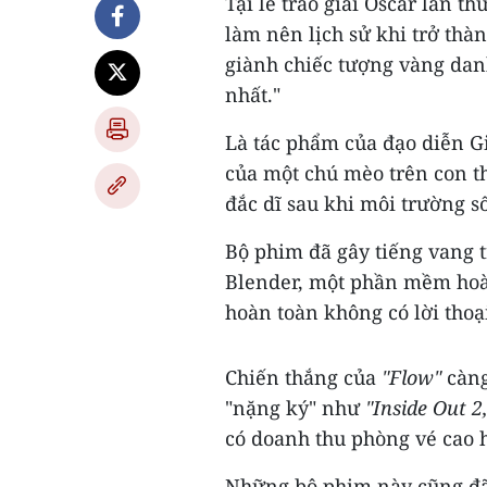
Tại lễ trao giải Oscar lần t
làm nên lịch sử khi trở thà
giành chiếc tượng vàng dan
nhất."
Là tác phẩm của đạo diễn Gi
của một chú mèo trên con t
đắc dĩ sau khi môi trường s
Bộ phim đã gây tiếng vang 
Blender, một phần mềm hoà
hoàn toàn không có lời thoạ
Chiến thắng của
"Flow"
càng
"nặng ký" như
"Inside Out 2
có doanh thu phòng vé cao 
Những bộ phim này cũng đã