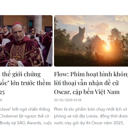
 thế giới chứng
Flow: Phim hoạt hình khôn
sốc" lớn trước thềm
lời thoại vẫn nhận đề cử
25
Oscar, cập bến Việt Nam
51
20/02/2025 03:55
nclave" bất ngờ chiến thắng
Phim là tác phẩm bán chạy nhất lịch sử
Chalamet lật ngược thế cờ
phòng vé nội địa Latvia, đồng thời đượ
 Brody tại SAG Awards, cuộc
nước này gửi dự thi Oscar năm 2025,