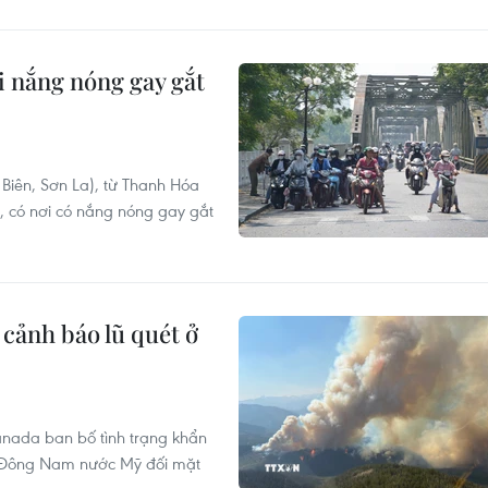
i nắng nóng gay gắt
 Biên, Sơn La), từ Thanh Hóa
 có nơi có nắng nóng gay gắt
cảnh báo lũ quét ở
anada ban bố tình trạng khẩn
g Đông Nam nước Mỹ đối mặt