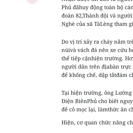
Phủ đãhuy động toàn bộ cán
đoàn 82,Thành đội và người
Nghè của xã TàLèng tham gi
Do vị trí xảy ra cháy nằm t
núivà vách đá nên xe cứu h
thể tiếp cậnhiện trường. Hơ
người dân trên địabàn trực 
để khống chế, dập tắtđám c
Tại hiện trường, ông Lường
Điện BiênPhủ cho biết nguy
để cỏ mọc lại, làmthức ăn ch
Hiện, cơ quan chức năng chư