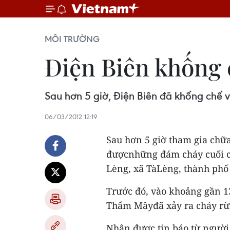
MÔI TRƯỜNG
Điện Biên khống 
Sau hơn 5 giờ, Điện Biên đã khống chế 
06/03/2012 12:19
Sau hơn 5 giờ tham gia chữa
đượcnhững đám cháy cuối cù
Lèng, xã TàLèng, thành phố
Trước đó, vào khoảng gần 1
Thẩm Mâyđã xảy ra cháy rừ
Nhận được tin báo từ người