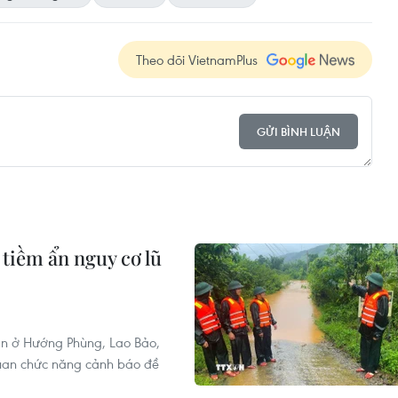
Theo dõi VietnamPlus
GỬI BÌNH LUẬN
 tiềm ẩn nguy cơ lũ
àn ở Hướng Phùng, Lao Bảo,
 quan chức năng cảnh báo đề