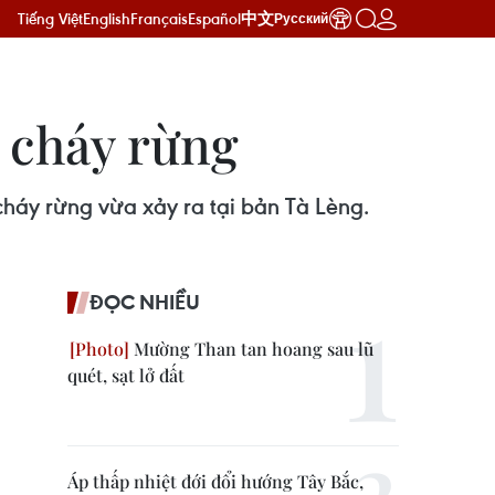
Tiếng Việt
English
Français
Español
中文
Русский
 cháy rừng
háy rừng vừa xảy ra tại bản Tà Lèng.
ĐỌC NHIỀU
Mường Than tan hoang sau lũ
quét, sạt lở đất
Áp thấp nhiệt đới đổi hướng Tây Bắc,