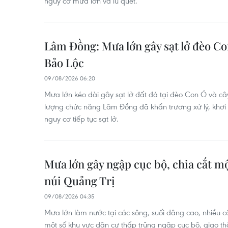
nguy cơ mưa lớn và lũ quét.
Lâm Đồng: Mưa lớn gây sạt lở đèo Co
Bảo Lộc
09/08/2026 06:20
Mưa lớn kéo dài gây sạt lở đất đá tại đèo Con Ó và câ
lượng chức năng Lâm Đồng đã khẩn trương xử lý, khơi
nguy cơ tiếp tục sạt lở.
Mưa lớn gây ngập cục bộ, chia cắt m
núi Quảng Trị
09/08/2026 04:35
Mưa lớn làm nước tại các sông, suối dâng cao, nhiều c
một số khu vực dân cư thấp trũng ngập cục bộ, giao th