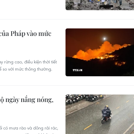
 của Pháp vào mức
rừng cao, điều kiện thời tiết
ể so với mức thông thường.
Bộ ngày nắng nóng,
i có mưa rào và dông rải rác,