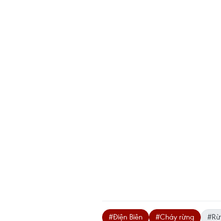
#Điện Biên
#Cháy rừng
#Rừ