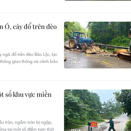
n Ó, cây đổ trên đèo
y ngã đổ trên đèo Bảo Lộc, lực
 thông giao thông và cảnh báo
ột số khu vực miền
ầu tràn, ngầm tràn bị ngập,
ông tại một số điểm tạm thời