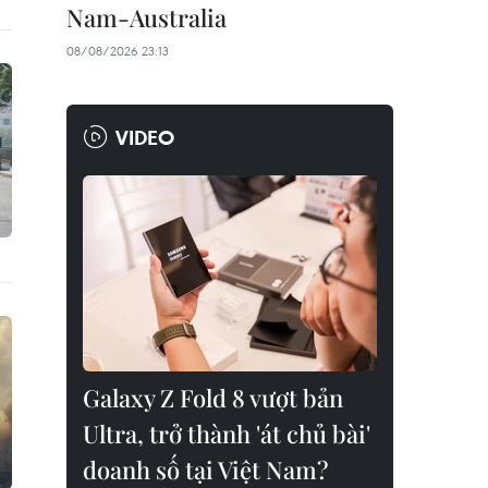
Nam-Australia
08/08/2026 23:13
VIDEO
Galaxy Z Fold 8 vượt bản
Ultra, trở thành 'át chủ bài'
doanh số tại Việt Nam?