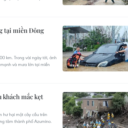
g tại miền Đông
000 km. Trong vài ngày tới, ảnh
ó mạnh và mưa lớn tại miền
du khách mắc kẹt
àm hư hại một cây cầu trên
rung tâm thành phố Azumino.