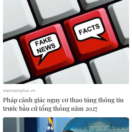
Cựu Giám đốc Viện Quốc gia về Dị
ứng của Mỹ bị buộc tội khinh thường
Quốc hội
07/08/2026 00:25
Mexico triển khai hàng nghìn binh sỹ
bảo vệ các vùng trồng bơ trọng điểm
07/08/2026 00:09
vietnamplus.vn
Mỹ: Lãi suất thế chấp tăng lên mức
Pháp cảnh giác nguy cơ thao túng thông tin
cao nhất kể từ tháng Bảy năm ngoái
trước bầu cử tổng thống năm 2027
07/08/2026 00:05