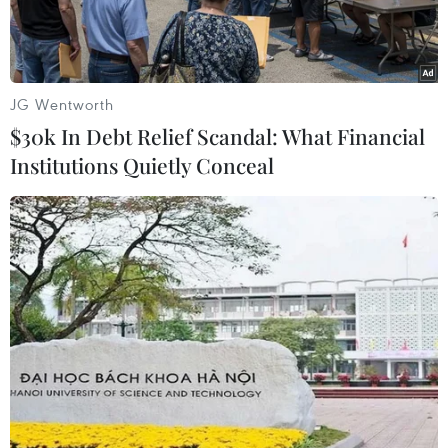
JG Wentworth
$30k In Debt Relief Scandal: What Financial
Institutions Quietly Conceal
Tổng thống Ecuador Daniel Noboa. (Ảnh: AFP/TTXVN)
Ngày 23/11, doanh nhân Daniel Noboa tuyên thệ
nhậm chức Tổng thống Ecuador trong bối cảnh
quốc gia Nam Mỹ đang gặp nhiều khó khăn
kinh tế và tình trạng bạo lực đường phố và tại