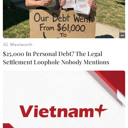
JG Wentworth
$25,000 In Personal Debt? The Legal
Settlement Loophole Nobody Mentions
Ecuador gia hạn tình trạng khẩn cấp trước
thềm bầu cử tổng thống
09/10/2023 06:21
Với quyết định gia hạn tình trạng khẩn cấp, Chính phủ
Ecuador muốn đảm bảo sự tham gia của lực lượng vũ
trang và cảnh sát trong cuộc chiến chống tội phạm có tổ
chức và tội phạm thông thường.