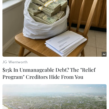
Ecuador
Theo dõi VietnamPlus
JG Wentworth
$15k In Unmanageable Debt? The "Relief
TIN LIÊN QUAN
Program" Creditors Hide From You