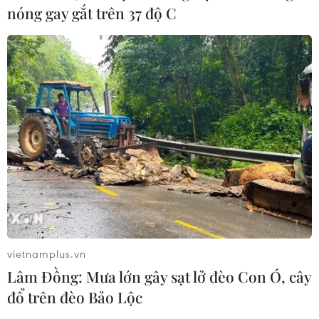
nóng gay gắt trên 37 độ C
Venezuela khởi động đàm phán về
tiến trình chuyển giao chính trị
07/08/2026 02:58
Sập công trình tại Cuba khiến 2
người tử vong
07/08/2026 01:48
Đảng Cộng hòa đề xuất dự luật trao
vietnamplus.vn
thêm thẩm quyền thuế quan cho ông
Lâm Đồng: Mưa lớn gây sạt lở đèo Con Ó, cây
Trump
đổ trên đèo Bảo Lộc
07/08/2026 00:33