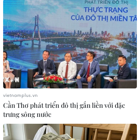
này./.
(TTXVN/Vietnam+)
vietnamplus.vn
Cần Thơ phát triển đô thị gắn liền với đặc
trưng sông nước
#Daniel Noboa
#Tổng thống Ecuador
#Guillermo Lasso
#Alvaro Noboa
#doanh nhân