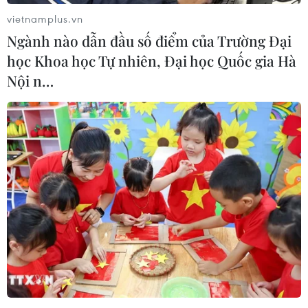
Các điểm bỏ phiếu mở cửa vào lúc 7h00 và hoạt động
vietnamplus.vn
bỏ phiếu sẽ kéo dài đến 17h00 cùng ngày để người dân
Ngành nào dẫn đầu số điểm của Trường Đại
Ecuador lựa chọn chính trị gia kế nhiệm Tổng thống
Guillermo Lasso.
học Khoa học Tự nhiên, Đại học Quốc gia Hà
Nội n…