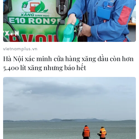
tốc, ICE bắt giữ 51.000 người
09/08/2026 06:56
Bạn bè Canada chia sẻ về giá trị độc
lập, tự chủ của Việt Nam
vietnamplus.vn
09/08/2026 05:13
Hà Nội xác minh cửa hàng xăng dầu còn hơn
5.400 lít xăng nhưng báo hết
Người từng là luật sư riêng của Tổng
thống Trump trở thành Bộ trưởng Tư
pháp Mỹ
08/08/2026 23:28
Thượng viện Mỹ thông qua luật ngân
sách tránh nguy cơ chính phủ đóng