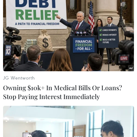
Theo dõi VietnamPlus
TIN LIÊN QUAN
JG Wentworth
Owning $10k+ In Medical Bills Or Loans?
Stop Paying Interest Immediately