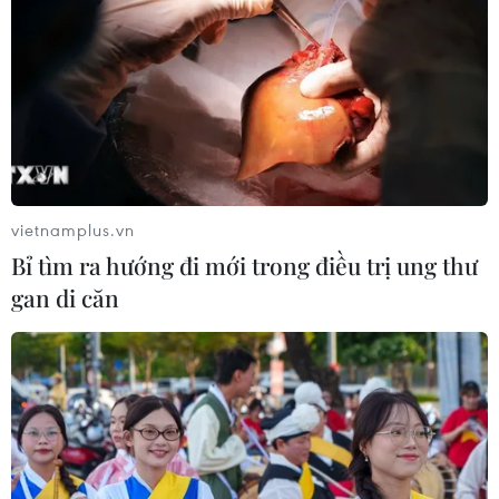
vietnamplus.vn
Bỉ tìm ra hướng đi mới trong điều trị ung thư
gan di căn
TIN CÙNG CHUYÊN MỤC
Tây Ninh thúc đẩy bình dân học vụ
số, tạo động lực phát triển kinh tế số
07/08/2026 07:17