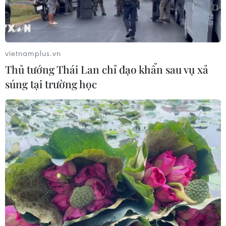
vietnamplus.vn
Thủ tướng Thái Lan chỉ đạo khẩn sau vụ xả
súng tại trường học
Hàn Quốc đầu tư hơn 500 triệu USD để
tích hợp AI vào mọi lĩnh vực của xã hội
05/04/2024 03:01
Theo một nghiên cứu, việc tích hợp thành công AI trên
nhiều lĩnh vực khác nhau bao gồm cả sản xuất và dịch
vụ có thể tạo ra lợi ích kinh tế hằng năm lên tới 310.000
tỷ won vào năm 2026.