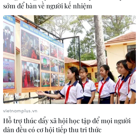
sớm để bàn về người kế nhiệm
06/08/2026 06:31
Tây Ninh: Tạo điều kiện hình thành
doanh nghiệp công nghệ chiến lược
06/08/2026 04:45
Việt Nam hướng tới làm
chủ 10 công nghệ lõi vào năm 2030
06/08/2026 04:38
vietnamplus.vn
Ngày An ninh mạng Việt Nam: Kiến
Hỗ trợ thúc đẩy xã hội học tập để mọi người
tạo không gian mạng an toàn, nhân
dân đều có cơ hội tiếp thu tri thức
văn