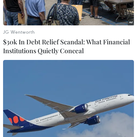
mặt của 446 công ty và tổ chức từ 10 quốc gia.
JG Wentworth
$30k In Debt Relief Scandal: What Financial
Institutions Quietly Conceal
(Nguồn: Reuters)
Ngày 17/4, Triển lãm Công nghệ Thông tin và
Truyền thông Thế giới đã được khai mạc tại thủ
đô Seoul, Hàn Quốc, hứa hẹn sẽ mang lại trải