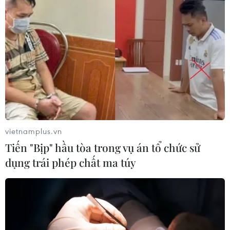
vietnamplus.vn
Tiến "Bịp" hầu tòa trong vụ án tổ chức sử
dụng trái phép chất ma túy