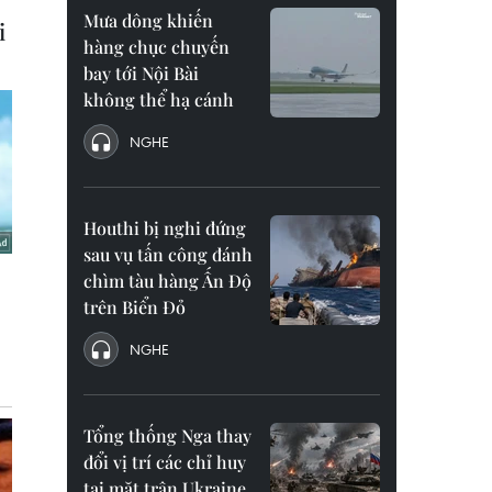
Mưa dông khiến
hàng chục chuyến
bay tới Nội Bài
không thể hạ cánh
NGHE
Houthi bị nghi đứng
sau vụ tấn công đánh
chìm tàu hàng Ấn Độ
trên Biển Đỏ
NGHE
Tổng thống Nga thay
đổi vị trí các chỉ huy
tại mặt trận Ukraine