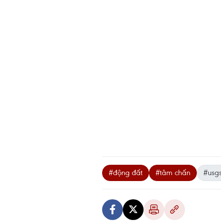
#động đất
#tâm chấn
#usg