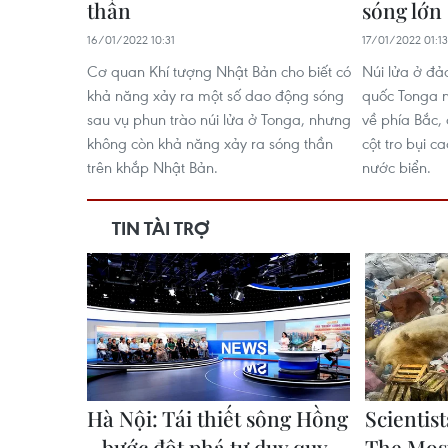
thần
sóng lớn
16/01/2022 10:31
17/01/2022 01:13
Cơ quan Khí tượng Nhật Bản cho biết có
Núi lửa ở đ
khả năng xảy ra một số dao động sóng
quốc Tonga 
sau vụ phun trào núi lửa ở Tonga, nhưng
về phía Bắc, 
không còn khả năng xảy ra sóng thần
cột tro bụi 
trên khắp Nhật Bản.
nước biển.