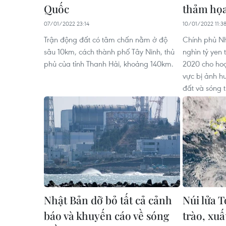
Quốc
thảm họa
07/01/2022 23:14
10/01/2022 11:3
Trận động đất có tâm chấn nằm ở độ
Chính phủ Nh
sâu 10km, cách thành phố Tây Ninh, thủ
nghìn tỷ yen
phủ của tỉnh Thanh Hải, khoảng 140km.
2020 cho hoạt
vực bị ảnh 
đất và sóng 
Nhật Bản dỡ bỏ tất cả cảnh
Núi lửa 
báo và khuyến cáo về sóng
trào, xu