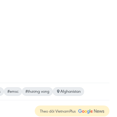
s
#emsc
#thương vong
Afghanistan
Theo dõi VietnamPlus