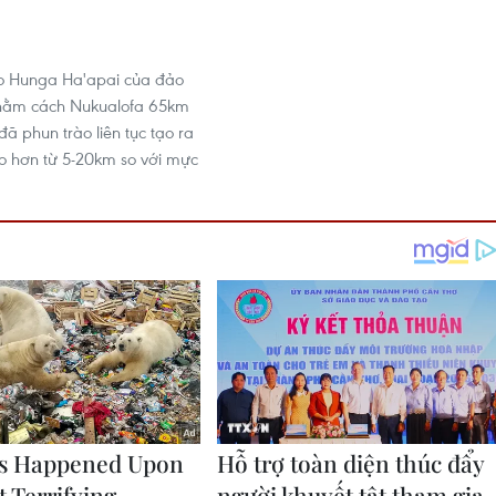
ảo Hunga Ha'apai của đảo
nằm cách Nukualofa 65km
đã phun trào liên tục tạo ra
cao hơn từ 5-20km so với mực