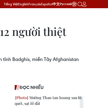
Tiếng Việt
English
Français
Español
中文
Русский
12 người thiệt
n tỉnh Badghis, miền Tây Afghanistan
ĐỌC NHIỀU
Mường Than tan hoang sau lũ
quét, sạt lở đất