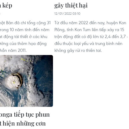
 kép
gây thiệt hại
8
12/01/2022 03:10
ật Bản đã chi tổng cộng 31
Từ đầu năm 2022 đến nay, huyện Kon
 trong 10 năm tính đến năm
Plông, tỉnh Kon Tum liên tiếp xảy ra 15
 động tái thiết ở các khu
trận động đất có độ lớn từ 2,4 đến 3,7 -
hưởng của thảm họa động
đều thuộc loại yếu và trung bình nên
thần năm 2011.
không gây rủi ro thiên tai.
Tonga tiếp tục phun
ất hiện những cơn