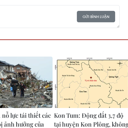
GỬI BÌNH LUẬN
nỗ lực tái thiết các
Kon Tum: Động đất 3,7 độ
bị ảnh hưởng của
tại huyện Kon Plông, khôn