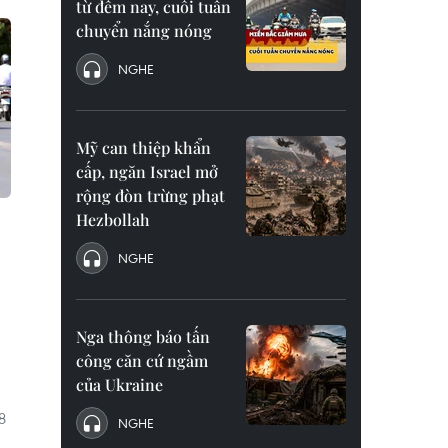
từ đêm nay, cuối tuần
chuyển nắng nóng
NGHE
Mỹ can thiệp khẩn
cấp, ngăn Israel mở
rộng đòn trừng phạt
Hezbollah
NGHE
Nga thông báo tấn
công căn cứ ngầm
của Ukraine
8
NGHE