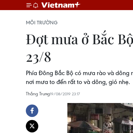
MÔI TRƯỜNG
Đợt mưa ở Bắc Bộ
23/8
Phía Đông Bắc Bộ có mưa rào và dông rả
nơi mưa to đến rất to và dông, gió nhẹ.
Thắng Trung
19/08/2019 23:17