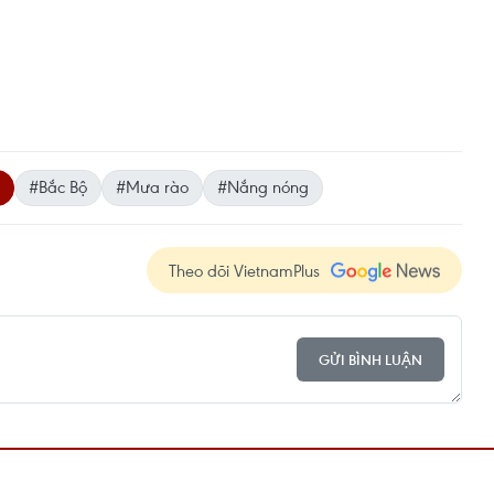
#Bắc Bộ
#Mưa rào
#Nắng nóng
Theo dõi VietnamPlus
GỬI BÌNH LUẬN