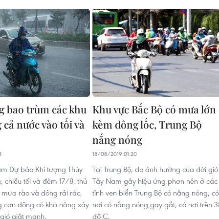
 bao trùm các khu
Khu vực Bắc Bộ có mưa lớn
 cả nước vào tối và
kèm dông lốc, Trung Bộ
nắng nóng
8
18/08/2019 01:20
âm Dự báo Khí tượng Thủy
Tại Trung Bộ, do ảnh hưởng của đới gió
 chiều tối và đêm 17/8, thủ
Tây Nam gây hiệu ứng phơn nên ở các
 mưa rào và dông rải rác,
tỉnh ven biển Trung Bộ có nắng nóng, có
ng cơn dông có khả năng xảy
nơi có nắng nóng gay gắt, có nơi trên 3
à gió giật mạnh.
độ C.