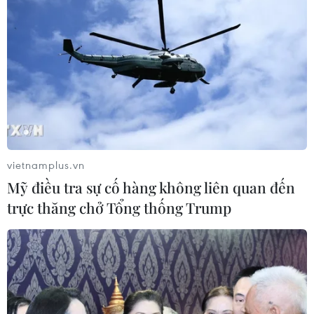
#Quảng Ninh
#Du lịch Quảng Ninh
#Kinh tế mũi nhọn
#Vịnh Hạ Long
#Yên Tử
Quảng Ninh
vietnamplus.vn
Mỹ điều tra sự cố hàng không liên quan đến
Theo dõi VietnamPlus
trực thăng chở Tổng thống Trump