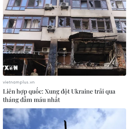
nghiêm các vi phạm trong hoạt động du lịch; tập
trung giải quyết những vấn đề cấp bách trong
hoạt động kinh doanh lữ hành, chất lượng dịch
vụ cơ sở lưu trú, hướng dẫn viên du lịch.
Công tác quản lý Nhà nước đã tạo chuyển biến
tích cực, góp phần lành mạnh hóa môi trường
kinh doanh du lịch, đạt được nhiều kết quả./.
(Vietnam+)
vietnamplus.vn
Liên hợp quốc: Xung đột Ukraine trải qua
tháng đẫm máu nhất