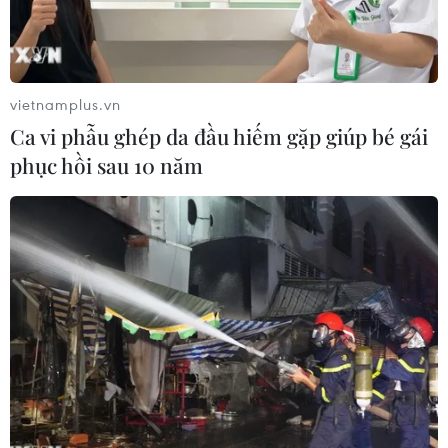
vietnamplus.vn
Ca vi phẫu ghép da đầu hiếm gặp giúp bé gái
phục hồi sau 10 năm
Đại diện tỉnh Quảng Ninh và doanh nghiệp ký kết Biên bản ghi
nhớ hợp tác. (Ảnh: Mỹ Phương/TTXVN)
Ngày 27/11, tại “Chương trình giới thiệu, xúc
tiến du lịch Quảng Ninh 2019” do Ủy ban Nhân
dân tỉnh Quảng Ninh tổ chức tại Thành phố Hồ
Chí Minh, bà Vũ Thị Thu Thủy, Phó Chủ tịch Ủy