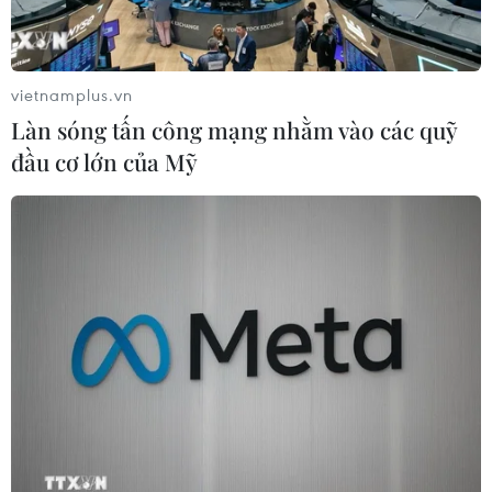
Đẹp nao lòng sắc tím mùa
hoa súng trên dòng Ngô Đồng ở
Ninh Bình
vietnamplus.vn
06/08/2026 02:13
Làn sóng tấn công mạng nhằm vào các quỹ
đầu cơ lớn của Mỹ
Du lịch 2/9: Điểm đến nào giúp người
Việt được “sống cùng văn hóa bản
địa”?
06/08/2026 01:40
Bất chấp nắng nóng kỷ lục, du khách
châu Á vẫn đổ sang châu Âu
05/08/2026 23:27