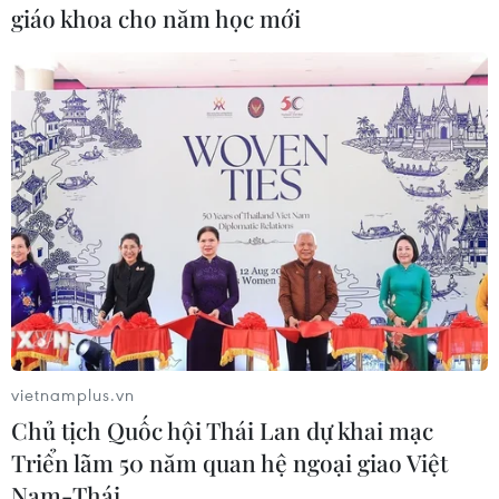
giáo khoa cho năm học mới
Nội dung của Quy hoạch tập trung vào giải
quyết 7 vấn đề để thúc đẩy phát triển du lịch
Quảng Ninh, định hướng phát triển tại 4 vùng
du lịch, đồng thời đã đề ra 8 nhóm giải pháp
thực hiện quy hoạch với 56 giải pháp, dự án
thành phần.
Quy hoạch chiến lược về hạ tầng giao thông
vietnamplus.vn
Chủ tịch Quốc hội Thái Lan dự khai mạc
Triển lãm 50 năm quan hệ ngoại giao Việt
Nam-Thái …