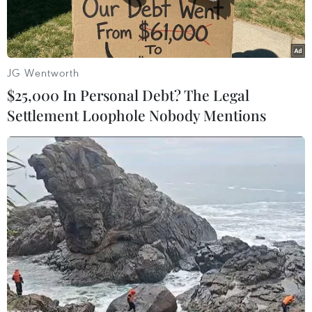
JG Wentworth
$25,000 In Personal Debt? The Legal
Settlement Loophole Nobody Mentions
Toàn cảnh buổi tiếp. (Ảnh: Ngọc Thiện/TTXVN)
Ngày 17/11, tại thành phố Cần Thơ, lãnh đạo
Ban Chỉ đạo Tây Nam bộ đã có buổi tiếp và làm
việc với Phó Chủ tịch Quốc hội Cộng hòa Liên
bang Đức Edelgard Bulmahn cùng các thành