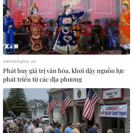
khí hậu và những hệ luỵ của nó. Vì vậy trong
các hội nghị quốc tế, Đức luôn kêu gọi các nước
đưa ra những hiệp định mang tính ràng buộc.
Những vấn đề liên quan đến biến đổi khí hậu
và hệ lụy của nó đã được nhiều bộ ngành của
Đức quan tâm. Từ những năm 1999-2000, Chính
phủ Đức đưa ra quyết tâm phát triển năng
vietnamplus.vn
lượng tái tạo nhằm giảm thiểu các yếu tố gây
Phát huy giá trị văn hóa, khơi dậy nguồn lực
biến đổi khí hậu. Đến nay, trong lĩnh vực sản
phát triển từ các địa phương
xuất điện ở Đức, năng lượng tái tạo chiếm đến
30%. Nước Đức là đối tác đầy tin cậy và cần sự
hợp tác của các nước trong lĩnh vực này.
Phó Chủ tịch Quốc hội Cộng hòa Liên bang Đức
cũng quan tâm đến các dự án chống biến đổi
khí hậu ở Đồng bằng sông Cửu Long đang kêu