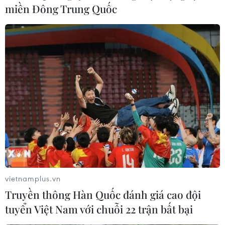
miền Đông Trung Quốc
Việt Nam coi trọng tăng cường quan hệ
hữu nghị, hợp tác với Đức
31/10/2016 11:04
Phó Thủ tướng, Bộ trưởng Ngoại giao Phạm Bình Minh
khẳng định Việt Nam luôn coi trọng tăng cường quan
hệ hữu nghị và hợp tác với Đức.
vietnamplus.vn
Truyền thông Hàn Quốc đánh giá cao đội
tuyển Việt Nam với chuỗi 22 trận bất bại