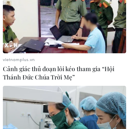
khuyến khích hỗ trợ các hợp tác giữa hai nước Việt-Đức
trong các dự án từ thiện cũng như giúp đỡ những người
Việt Nam có hoàn cảnh khó khăn.
vietnamplus.vn
Cảnh giác thủ đoạn lôi kéo tham gia “Hội
Thánh Đức Chúa Trời Mẹ”
Thúc đẩy quan hệ đối tác chiến lược Việt