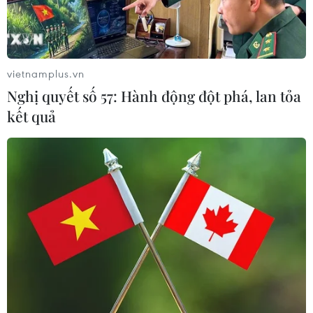
vietnamplus.vn
Nghị quyết số 57: Hành động đột phá, lan tỏa
kết quả
#Máy lọc nước
#Ban Chỉ đạo Tây Nam bộ
#Phó Chủ tịch Quốc hội Đức
#Edelgard Bulmahn
#Chống biến đổi khí hậu
#Đồng bằng sông Cửu Long
TP. Cần Thơ
Đức