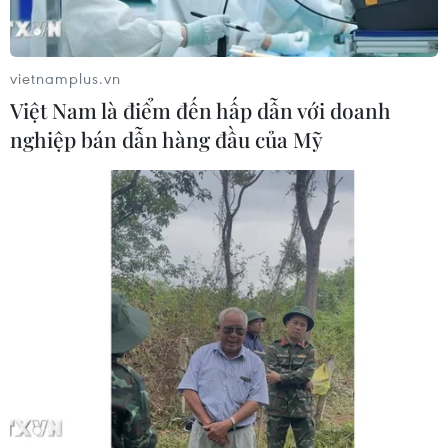
khi dự án xử lý tập trung chậm tiến
độ
08/08/2026 05:39
vietnamplus.vn
Việt Nam là điểm đến hấp dẫn với doanh
Đà Nẵng tìm "lời giải bài toán" an
nghiệp bán dẫn hàng đầu của Mỹ
ninh nguồn nước
08/08/2026 05:05
Sơn La công bố tình huống khẩn cấp
về thiên tai với hai xã Muổi Nọi, Nậm
Lầu
08/08/2026 03:53
Kết luận số 75-KL/TW: Cà Mau chủ
động thích ứng với biến đổi khí hậu