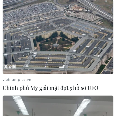
vietnamplus.vn
Chính phủ Mỹ giải mật đợt 5 hồ sơ UFO
TIN CÙNG CHUYÊN MỤC