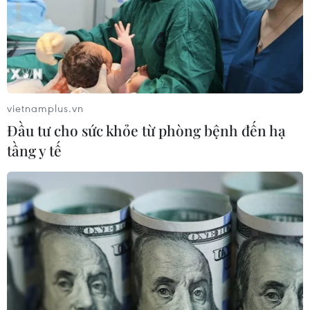
Nam-CHLB Đức
16/11/2016 14:57
Ngày 16/11, Chủ tịch Ủy ban Trung ương Mặt trận Tổ
quốc Việt Nam Nguyễn Thiện Nhân đã tiếp bà
Edelgard Bulmahn, Phó Chủ tịch Quốc hội Cộng hòa
vietnamplus.vn
Liên bang Đức.Nam
Đầu tư cho sức khỏe từ phòng bệnh đến hạ
tầng y tế