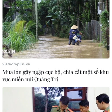
vietnamplus.vn
Mưa lớn gây ngập cục bộ, chia cắt một số khu
vực miền núi Quảng Trị
Khuyến khích hợp tác Việt Nam-Đức
trong các dự án từ thiện
03/11/2016 11:12
Hội Liên hiệp bình đẳng xã hội toàn liên bang Đức