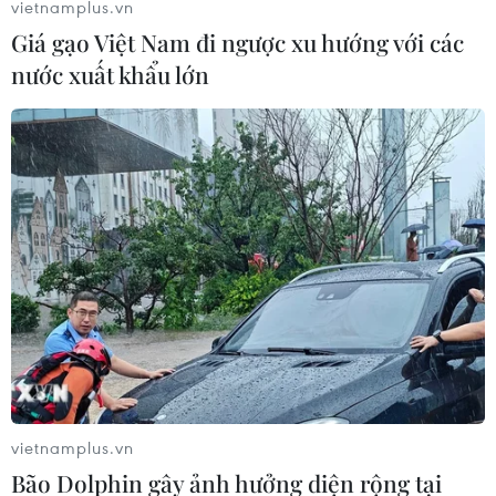
vietnamplus.vn
Giá gạo Việt Nam đi ngược xu hướng với các
nước xuất khẩu lớn
Bộ trưởng Ngoại giao Steinmeier đánh giá
cao quan hệ Việt Nam-Đức
30/10/2016 04:48
Bộ trưởng Ngoại giao Đức cho rằng Việt Nam và Đức
không chỉ có quan hệ rất tốt đẹp về chính trị và kinh tế,
mà đó còn là tình hữu nghị sâu sắc và chân thành.
vietnamplus.vn
Bão Dolphin gây ảnh hưởng diện rộng tại