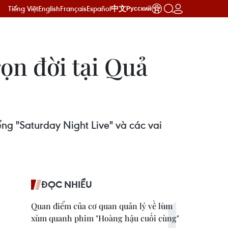
Tiếng Việt
English
Français
Español
中文
Русский
ọn đời tại Quả
ng "Saturday Night Live" và các vai
ĐỌC NHIỀU
Quan điểm của cơ quan quản lý về lùm
xùm quanh phim "Hoàng hậu cuối cùng"