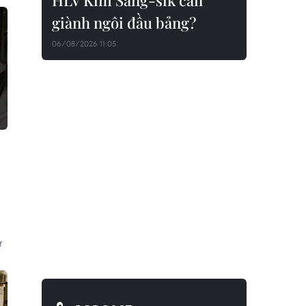
HLV Kim Sang-sik cần
giành ngôi đầu bảng?
06/08/2026 11:05
ự