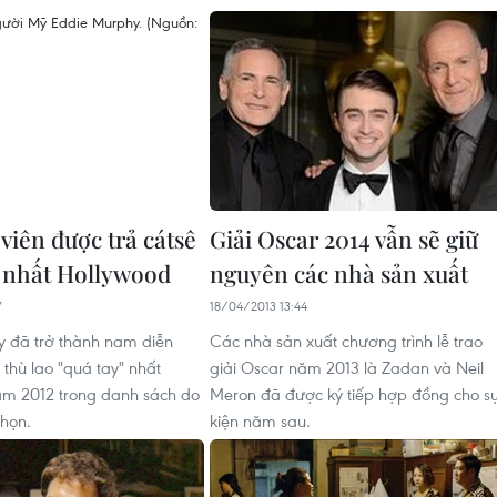
viên được trả cátsê
Giải Oscar 2014 vẫn sẽ giữ
" nhất Hollywood
nguyên các nhà sản xuất
7
18/04/2013 13:44
 đã trở thành nam diễn
Các nhà sản xuất chương trình lễ trao
 thù lao "quá tay" nhất
giải Oscar năm 2013 là Zadan và Neil
ăm 2012 trong danh sách do
Meron đã được ký tiếp hợp đồng cho s
chọn.
kiện năm sau.