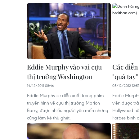
Eddie Murphy vào vai cựu
Các diễn 
thị trưởng Washington
"quá tay
14/12/2011 08:46
05/12/2012 12:5
Eddie Murphy sẽ diễn xuất trong phim
Eddie Murphy
truyền hình về cựu thị trưởng Marion
viên được trả
Barry, được nhiều người yêu mến nhưng
Hollywood n
cũng lắm kẻ thù ghét.
Forbes bình 