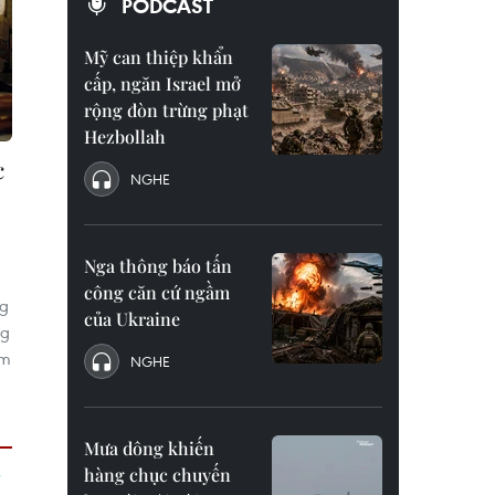
PODCAST
Mỹ can thiệp khẩn
cấp, ngăn Israel mở
rộng đòn trừng phạt
Hezbollah
c
NGHE
Nga thông báo tấn
công căn cứ ngầm
ng
của Ukraine
ng
ẩm
NGHE
Mưa dông khiến
hàng chục chuyến