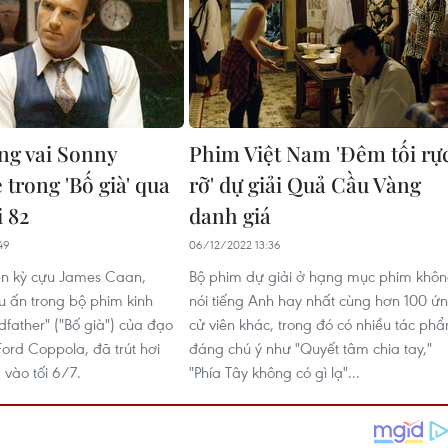
óng vai Sonny
Phim Việt Nam 'Đêm tối rự
trong 'Bố già' qua
rỡ' dự giải Quả Cầu Vàng
i 82
danh giá
49
06/12/2022 13:36
ên kỳ cựu James Caan,
Bộ phim dự giải ở hạng mục phim khô
u ấn trong bộ phim kinh
nói tiếng Anh hay nhất cùng hơn 100 ứ
dfather" ("Bố già") của đạo
cử viên khác, trong đó có nhiều tác ph
Ford Coppola, đã trút hơi
đáng chú ý như "Quyết tâm chia tay,"
 vào tối 6/7.
"Phía Tây không có gì lạ"...