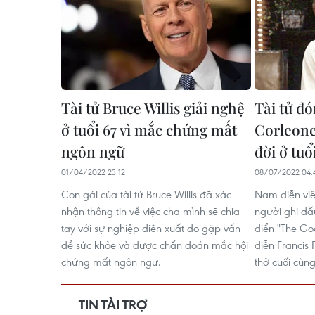
Tài tử Bruce Willis giải nghệ
Tài tử đ
ở tuổi 67 vì mắc chứng mất
Corleone 
ngôn ngữ
đời ở tuổ
01/04/2022 23:12
08/07/2022 04:
Con gái của tài tử Bruce Willis đã xác
Nam diễn vi
nhận thông tin về việc cha mình sẽ chia
người ghi dấ
tay với sự nghiệp diễn xuất do gặp vấn
điển "The Go
đề sức khỏe và được chẩn đoán mắc hội
diễn Francis 
chứng mất ngôn ngữ.
thở cuối cùng