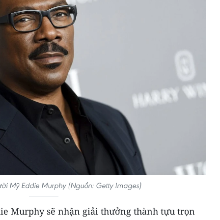
gười Mỹ Eddie Murphy (Nguồn: Getty Images)
ie Murphy sẽ nhận giải thưởng thành tựu trọn