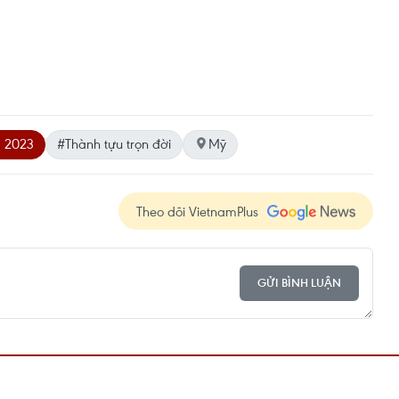
 2023
#Thành tựu trọn đời
Mỹ
Theo dõi VietnamPlus
GỬI BÌNH LUẬN