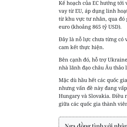
Kế hoạch của EC hướng tới v
vay từ EU, áp dụng linh hoạ
từ khu vực tư nhân, qua đó g
euro (khoảng 865 tỷ USD).
Đây là nỗ lực chưa từng có 
cam kết thực hiện.
Bên cạnh đó, hỗ trợ Ukrain
nhà lãnh đạo châu Âu thảo 
Mặc dù hầu hết các quốc gia 
nhưng vấn đề này đang vấp p
Hungary và Slovakia. Điều n
giữa các quốc gia thành viê
Nga đồng tình với nhậ