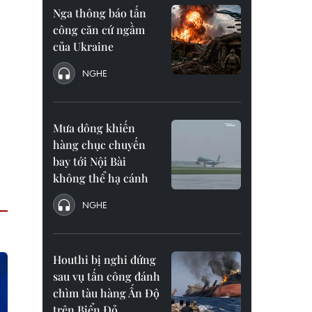
Nga thông báo tấn
công căn cứ ngầm
của Ukraine
NGHE
Mưa dông khiến
hàng chục chuyến
bay tới Nội Bài
không thể hạ cánh
NGHE
Houthi bị nghi đứng
sau vụ tấn công đánh
chìm tàu hàng Ấn Độ
trên Biển Đỏ