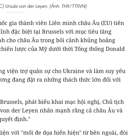
C) Ursula von der Leyen. (Ảnh: THX/TTXVN)
uốc gia thành viên Liên minh châu Âu (EU) tiến
nh đặc biệt tại Brussels với mục tiêu tăng
nh cho châu Âu trong bối cảnh khủng hoảng
chiến lược của Mỹ dưới thời Tổng thống Donald
g viện trợ quân sự cho Ukraine và làm suy yếu
ơng đang đặt ra những thách thức lớn đối với
russels, phát biểu khai mạc hội nghị, Chủ tịch
 von der Leyen nhấn mạnh rằng cả châu Âu và
uyết định."
iện với "mối đe dọa hiển hiện" từ bên ngoài, đòi