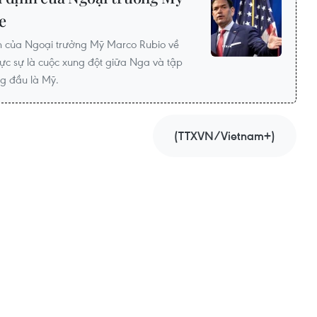
e
nh của Ngoại trưởng Mỹ Marco Rubio về
hực sự là cuộc xung đột giữa Nga và tập
g đầu là Mỹ.
(TTXVN/Vietnam+)