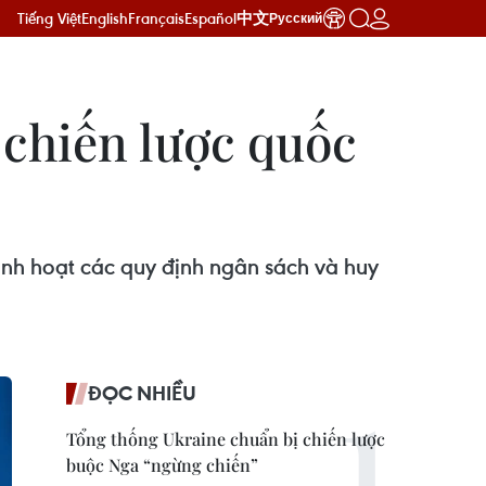
Tiếng Việt
English
Français
Español
中文
Русский
 chiến lược quốc
inh hoạt các quy định ngân sách và huy
ĐỌC NHIỀU
Tổng thống Ukraine chuẩn bị chiến lược
buộc Nga “ngừng chiến”