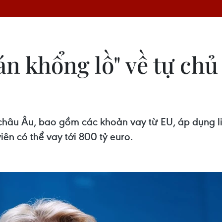
án khổng lồ" về tự chủ
 châu Âu, bao gồm các khoản vay từ EU, áp dụng l
ên có thể vay tới 800 tỷ euro.