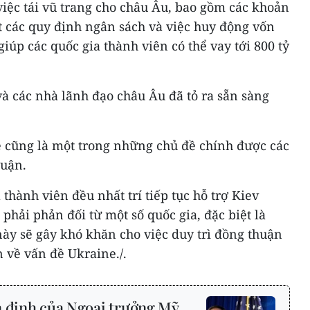
iệc tái vũ trang cho châu Âu, bao gồm các khoản
t các quy định ngân sách và việc huy động vốn
iúp các quốc gia thành viên có thể vay tới 800 tỷ
và các nhà lãnh đạo châu Âu đã tỏ ra sẵn sàng
e cũng là một trong những chủ đề chính được các
luận.
thành viên đều nhất trí tiếp tục hỗ trợ Kiev
hải phản đối từ một số quốc gia, đặc biệt là
ày sẽ gây khó khăn cho việc duy trì đồng thuận
n về vấn đề Ukraine./.
n định của Ngoại trưởng Mỹ