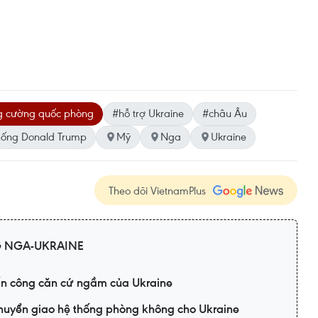
g cường quốc phòng
#hỗ trợ Ukraine
#châu Âu
hống Donald Trump
Mỹ
Nga
Ukraine
Theo dõi VietnamPlus
 NGA-UKRAINE
n công căn cứ ngầm của Ukraine
huyển giao hệ thống phòng không cho Ukraine