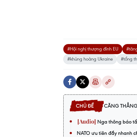
#Hội nghị thượng đỉnh EU
#tăn
#khủng hoảng Ukraine
#tổng t
CĂNG THẲNG
Nga thông báo tấ
NATO ưu tiên đẩy nhanh c