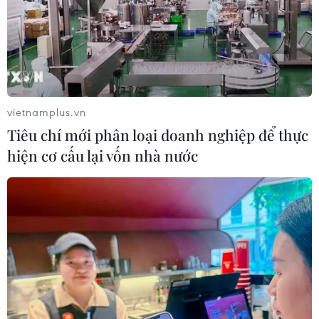
vietnamplus.vn
Tiêu chí mới phân loại doanh nghiệp để thực
hiện cơ cấu lại vốn nhà nước
TIN CÙNG CHUYÊN MỤC
Mưa lớn gây ngập lụt, chia cắt nhiều
khu vực ở Nghệ An
06/08/2026 13:06
Đắk Lắk truy quét, xử lý tình trạng