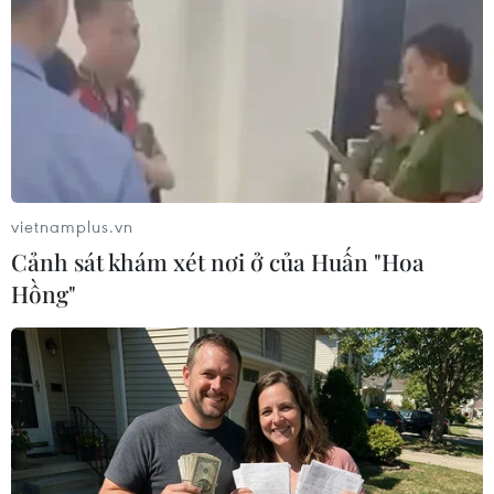
Hợp phần 1 dự án “Điều phối, quản lý chung Dự
án và tổ chức điều tra, đánh giá hiện trạng rác
nhựa biển ở Việt Nam; đề xuất giải pháp kiểm
soát, quản lý” với nguồn kinh phí 160 tỷ đồng,
triển khai từ năm 2020 đến năm 2025.
Dự án “Xây dựng cơ sở dữ liệu tài nguyên và
vietnamplus.vn
môi trường biển và hải đảo quốc gia (giai đoạn
Cảnh sát khám xét nơi ở của Huấn "Hoa
2)” với nguồn kinh phí 400 tỷ đồng, triển khai từ
Hồng"
năm 2020 đến 2030.
Hợp phần 1 “Điều tra, đánh giá và xây dựng quy
định kỹ thuật, định mức kinh tế - kỹ thuật và
quản lý chung Dự án “Điều tra, đánh giá tổng
hợp, xác định khả năng chống chịu, sức tải môi
trường và hệ sinh thái các vùng biển ven bờ