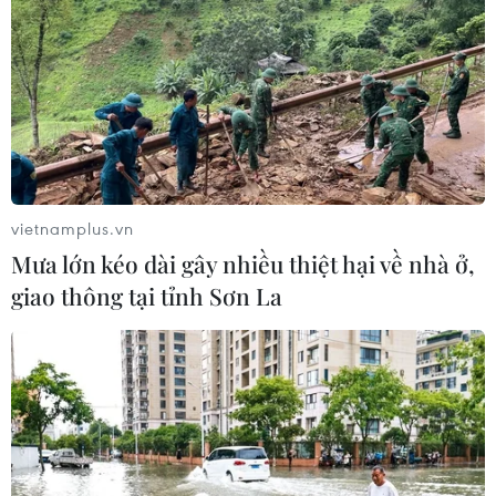
Theo Bộ Tài nguyên và Môi trường, tính đến cuối tháng
8/2020, cả nước mới chỉ có 14/63 tỉnh, thành phố hoàn
thành và gửi hồ sơ báo cáo kết quả kiểm kê lập bản đồ
hiện trạng sử dụng đất năm 2019.
vietnamplus.vn
Mưa lớn kéo dài gây nhiều thiệt hại về nhà ở,
giao thông tại tỉnh Sơn La