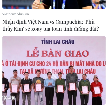
vietnamplus.vn
Nhận định Việt Nam vs Campuchia: 'Phù
thủy Kim' sẽ xoay tua toan tính đường dài?
Giám sát một số vùng biển đảo trọng
điểm bằng công nghệ viễn thám
10/09/2020 14:30
Dự án đã hoàn thành thực hiện các bình đồ ảnh tỷ lệ
1:5.000 và bình đồ ảnh viễn thám tỷ lệ 1:25.000 tại các
vùng biển, đảo trọng điểm xa bờ của Việt Nam.