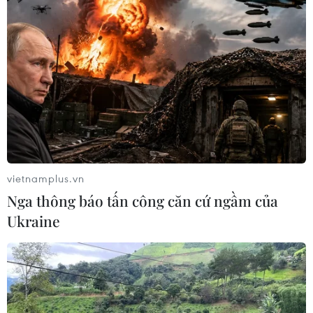
vietnamplus.vn
Nga thông báo tấn công căn cứ ngầm của
Ukraine
Bộ TN-MT đề nghị Chủ tịch các tỉnh,
thành phố đôn đốc kiểm kê đất đai
03/09/2020 01:34