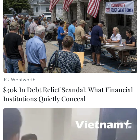
Bạch Long Vĩ góc nhìn từ trên cao. (Ảnh: An Đăng/TTXVN)
JG Wentworth
$30k In Debt Relief Scandal: What Financial
Dự án “Tăng cường công tác điều tra cơ bản,
Institutions Quietly Conceal
quan trắc tài nguyên, môi trường biển thông
qua lắp đặt các thiết bị điều tra, quan trắc tài
nguyên, môi trường biển vào tàu du lịch khu
vực biển Vịnh Hạ Long” với nguồn kinh phí 30
tỷ đồng, triển khai từ năm 2020 đến năm 2021.