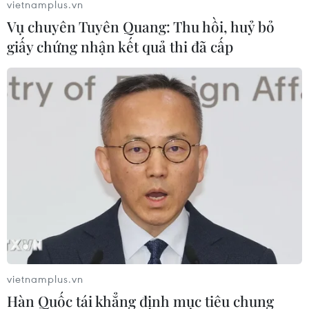
vietnamplus.vn
phối hợp với các đơn vị trực thuộc và các Bộ,
Vụ chuyên Tuyên Quang: Thu hồi, huỷ bỏ
ngành, địa phương có liên quan thực hiện từ
giấy chứng nhận kết quả thi đã cấp
năm 2021 đến năm 2025./.
(Vietnam+)
vietnamplus.vn
Hàn Quốc tái khẳng định mục tiêu chung