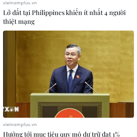
vietnamplus.vn
Lở đất tại Philippines khiến ít nhất 4 người
thiệt mạng
Mưa dông khiến hàng chục
chuyến bay tới Nội Bài không thể hạ
cánh
06/08/2026 04:37
Cảnh báo lũ quét, sạt lở đất ở 8 tỉnh
khu vực Bắc Bộ và Thanh Hóa
06/08/2026 03:47
Mưa lớn kéo dài gây thiệt hại khoảng
15 tỷ đồng tại Tuyên Quang
vietnamplus.vn
06/08/2026 03:03
Hướng tới mục tiêu quy mô dự trữ đạt 1%