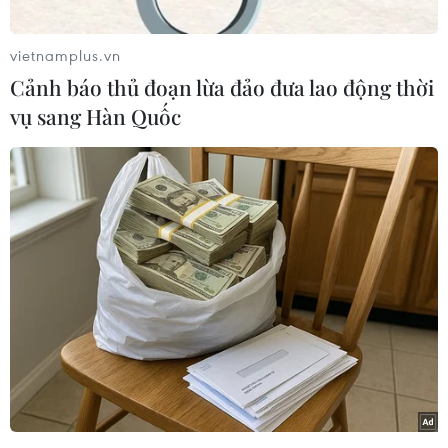
bản tài nguyên, môi trường biển và hải đảo đến
năm 2030. Trong đó, có 16 dự án trọng điểm do
vietnamplus.vn
Bộ này chủ trì thực hiện bằng nguồn kinh phí
Cảnh báo thủ đoạn lừa đảo đưa lao động thời
sự nghiệp kinh tế lên tới gần 2.500 tỷ đồng.
vụ sang Hàn Quốc
Các dự án sẽ được triển khai theo từng giai
đoạn, bắt đầu từ năm 2020 đến năm 2030.
Trong đó, dự án có nguồn kinh phí lớn nhất lên
tới 500 tỷ đồng là “Thành lập, hệ thống hóa bản
đồ địa hình đáy biển tỷ lệ lớn 1:10.000, tỷ lệ
trung bình 1:50.000 và tỷ lệ nhỏ 1:250.000,
1:500.000 trên toàn vùng biển Việt Nam phục vụ
chiến lược phát triển bền vững kinh tế biển đến
năm 2030, tầm nhìn đến năm 2045.”
Dự án này do Tổng cục Biển và Hải đảo Việt
Nam chủ trì phối hợp với các đơn vị trực thuộc