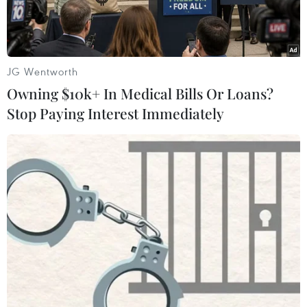
phương thực hiện 16 dự án trọng điểm điều tra cơ
bản tài nguyên, môi trường biển và hải đảo.
JG Wentworth
Owning $10k+ In Medical Bills Or Loans?
Stop Paying Interest Immediately
Quần đảo Cát bà góc nhìn từ trên cao. (Ảnh: TTXVN)
Bộ trưởng Bộ Tài nguyên và Môi trường Trần
Hồng Hà vừa ký Quyết định ban hành Kế hoạch
triển khai Chương trình trọng điểm điều tra cơ