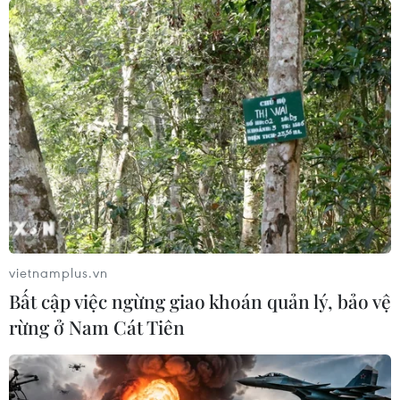
Sẽ xây dựng Trung tâm quốc tế về rác thải
nhựa đại dương tại Việt Nam
vietnamplus.vn
26/08/2020 01:33
Bất cập việc ngừng giao khoán quản lý, bảo vệ
Trung tâm quốc tế về rác thải nhựa đại dương tại Việt
rừng ở Nam Cát Tiên
Nam sẽ được coi là một diễn đàn khu vực để cùng chia
sẻ kiến thức và thông tin liên quan đến rác thải nhựa và
ô nhiễm rác thải nhựa...