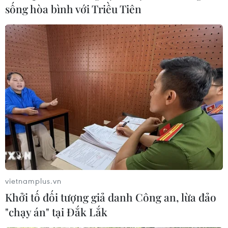
sống hòa bình với Triều Tiên
#Chương trình trọng điểm
#Điều tra cơ bản tài nguyên
#Môi trường biển và hải đảo
#Kinh phí sự nghiệp kinh tế
#Dự báo xâm thực bờ biển
TP. Hà Nội
Theo dõi VietnamPlus
vietnamplus.vn
TIN LIÊN QUAN
Khởi tố đối tượng giả danh Công an, lừa đảo
"chạy án" tại Đắk Lắk