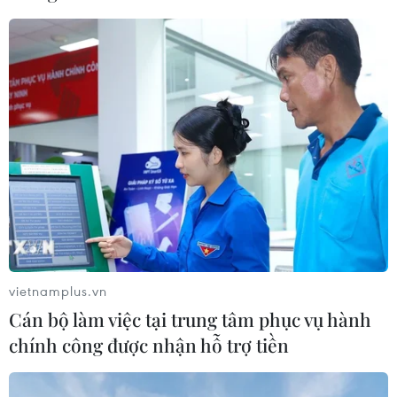
05/08/2026 01:04
Dầu thô chạm đáy ba tuần khi căng
thẳng tại eo biển Hormuz hạ nhiệt
05/08/2026 00:53
Mexico đứng thứ hai thế giới về xuất
khẩu sản phẩm phục vụ AI
05/08/2026 00:11
vietnamplus.vn
Cán bộ làm việc tại trung tâm phục vụ hành
Xem thêm
chính công được nhận hỗ trợ tiền