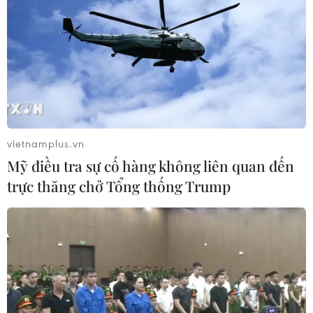
lên 64,90 USD/thùng; còn giá dầu
thô ngọt nhẹ Mỹ (WTI) tăng 95 xu
(1,56%) lên 61,84 USD/thùng.
(TTXVN/Vietnam+)
vietnamplus.vn
Mỹ điều tra sự cố hàng không liên quan đến
trực thăng chở Tổng thống Trump