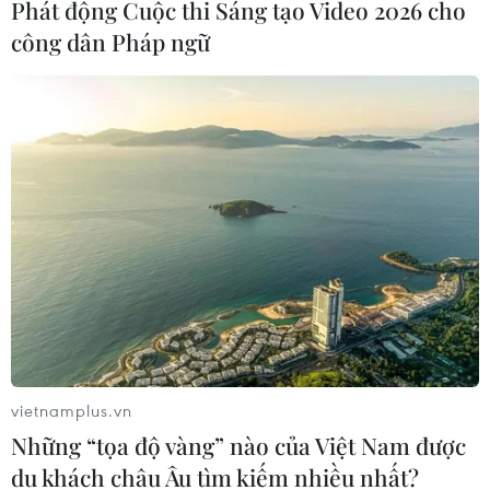
Phát động Cuộc thi Sáng tạo Video 2026 cho
công dân Pháp ngữ
OPEC+ dự kiến tiếp tục “mở van” dầu bất
vietnamplus.vn
chấp giá giao dịch ở mức thấp
Những “tọa độ vàng” nào của Việt Nam được
26/05/2025 11:04
du khách châu Âu tìm kiếm nhiều nhất?