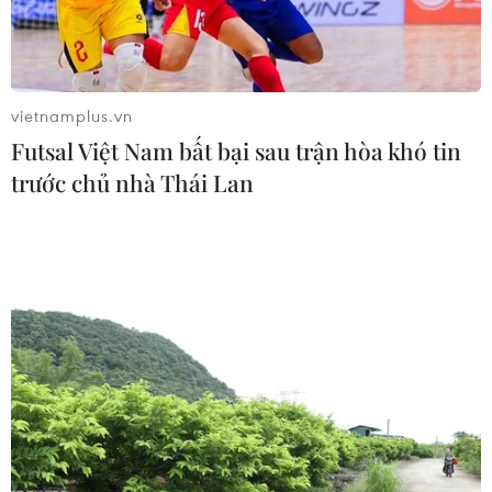
eo biển Hormuz hạ nhiệt
Thế giới mất hơn 2,6 tỷ thùng dầu kể từ khi
xung đột Mỹ-Iran bùng phát
vietnamplus.vn
Xuất khẩu dầu thô của Mỹ xuống mức thấp
Futsal Việt Nam bất bại sau trận hòa khó tin
nhất 8 tháng
trước chủ nhà Thái Lan
Giá dầu thô lao dốc gần 5% do kỳ vọng về đàm
phán hòa bình Trung Đông
TIN LIÊN QUAN