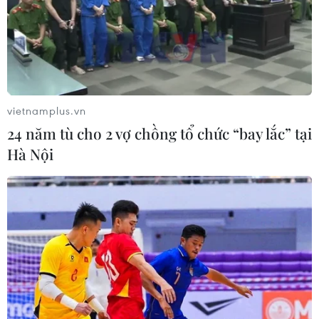
#giá dầu thế giới
#giá dầu Brent
#giá dầu WTI
#gián đoạn nguồn cung dầu
#OPEC+ tăng sản lượng
TP. Hà Nội
vietnamplus.vn
24 năm tù cho 2 vợ chồng tổ chức “bay lắc” tại
Hà Nội
Theo dõi VietnamPlus
Giá dầu
Giá dầu thô biến động nhẹ khi triển vọng đàm
phán Trung Đông vẫn khó đoán
Dầu thô chạm đáy ba tuần khi căng thẳng tại