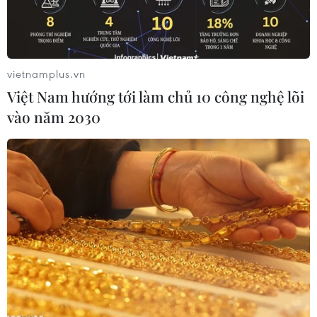
vietnamplus.vn
Việt Nam hướng tới làm chủ 10 công nghệ lõi
vào năm 2030
Kho dự trữ dầu quốc gia Shibushi ở quận Kagoshima, Tây Nam
Nhật Bản. (Ảnh: Kyodo/TTXVN)
Giá dầu thế giới tăng gần 3% trong phiên giao
dịch ngày 2/6 do lo ngại gián đoạn nguồn cung,
giữa bối cảnh Tổ chức các Nước Xuất khẩu Dầu
mỏ (OPEC) và các đồng minh, còn gọi là OPEC+,