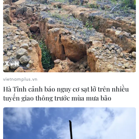
cùng ở mức 410.000 thùng/ngày vào tháng
8/2025, giữa bối cảnh các yếu tố cơ bản về thị
trường dầu vẫn khá eo hẹp, dữ liệu kinh tế toàn
cầu khả quan và nhu cầu dầu thường có xu
hướng tăng theo mùa vào mùa Hè.
Các chuyên gia của Morgan Stanley cũng cho
biết, họ kỳ vọng OPEC+ sẽ tiếp tục tăng 411.000
thùng/ngày mỗi tháng cho tới khi đạt tổng mức
tăng 2,2 triệu thùng/ngày vào tháng 10/2025./.
vietnamplus.vn
Hà Tĩnh cảnh báo nguy cơ sạt lở trên nhiều
Giá dầu thế giới tăng hơn
tuyến giao thông trước mùa mưa bão
1% sau cuộc họp của
OPEC+
Chốt phiên giao dịch ngày 28/5,
giá dầu Brent tăng 81 xu (1,26%)