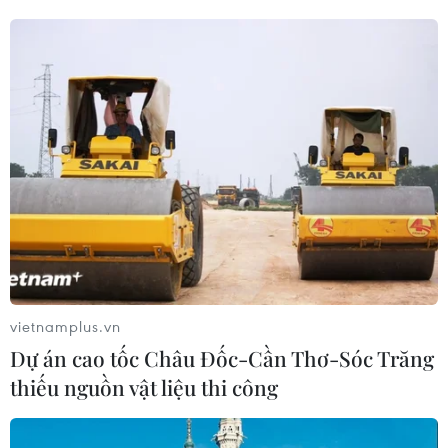
Các nhà phân tích dự kiến "V8" sẽ tăng sản lượng thêm
411.000 thùng/ngày trong tháng Bảy tới - mức tương tự
như tháng Năm và tháng Sáu, trong khi kế hoạch ban
đầu chỉ kêu gọi tăng 137.000 thùng.
vietnamplus.vn
Dự án cao tốc Châu Đốc-Cần Thơ-Sóc Trăng
thiếu nguồn vật liệu thi công