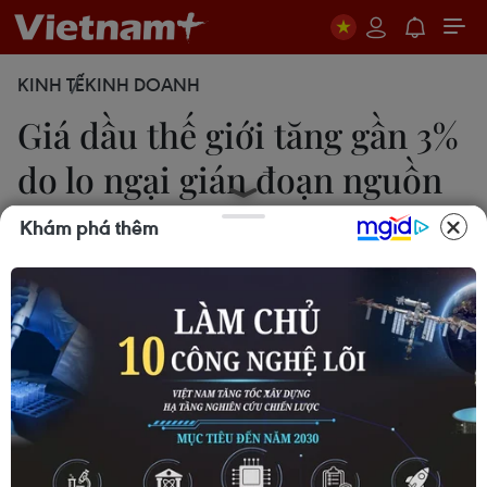
KINH TẾ
KINH DOANH
Giá dầu thế giới tăng gần 3%
do lo ngại gián đoạn nguồn
cung
Khám phá thêm
03/06/2025 01:39
Kết thúc phiên giao dịch ngày 2/6, tại London, giá
dầu Brent tăng 1,85 USD/thùng (tương đương
2,95%) lên 64,63 USD/thùng, giá dầu thô ngọt
nhẹ (WTI) của Mỹ tăng 1,73 USD (2,85%), lên
62,52 USD/thùng.