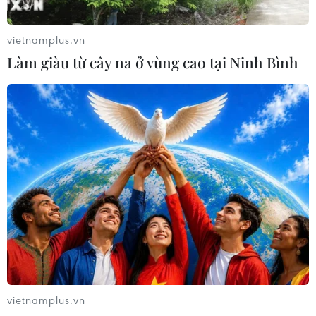
vietnamplus.vn
Làm giàu từ cây na ở vùng cao tại Ninh Bình
Giá dầu thế giới "về bờ" khi lo ngại đàm
phán hạt nhân Mỹ-Iran gia tăng
24/05/2025 11:57
Chốt phiên giao dịch ngày 23/5, giá dầu Brent tăng 34
xu Mỹ, tương đương 0,54%, lên 64,78 USD/thùng, trong
khi giá dầu WTI của Mỹ tăng 33 xu lên 61,53
vietnamplus.vn
USD/thùng.