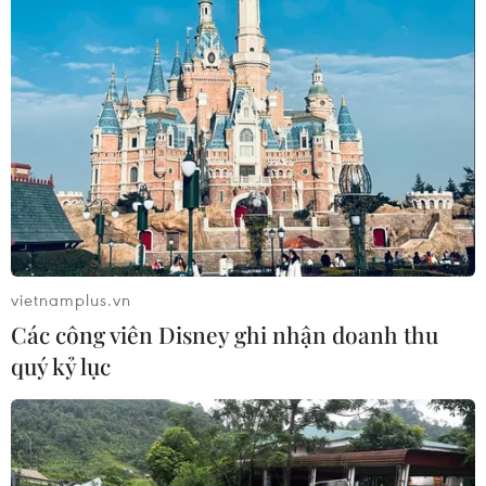
OPEC+ rục rịch tăng sản lượng trong
tháng Bảy, giá dầu thế giới đi xuống
23/05/2025 00:27
Theo Bloomberg, việc tăng sản lượng thêm 411.000
thùng/ngày trong tháng Bảy là một trong những lựa
chọn đang được thảo luận, dù chưa có thỏa thuận cuối
cùng.
vietnamplus.vn
Các công viên Disney ghi nhận doanh thu
quý kỷ lục