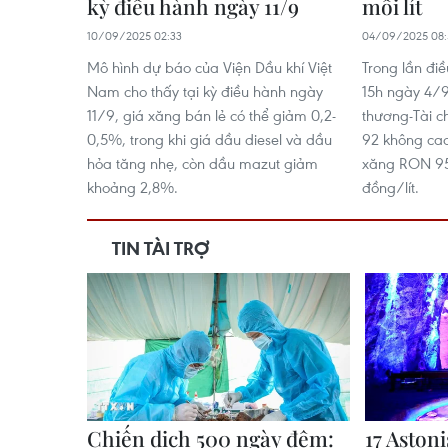
kỳ điều hành ngày 11/9
mỗi lít
10/09/2025 02:33
04/09/2025 08:
Mô hình dự báo của Viện Dầu khí Việt
Trong lần điề
Nam cho thấy tại kỳ điều hành ngày
15h ngày 4/
11/9, giá xăng bán lẻ có thể giảm 0,2-
thương-Tài c
0,5%, trong khi giá dầu diesel và dầu
92 không cao
hỏa tăng nhẹ, còn dầu mazut giảm
xăng RON 95-
khoảng 2,8%.
đồng/lít.