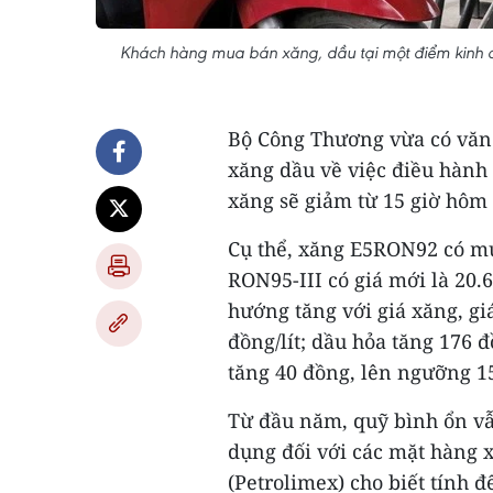
Khách hàng mua bán xăng, dầu tại một điểm kinh do
Bộ Công Thương vừa có văn
xăng dầu về việc điều hành 
xăng sẽ giảm từ 15 giờ hôm 
Cụ thể, xăng E5RON92 có mức
RON95-III có giá mới là 20.6
hướng tăng với giá xăng, gi
đồng/lít; dầu hỏa tăng 176 đ
tăng 40 đồng, lên ngưỡng 1
Từ đầu năm, quỹ bình ổn vẫ
dụng đối với các mặt hàng 
(Petrolimex) cho biết tính đ