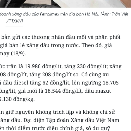
anh xăng dầu của Petrolimex trên địa bàn Hà Nội. (Ảnh: Trần Việt
/TTXVN)
 bản gửi các thương nhân đầu mối và phân phối
giá bán lẻ xăng dầu trong nước. Theo đó, giá
nay (18/9).
 trần là 19.986 đồng/lít, tăng 230 đồng/lít; xăng
08 đồng/lít, tăng 208 đồng/lít so. Có cùng xu
á dầu diesel tăng 62 đồng/lít, lên ngưỡng 18.705
ồng/lít, giá mới là 18.544 đồng/lít, dầu mazut
5.130 đồng/kg.
n giữ nguyên không trích lập và không chi sử
xăng dầu. Đại diện Tập đoàn Xăng dầu Việt Nam
ến thời điểm trước điều chỉnh giá, số dư quỹ