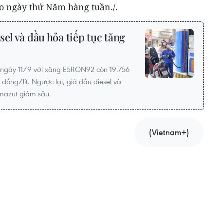
o ngày thứ Năm hàng tuần./.
el và dầu hỏa tiếp tục tăng
 ngày 11/9 với xăng E5RON92 còn 19.756
đồng/lít. Ngược lại, giá dầu diesel và
 mazut giảm sâu.
(Vietnam+)