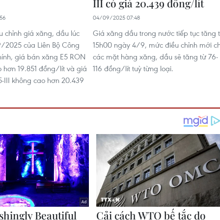
III có giá 20.439 đồng/lít
56
04/09/2025 07:48
u chỉnh giá xăng, dầu lúc
Giá xăng dầu trong nước tiếp tục tăng 
9/2025 của Liên Bộ Công
15h00 ngày 4/9, mức điều chỉnh mới c
hính, giá bán xăng E5 RON
các mặt hàng xăng, dầu sẽ tăng từ 76-
 hơn 19.851 đồng/lít và giá
116 đồng/lít tuỳ từng loại.
III không cao hơn 20.439