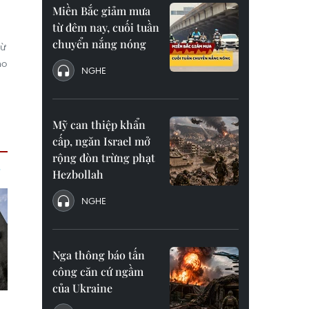
Miền Bắc giảm mưa
từ đêm nay, cuối tuần
chuyển nắng nóng
từ
ho
NGHE
Mỹ can thiệp khẩn
cấp, ngăn Israel mở
rộng đòn trừng phạt
Hezbollah
NGHE
Nga thông báo tấn
công căn cứ ngầm
của Ukraine