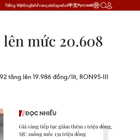
Tiếng Việt
English
Français
Español
中文
Русский
I lên mức 20.608
92 tăng lên 19.986 đồng/lít, RON95-III
ĐỌC NHIỀU
Giá vàng tiếp tục giảm thêm 1 triệu đồng,
SJC xuống mốc 139 triệu đồng