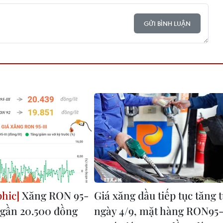
GỬI BÌNH LUẬN
Xăng RON 95-
Giá xăng dầu tiếp tục tăng 
á gần 20.500 đồng
ngày 4/9, mặt hàng RON95