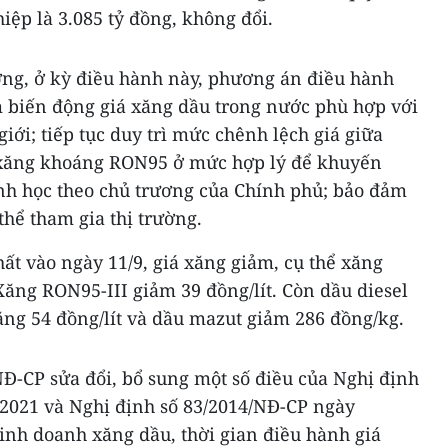
iệp là 3.085 tỷ đồng, không đổi.
ng, ở kỳ điều hành này, phương án điều hành
 biến động giá xăng dầu trong nước phù hợp với
iới; tiếp tục duy trì mức chênh lệch giá giữa
xăng khoáng RON95 ở mức hợp lý để khuyến
inh học theo chủ trương của Chính phủ; bảo đảm
 thể tham gia thị trường.
ất vào ngày 11/9, giá xăng giảm, cụ thể xăng
ăng RON95-III giảm 39 đồng/lít. Còn dầu diesel
tăng 54 đồng/lít và dầu mazut giảm 286 đồng/kg.
Đ-CP sửa đổi, bổ sung một số điều của Nghị định
/2021 và Nghị định số 83/2014/NĐ-CP ngày
inh doanh xăng dầu, thời gian điều hành giá