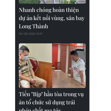
Nhanh chóng hoàn thiện
dự án kết nối vùng, sân bay
Long Thành
06/08/2026 15:07
Tiến "Bịp" hầu tòa trong vụ
án tổ chức sử dụng trái
phép chất ma túy