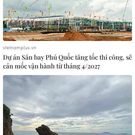
Nghị quyết 57
07/08/2026 04:08
Bỉ tìm ra hướng đi mới trong điều trị
ung thư gan di căn
07/08/2026 04:05
vietnamplus.vn
Dự án Sân bay Phú Quốc tăng tốc thi công, sẽ
cán mốc vận hành từ tháng 4/2027
Chưa có bằng chứng truyền máu trẻ
giúp chống lão hóa
06/08/2026 23:16
Nước thải từ máy bay có thể giúp
phát hiện sớm nguy cơ đại dịch
06/08/2026 22:30