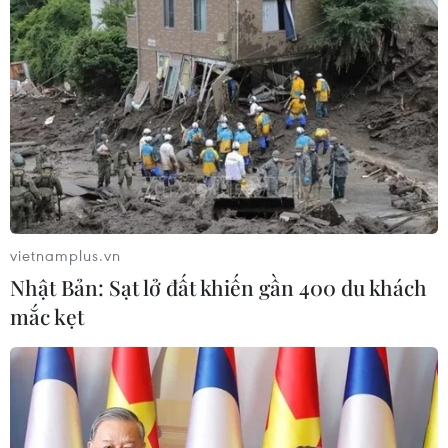
về hội chứng "Long COVID"
24/09/2021 09:35
Công nghệ chụp 4 chiều sử dụng thuật toán và mô hình
toán học để chuyển đổi ảnh chụp X-quang thành dữ liệu
để có thể phân tích và đánh giá, rất hữu dụng đối với
bệnh nhân mắc hội chứng COVID kéo dài.
vietnamplus.vn
Nhật Bản: Sạt lở đất khiến gần 400 du khách
mắc kẹt