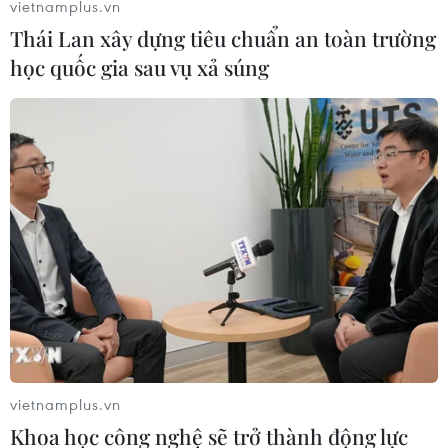
vietnamplus.vn
Thái Lan xây dựng tiêu chuẩn an toàn trường
học quốc gia sau vụ xả súng
Trẻ em mắc COVID thường có triệu
chứng nhẹ, nhưng vẫn cần tiêm vaccine
18/09/2021 00:00
Trẻ em không có bệnh lí nền ít có khả năng bệnh trở
nặng khi mắc COVID-19. Tuy nhiên, việc tiêm chủng
vaccine ngừa COVID-19 cho nhóm tuổi thanh thiếu niên
vietnamplus.vn
vẫn có ý nghĩa rất quan trọng.
Khoa học công nghệ sẽ trở thành động lực