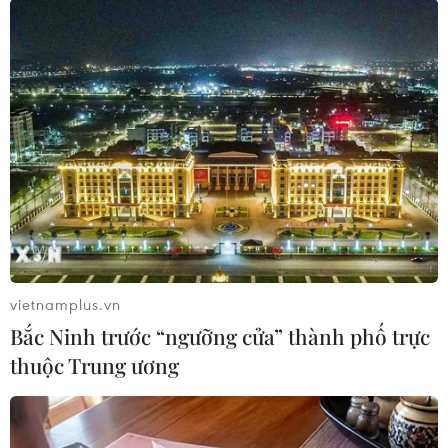
trong đó 632 người không biểu hiện triệu
chứng. Hầu hết đều mắc biến thể Delta.
Kết quả cho thấy không có sự khác biệt đáng kể
về tải lượng virus trung bình giữa người đã
tiêm chủng và chưa tiêm chủng, có hoặc không
triệu chứng, hay khác biệt về nhóm tuổi, giới
tính, hoặc loại vaccine ngừa COVID-19./.
(TTXVN/Vietnam+)
vietnamplus.vn
Bắc Ninh trước “ngưỡng cửa” thành phố trực
thuộc Trung ương