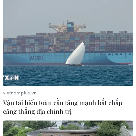
McConway - Giáo sư danh dự Đại học Mở (Anh), cho
rằng dù có thể thấp hơn ước tính trước đó, song tỷ lệ ghi
nhận "COVID kéo dài” vẫn thực sự là vấn đề lớn.
vietnamplus.vn
Vận tải biển toàn cầu tăng mạnh bất chấp
căng thẳng địa chính trị
Công nghệ chụp 4 chiều giúp hiểu rõ hơn