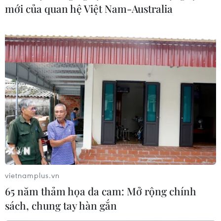
mới của quan hệ Việt Nam-Australia
Dịch COVID-19: Nghiên cứu mới về tình
vietnamplus.vn
trạng “COVID kéo dài” ở Anh
65 năm thảm họa da cam: Mở rộng chính
17/09/2021 22:38
sách, chung tay hàn gắn
Đánh giá về nghiên cứu mới của ONS, Kevin