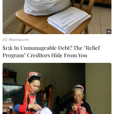
01/09/2021 15:19
Kết quả của các nhà nghiên cứu Anh cho biết cứ 7 trẻ
em lại có 1 em biểu hiện những triệu chứng liên quan
đến COVID-19 nhiều tháng sau khi có kết quả xét
nghiệm dương tính.
JG Wentworth
$15k In Unmanageable Debt? The "Relief
Program" Creditors Hide From You