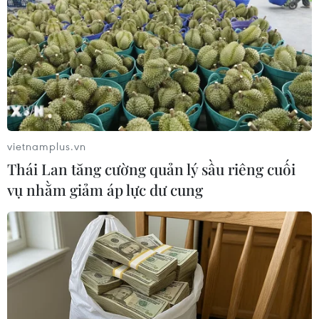
TIN LIÊN QUAN
vietnamplus.vn
Thái Lan tăng cường quản lý sầu riêng cuối
vụ nhằm giảm áp lực dư cung
Anh nghiên cứu về tác động “Long
COVID-19” với trẻ vị thành niên