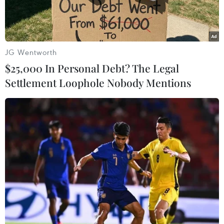
JG Wentworth
$25,000 In Personal Debt? The Legal
Settlement Loophole Nobody Mentions
Nhân viên y tế điều trị cho bệnh nhân COVID-19 tại một bệnh
viện ở Bergamo, Italy ngày 12/3/2021. (Ảnh: AFP/TTXVN)
Các nhà nghiên cứu Italy mới đây cho biết
chứng trầm cảm kéo dài ở những người từng
mắc COVID-19 nhiều khả năng có thể điều trị