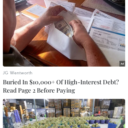
#Dịch COVID-19
#Trầm cảm sau COVID-19
#Biến thể Delta
#Long COVID
#Thuốc chống trầm cảm
JG Wentworth
Buried In $10,000+ Of High-Interest Debt?
Read Page 2 Before Paying
Theo dõi VietnamPlus