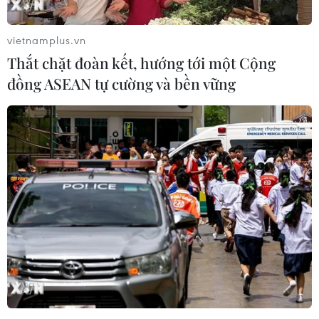
vietnamplus.vn
Thắt chặt đoàn kết, hướng tới một Cộng
đồng ASEAN tự cường và bền vững
"Long COVID" ở trẻ em và thanh thiếu
niên không kéo dài quá 12 tuần
17/09/2021 09:55
Trong các nghiên cứu được đánh giá, 5 triệu chứng
thường gặp nhất ở trẻ nhỏ và thanh thiếu niên mắc hội
chứng "long COVID" là đau đầu, mệt mỏi, rối loạn giấc
ngủ, đau bụng và mất tập trung.