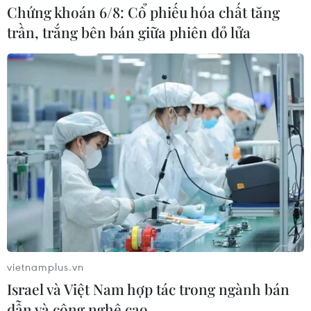
Chứng khoán 6/8: Cổ phiếu hóa chất tăng
trần, trắng bên bán giữa phiên đỏ lửa
Google bắt đầu dừng hoạt động dự án
mạng xã hội thất bại Google+
03/04/2019 06:45
Google đã chính thức bắt đầu quá trình đóng cửa và
xóa tất cả các tài khoản của người dùng trên nền tảng
mạng xã hội Google+, chấm dứt nỗ lực cạnh tranh trực
tiếp với các đối thủ như Facebook.
vietnamplus.vn
Israel và Việt Nam hợp tác trong ngành bán
dẫn và công nghệ cao