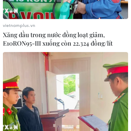
vietnamplus.vn
TIN CÙNG CHUYÊN MỤC
Xăng dầu trong nước đồng loạt giảm,
E10RON95-III xuống còn 22.324 đồng/lít
Trung Quốc vận hành giàn phát điện
gió nổi đầu tiên chịu được bão cấp 17
06/08/2026 11:20
Cao điểm "100 ngày chuyển đổi số":
Chuyển động từ cơ sở
06/08/2026 09:48
Israel và Việt Nam hợp tác trong