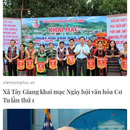
#Google
#Ghana
#Trí tuệ nhân tạo
#Lục địa đen
#Ứng dụng công nghệ
Ghana
Theo dõi VietnamPlus
vietnamplus.vn
Xã Tây Giang khai mạc Ngày hội văn hóa Cơ
TIN LIÊN QUAN
Tu lần thứ 1