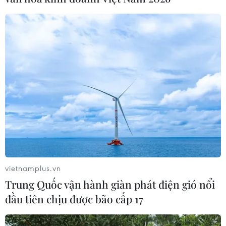
khắp thế giới, trong đó có Tokyo (Nhật Bản),
Zurich (Thụy Sĩ), New York (Mỹ) và Paris
(Pháp)./.
(TTXVN/Vietnam+)
vietnamplus.vn
Trung Quốc vận hành giàn phát điện gió nổi
đầu tiên chịu được bão cấp 17