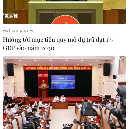
giải quyết các thách thức trong đó có kinh tế, chính
trị và môi trường.
vietnamplus.vn
Hướng tới mục tiêu quy mô dự trữ đạt 1%
GDP vào năm 2030
Google mở trung tâm nghiên cứu AI tại Ghana. (Nguồn:
NaijaLi)
Tập đoàn công nghệ Google của Mỹ vừa mở