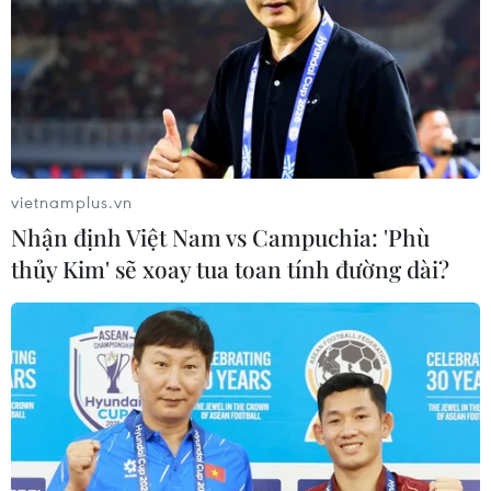
vietnamplus.vn
Nhận định Việt Nam vs Campuchia: 'Phù
thủy Kim' sẽ xoay tua toan tính đường dài?
Google sẽ giúp Cuba cải thiện tốc độ truy
cập mạng Internet
27/03/2019 05:46
Theo Reuters, Google sắp công bố một bản ghi nhớ với
công ty độc quyền viễn thông Cuba, ETECSA nhằm giúp