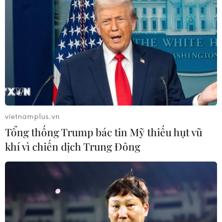
Google Maps bắt đầu cho phép người
vietnamplus.vn
dùng tạo các sự kiện công cộng
Tổng thống Trump bác tin Mỹ thiếu hụt vũ
25/03/2019 22:51
khí vì chiến dịch Trung Đông
Với tính năng mới này, người dùng có thể đặt tên, địa
điểm, ngày, giờ của sự kiện và gán các thẻ và hình ảnh
khác để mô tả những gì diễn ra trên ứng dụng Google
Maps.