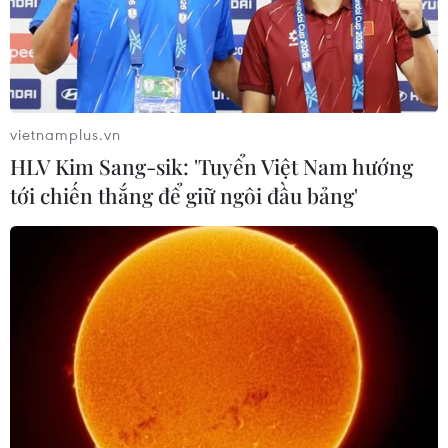
nước này cải thiện kết nối Internet.
vietnamplus.vn
HLV Kim Sang-sik: 'Tuyển Việt Nam hướng
tới chiến thắng để giữ ngôi đầu bảng'
Ông Trump: CEO Google cam kết hợp tác
mạnh mẽ với Chính phủ Mỹ