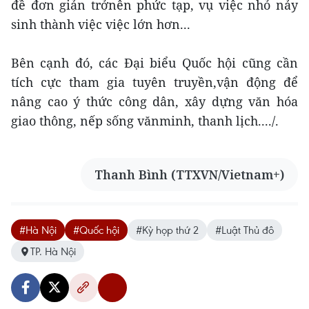
đề đơn giản trởnên phức tạp, vụ việc nhỏ nảy
sinh thành việc việc lớn hơn...
Bên cạnh đó, các Đại biểu Quốc hội cũng cần
tích cực tham gia tuyên truyền,vận động để
nâng cao ý thức công dân, xây dựng văn hóa
giao thông, nếp sống vănminh, thanh lịch..../.
Thanh Bình (TTXVN/Vietnam+)
#Hà Nội
#Quốc hội
#Kỳ họp thứ 2
#Luật Thủ đô
TP. Hà Nội