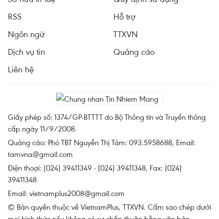
RSS
Hỗ trợ
Ngôn ngữ
TTXVN
Dịch vụ tin
Quảng cáo
Liên hệ
Giấy phép số: 1374/GP-BTTTT do Bộ Thông tin và Truyền thông
cấp ngày 11/9/2008.
Quảng cáo: Phó TBT Nguyễn Thị Tám: 093.5958688, Email:
tamvna@gmail.com
Điện thoại: (024) 39411349 - (024) 39411348, Fax: (024)
39411348
Email:
vietnamplus2008@gmail.com
© Bản quyền thuộc về VietnamPlus, TTXVN. Cấm sao chép dưới
mọi hình thức nếu không có sự chấp thuận bằng văn bản.