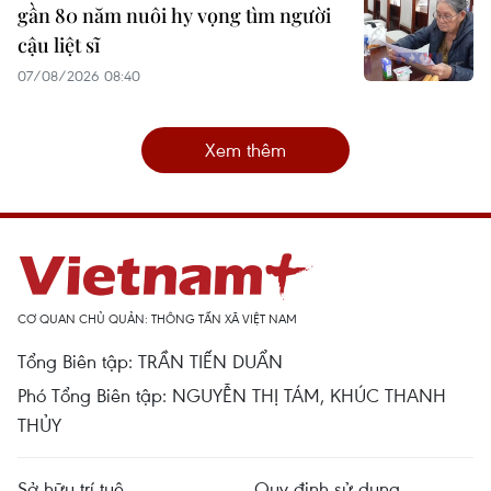
gần 80 năm nuôi hy vọng tìm người
cậu liệt sĩ
07/08/2026 08:40
Xem thêm
CƠ QUAN CHỦ QUẢN: THÔNG TẤN XÃ VIỆT NAM
Tổng Biên tập: TRẦN TIẾN DUẨN
Phó Tổng Biên tập: NGUYỄN THỊ TÁM, KHÚC THANH
THỦY
Sở hữu trí tuệ
Quy định sử dụng