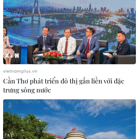
Cần Thơ xem xét đề xuất xây dựng Tổ
hợp Giáo dục-Đào tạo 636 tỷ đồng
06/08/2026 13:24
Xem thêm
vietnamplus.vn
Cần Thơ phát triển đô thị gắn liền với đặc
trưng sông nước
CƠ QUAN CHỦ QUẢN: THÔNG TẤN XÃ VIỆT NAM
Tổng Biên tập: TRẦN TIẾN DUẨN
Phó Tổng Biên tập: NGUYỄN THỊ TÁM, KHÚC THANH
THỦY