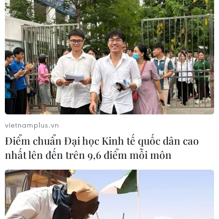
vietnamplus.vn
Điểm chuẩn Đại học Kinh tế quốc dân cao
Ghi nhận 2.461 ca mắc mới COVID-19
nhất lên đến trên 9,6 điểm mỗi môn
trong 24 giờ qua
20/04/2023 11:35
Bản tin phòng chống dịch COVID-19 ngày 20/4/2023
của Bộ Y tế cho biết, có 2.461 ca mắc mới COVID-19,