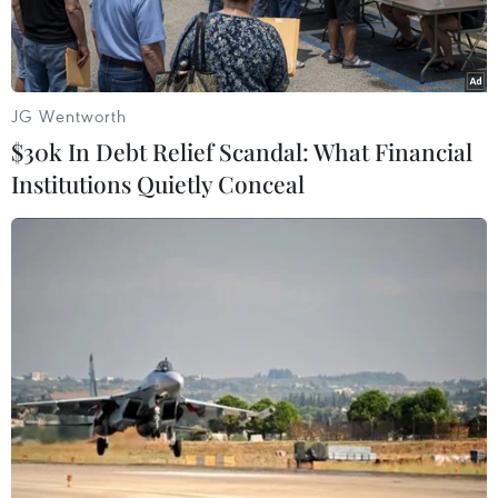
JG Wentworth
$30k In Debt Relief Scandal: What Financial
Institutions Quietly Conceal
(Ảnh: Thanh Tùng/TTXVN)
Ngày 20/4, Sở Giáo dục và Đào tạo Hà Nội có
công văn số 1269/SGDĐT-CTTT-KHCN gửi Phòng