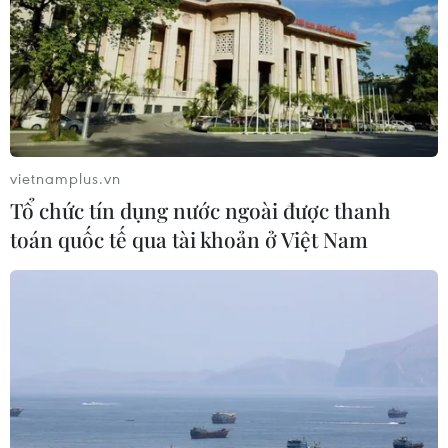
Sở hữu trí tuệ
Quy định sử dụng
RSS
Hỗ trợ
Ngôn ngữ
TTXVN
Dịch vụ tin
Quảng cáo
vietnamplus.vn
Liên hệ
Tổ chức tín dụng nước ngoài được thanh
toán quốc tế qua tài khoản ở Việt Nam
Giấy phép số: 1374/GP-BTTTT do Bộ Thông tin và Truyền thông
cấp ngày 11/9/2008.
Quảng cáo: Phó TBT Nguyễn Thị Tám: 093.5958688, Email:
tamvna@gmail.com
Điện thoại: (024) 39411349 - (024) 39411348, Fax: (024)
39411348
Email:
vietnamplus2008@gmail.com