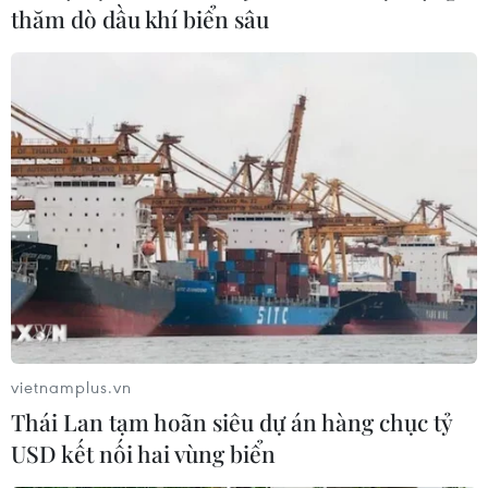
thăm dò dầu khí biển sâu
Ngày 19/4 ghi nhận 2.159 ca mắc mới
COVID-19 và 111 ca thở ôxy
19/04/2023 11:03
Bản tin phòng chống dịch COVID-19 của Bộ Y tế, ngày
19/4 cho biết có 2.159 ca mắc mới, tiếp tục đà tăng của
các ngày trước đó, có 111 ca thở ôxy, không có ca tử
vong và 209 ca được công bố khỏi bệnh.
vietnamplus.vn
Thái Lan tạm hoãn siêu dự án hàng chục tỷ
USD kết nối hai vùng biển