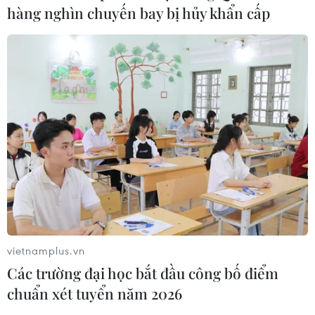
hàng nghìn chuyến bay bị hủy khẩn cấp
TIN CÙNG CHUYÊN MỤC
Năm học 2026-2027: Không dạy
trước lớp 1, đẩy mạnh STEM, AI và
vietnamplus.vn
tiếng Anh
Các trường đại học bắt đầu công bố điểm
09/08/2026 14:49
chuẩn xét tuyển năm 2026