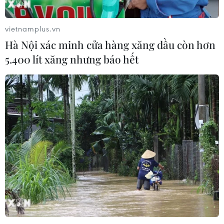
vietnamplus.vn
Hà Nội xác minh cửa hàng xăng dầu còn hơn
5.400 lít xăng nhưng báo hết