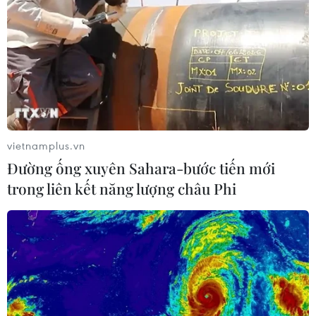
245 ca khỏi bệnh, không có F0 tử vong.
vietnamplus.vn
Đường ống xuyên Sahara-bước tiến mới
trong liên kết năng lượng châu Phi