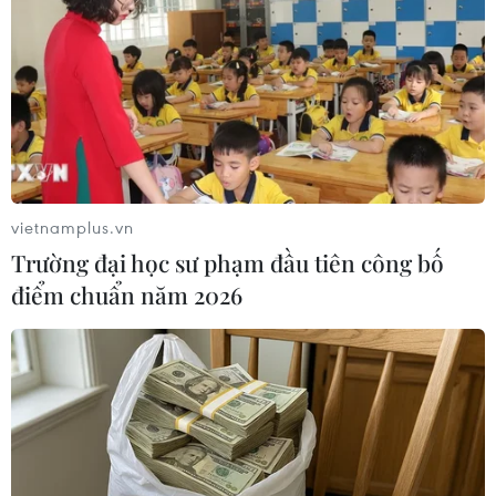
viên trong nhà trường thực hiện nghiêm các
yêu cầu phòng chống dịch như vệ sinh cá nhân,
vệ sinh trường lớp học, đeo khẩu trang trên các
phương tiện giao thông công cộng và tại các địa
điểm, sự kiện tập trung đông người, đặc biệt
vào dịp nghỉ lễ sắp tới./.
vietnamplus.vn
(TTXVN/Vietnam+)
Trường đại học sư phạm đầu tiên công bố
điểm chuẩn năm 2026