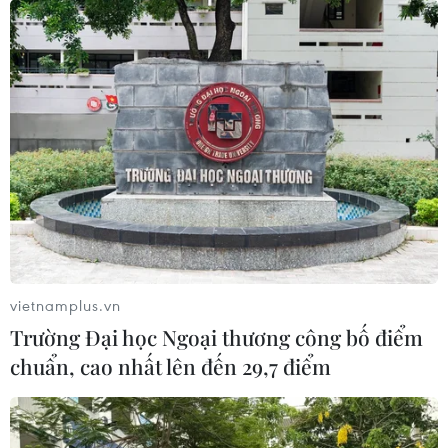
Ngày 20/4: Việt Nam ghi nhận thêm 2.461
ca mắc mới COVID-19
20/04/2023 10:49
vietnamplus.vn
Ngày 20/4, Việt nam ghi nhận 2.461 ca mắc mới
Trường Đại học Ngoại thương công bố điểm
COVID-19, tiếp tục đà tăng của các ngày trước đó; trong
chuẩn, cao nhất lên đến 29,7 điểm
khi có 109 ca bệnh đang phải thở ôxy.