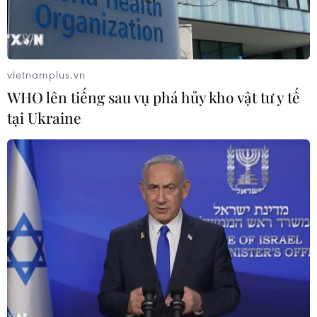
TIN LIÊN QUAN
vietnamplus.vn
WHO lên tiếng sau vụ phá hủy kho vật tư y tế
tại Ukraine
Hà Nội yêu cầu các địa
phương chủ động phòng chống dịch
COVID-19
19/04/2023 03:38