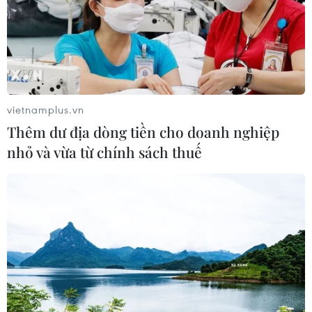
mỗi môn
09/08/2026 06:40
Các trường đại học bắt đầu công bố
điểm chuẩn xét tuyển năm 2026
vietnamplus.vn
09/08/2026 06:25
Thêm dư địa dòng tiền cho doanh nghiệp
nhỏ và vừa từ chính sách thuế
Giáo dục trước thềm năm học mới:
Tái cấu trúc mạng lưới, đổi mới tư
duy quản trị
09/08/2026 04:23
Hôm nay, các trường đại học bắt đầu
công bố điểm chuẩn năm 2026