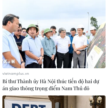
Số liều tiêm cho trẻ từ 5-11 tuổi là 18.636.638
liều: Mũi 1 là 10.205.919 liều; Mũi 2 là 8.430.719
liều./.
(Vietnam+)
vietnamplus.vn
Bí thư Thành ủy Hà Nội thúc tiến độ hai dự
án giao thông trọng điểm Nam Thủ đô