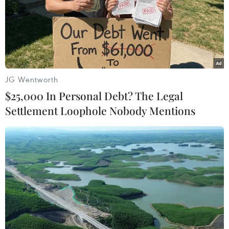
JG Wentworth
$25,000 In Personal Debt? The Legal
Settlement Loophole Nobody Mentions
Số ca mắc mới tăng cao trở lại, Nam Định
sẵn sàng phương án 4 tại chỗ
19/04/2023 10:50
Theo báo cáo của Sở Y tế tỉnh, ngày 18/4, trên địa bàn
tỉnh ghi nhận 79 ca mắc COVID-19 mới trong cộng