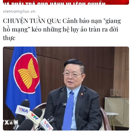
30/07/2026 12:52
vietnamplus.vn
CHUYỆN TUẦN QUA: Cảnh báo nạn "giang
hồ mạng” kéo những hệ lụy ảo tràn ra đời
Lâm Đồng rà soát toàn bộ cơ sở kinh
thực
doanh thức ăn đường phố sau các vụ
ngộ độc
30/07/2026 08:24
Chẩn đoán và điều trị thành công
trường hợp mắc bệnh viêm mạch
hiếm gặp
30/07/2026 08:15
Trao tặng 10 gia đình khó khăn điều
trị vô sinh hiếm muộn miễn phí 100%