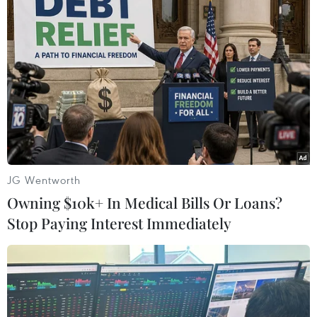
#COVID-19
#Ca bệnh thở ôxy
#Bệnh nhân nặng
#Bệnh nhân khỏi bệnh
#Số ca mắc COVID-19 tăng
Theo dõi VietnamPlus
JG Wentworth
Owning $10k+ In Medical Bills Or Loans?
Stop Paying Interest Immediately
TIN LIÊN QUAN