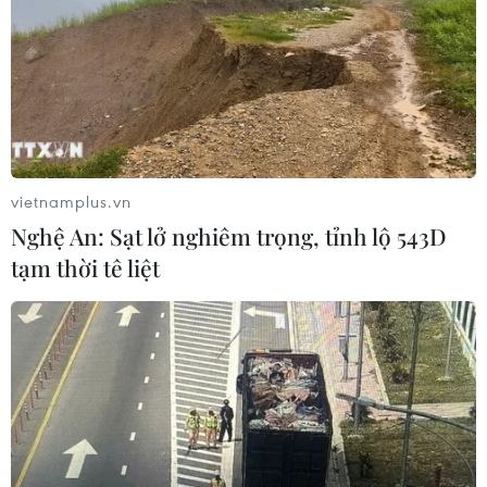
vietnamplus.vn
Nghệ An: Sạt lở nghiêm trọng, tỉnh lộ 543D
tạm thời tê liệt