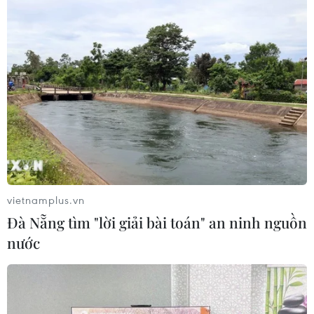
Bộ Y tế ban hành Kế hoạch dự phòng
thương tích giai đoạn 2026-2030
04/08/2026 07:41
Hệ thống y tế đa cực, đưa y tế đến
gần dân
04/08/2026 04:55
vietnamplus.vn
Đà Nẵng tìm "lời giải bài toán" an ninh nguồn
Bộ Y tế đề xuất 8 nhóm chính sách
nước
trong sửa đổi Luật hiến, ghép mô,
tạng
03/08/2026 14:44