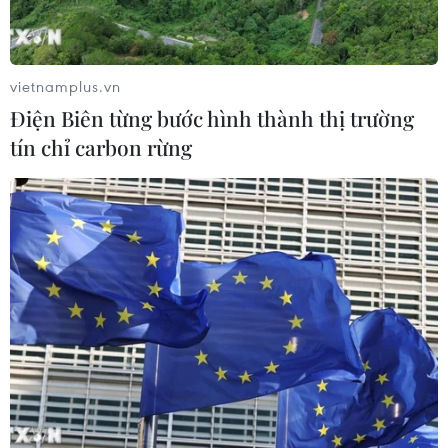
vietnamplus.vn
Điện Biên từng bước hình thành thị trường
tín chỉ carbon rừng
TIN CÙNG CHUYÊN MỤC
Cuộc tìm kiếm và vá lại những 'trái
tim lỗi '
07/08/2026 04:03
Hà Nội cảnh báo về việc sử dụng tế
bào gốc trong khám chữa bệnh, làm
đẹp