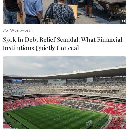
JG Wentworth
$30k In Debt Relief Scandal: What Financial
Institutions Quietly Conceal
Chăm sóc bệnh nhân nặng đang điều trị. (Ảnh: Minh
Quyết/TTXVN)
Bản tin phòng chống dịch COVID-19 ngày 20/4
của Bộ Y tế cho biết có 2.461 ca mắc mới, tiếp
tục đà tăng của các ngày trước đó.
Tình hình dịch COVID-19 tại Việt Nam