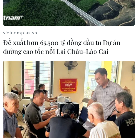
đồng. Đây là số ca mắc mới cao nhất trong nhiều tháng
qua.
vietnamplus.vn
Đề xuất hơn 65.500 tỷ đồng đầu tư Dự án
đường cao tốc nối Lai Châu-Lào Cai
Cập nhật tình hình dịch