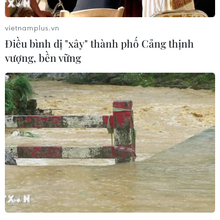
COVID-19 ở Việt Nam ngày 19/4
19/04/2023 12:20
vietnamplus.vn
Bản tin phòng chống dịch COVID-19 ngày 19/4 của Bộ Y
Điều bình dị "xây" thành phố Cảng thịnh
tế cho biết có 2.159 ca mắc mới COVID-19, 209 ca khỏi
vượng, bền vững
bệnh, không có F0 tử vong; trong ngày 18/4 có 12.888
liều vaccine phòng COVID-19 được tiêm.