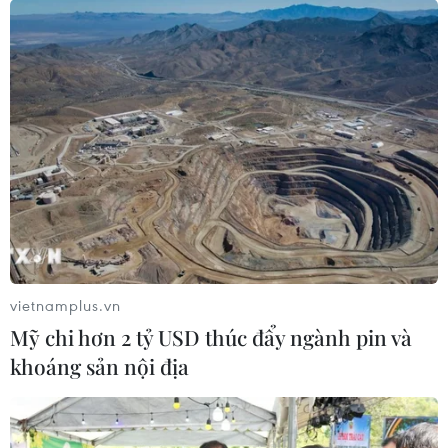
vietnamplus.vn
Mỹ chi hơn 2 tỷ USD thúc đẩy ngành pin và
khoáng sản nội địa