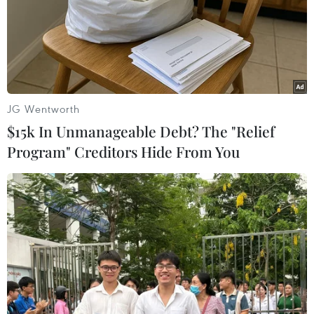
JG Wentworth
$15k In Unmanageable Debt? The "Relief
Program" Creditors Hide From You
Học sinh lớp 9 và 12 ở Bến Tre sẽ trở lại
trường từ ngày 10/1
06/01/2022 10:12
Tỉnh Bến Tre chỉ tổ chức dạy học trực tiếp tại địa bàn
huyện được đánh giá cấp độ dịch ở cấp độ 1, 2; đối với
địa bàn huyện được đánh giá cấp độ dịch 3, 4 tiếp tục