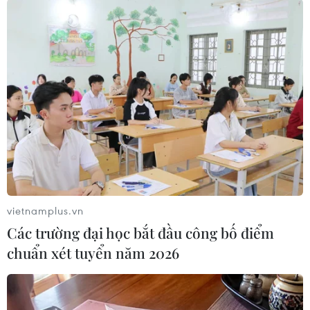
học sinh trở lại trường, làm căn cứ để các đơn
vị, trường học trên địa bàn thành phố Hà Nội
triển khai.
Theo kế hoạch của Sở Giáo dục và Đào tạo Hà
Nội, từ nay tới trước kỳ nghỉ Tết Nguyên đán
Nhâm Dần năm 2022, các Phòng Giáo dục và
Đào tạo quận, huyện, thị xã, các đơn vị trực
thuộc sẽ triển khai công tác diễn tập, sẵn sàng
các điều kiện an toàn để đón học sinh trở lại
trường học khi có thông báo./.
vietnamplus.vn
Các trường đại học bắt đầu công bố điểm
chuẩn xét tuyển năm 2026