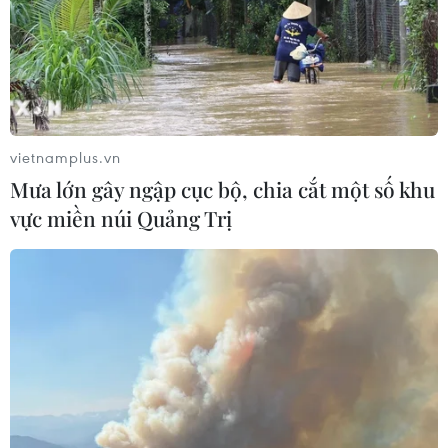
Bảo đảm chính xác, công khai điểm
chuẩn tuyển sinh các trường quân
đội
vietnamplus.vn
07/08/2026 12:26
Mưa lớn gây ngập cục bộ, chia cắt một số khu
vực miền núi Quảng Trị
Ban đại diện cha mẹ học sinh không
được tự đặt các khoản thu, ép buộc
đóng góp
07/08/2026 10:30
Bộ Giáo dục và Đào tạo công bố
khung thời gian cố định từ năm học
2026-2027