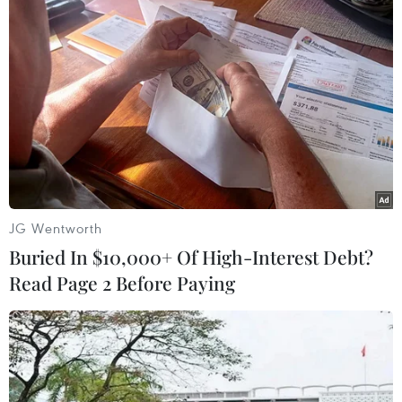
Hướng dẫn phân luồng,
giãn cách, đo thân nhiệt
và sát khuẩn tay khi học
sinh tới trường. (Ảnh:
Thanh Tùng/TTXVN)
(TTXVN/Vietnam+)
JG Wentworth
Buried In $10,000+ Of High-Interest Debt?
Read Page 2 Before Paying