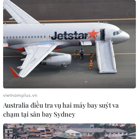
Nội lập đỉnh với 29,54 điểm
09/08/2026 06:51
Điểm chuẩn Đại học Kinh tế quốc
dân cao nhất lên đến trên 9,6 điểm
mỗi môn
09/08/2026 06:40
Các trường đại học bắt đầu công bố
điểm chuẩn xét tuyển năm 2026
vietnamplus.vn
09/08/2026 06:25
Australia điều tra vụ hai máy bay suýt va
chạm tại sân bay Sydney
Giáo dục trước thềm năm học mới:
Tái cấu trúc mạng lưới, đổi mới tư