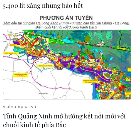
5.400 lít xăng nhưng báo hết
Học sinh Cần Thơ trở lại trường học trực
tiếp từ ngày 7/2
15/01/2022 13:12
Ủy ban Nhân dân thành phố Cần Thơ điều chỉnh thời
gian học sinh trẻ mầm non, học sinh tiểu học, trung học
cơ sở, THPT và học viên giáo dục thường xuyên trở lại
trường từ ngày 17/1 sang ngày 7/2.
vietnamplus.vn
Tỉnh Quảng Ninh mở hướng kết nối mới với
chuỗi kinh tế phía Bắc