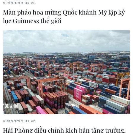
vietnamplus.vn
Màn pháo hoa mừng Quốc khánh Mỹ lập kỷ
Khuyến khích các cơ sở giáo dục đại
lục Guinness thế giới
học cạnh tranh bằng chất lượng
06/08/2026 13:41
Cần Thơ xem xét đề xuất xây dựng Tổ
hợp Giáo dục-Đào tạo 636 tỷ đồng
06/08/2026 13:24
Cà Mau hợp nhất 4 trường cao đẳng,
tăng quy mô đào tạo nhân lực chất
lượng cao
vietnamplus.vn
06/08/2026 11:43
Hải Phòng điều chỉnh kịch bản tăng trưởng,