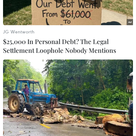
nghiệm.
JG Wentworth
$25,000 In Personal Debt? The Legal
Settlement Loophole Nobody Mentions
Trong thời gian học, phát hiện học sinh có biểu hiện ho, sốt nghi
ngờ mắc COVID-19, giáo viên sẽ báo với nhà trường và đưa
học xuống phòng cách ly y tế. (Ảnh: Thanh Tùng/TTXVN)
Chiều 22/1, Ủy ban Nhân dân quận Ba Đình (Hà