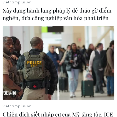
vietnamplus.vn
Xây dựng hành lang pháp lý để tháo gỡ điểm
nghẽn, đưa công nghiệp văn hóa phát triển
TIN CÙNG CHUYÊN MỤC
Hải Phòng dự kiến còn 780 trường
mầm non, tiểu học và THCS công lập
09/08/2026 08:42
vietnamplus.vn
Chiến dịch siết nhập cư của Mỹ tăng tốc, ICE
Trường Đại học Ngoại thương công