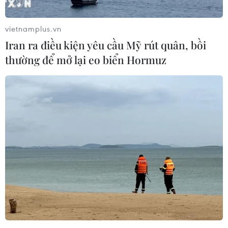
Cùng với việc vệ sinh, khử khuẩn trường lớp, hướng dẫn
học sinh phòng, chống dịch COVID-19, thông điệp 5K…
vietnamplus.vn
các cơ sở giáo dục tại Trà Vinh còn xây dựng các
Iran ra điều kiện yêu cầu Mỹ rút quân, bồi
phương án chủ động trong mọi tình huống.
thường để mở lại eo biển Hormuz