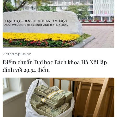
#Tạm dừng đến trường
#Trở lại trường
#COVID-19
#Sở Giáo dục và Đào tạo Hà Nội
TP. Hà Nội
vietnamplus.vn
Theo dõi VietnamPlus
Điểm chuẩn Đại học Bách khoa Hà Nội lập
đỉnh với 29,54 điểm
TIN LIÊN QUAN