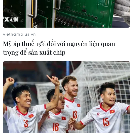
điểm.
vietnamplus.vn
Mỹ áp thuế 15% đối với nguyên liệu quan
trọng để sản xuất chip
Sỹ tử Thủ đô 'tươi như hoa' sau khi
hoàn thành kỳ thi vào lớp 10
09/06/2024 04:01