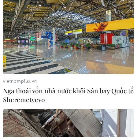
vietnamplus.vn
Nga thoái vốn nhà nước khỏi Sân bay Quốc tế
Sheremetyevo