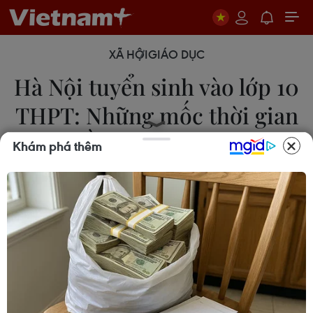
XÃ HỘI
GIÁO DỤC
Hà Nội tuyển sinh vào lớp 10
THPT: Những mốc thời gian
cần lưu ý sau thi
Khám phá thêm
12/06/2024 03:12
Chậm nhất ngày 2/7, Sở Giáo dục và Đào tạo Hà
Nội sẽ công bố điểm bài thi các môn của thí sinh
trên cổng thông tin điện tử của Sở, cổng tuyển sinh
đầu cấp của thành phố Hà Nội.