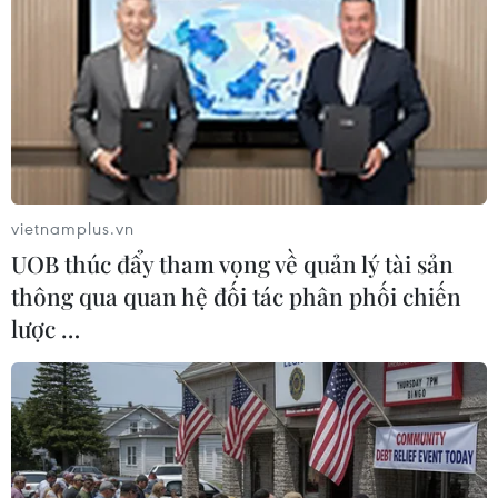
Đắk Lắk tuyển sinh bổ sung hơn 2.700 chỉ tiêu
vào lớp 10 công lập
Phú Thọ không phát hiện dấu hiệu bất
thường trong Kỳ thi tốt nghiệp THPT
vietnamplus.vn
UOB thúc đẩy tham vọng về quản lý tài sản
thông qua quan hệ đối tác phân phối chiến
TIN LIÊN QUAN
lược …