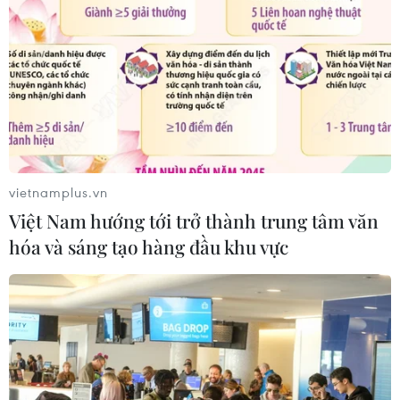
Phát động giải báo chí toàn quốc "Vì
sự nghiệp Giáo dục Việt Nam" năm
2026
04/08/2026 12:36
Vụ gian lận điểm thi tại Tuyên
Quang: Sáng mai (5/8), công bố
vietnamplus.vn
phương án xử lý
Việt Nam hướng tới trở thành trung tâm văn
04/08/2026 11:11
hóa và sáng tạo hàng đầu khu vực
Nghệ An: Gấp rút hoàn thiện trường
lớp, cải thiện điều kiện dạy học
04/08/2026 04:35