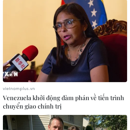
(TTXVN/Vietnam+)
vietnamplus.vn
Venezuela khởi động đàm phán về tiến trình
chuyển giao chính trị
#Hà Nội
#tuyển sinh vào lớp 10
#trung học phổ thông
#năm học 2024-2025
#thí sinh
#công lập