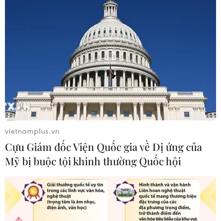
Hà Nội kiểm soát chặt chẽ, minh
bạch bữa ăn bán trú trước thềm năm
học mới
05/08/2026 02:01
Hưng Yên chuyển trụ sở dôi dư
thành trường học, mở rộng không
gian giáo dục
vietnamplus.vn
05/08/2026 01:21
Cựu Giám đốc Viện Quốc gia về Dị ứng của
Mỹ bị buộc tội khinh thường Quốc hội
Bảo đảm ngày khai giảng thực sự là
ngày hội của học sinh và giáo viên
04/08/2026 22:42