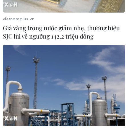
vietnamplus.vn
Bộ GD-ĐT dự kiến điều chỉnh trong
Giá vàng trong nước giảm nhẹ, thương hiệu
bổ nhiệm chức danh và xếp lương
SJC lùi về ngưỡng 142,2 triệu đồng
nhà giáo
06/08/2026 02:18
Dự kiến giảm hơn 17.000 đầu mối cơ
sở giáo dục trên cả nước, tương ứng
45,7%
06/08/2026 01:26
Đề xuất trợ cấp một lần cho giáo viên
mầm non đã nghỉ công tác chưa
hưởng chế độ