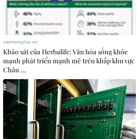
vietnamplus.vn
Khảo sát của Herbalife: Văn hóa sống khỏe
mạnh phát triển mạnh mẽ trên khắp khu vực
Châu …
Sỹ tử hoàn thành môn Toán, kết
thúc kỳ thi vào lớp 10 tại Hà Nội
09/06/2024 05:51
Sau hai môn thi hôm qua là Văn và tiếng Anh và hôm
nay với môn Toán, các em học sinh cho biết đề thi cũng
không quá khó và ở mức cơ bản, có thể đạt được từ 7-8