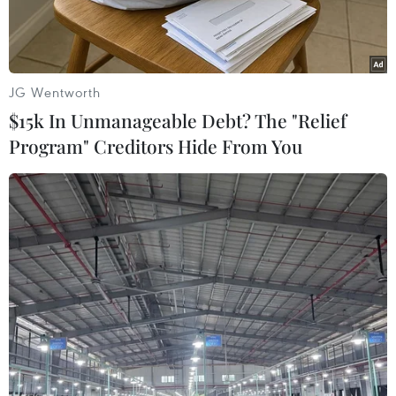
JG Wentworth
$15k In Unmanageable Debt? The "Relief
Program" Creditors Hide From You