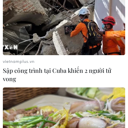
vietnamplus.vn
Sập công trình tại Cuba khiến 2 người tử
vong
TIN CÙNG CHUYÊN MỤC
Vụ chuyên Tuyên Quang: Thu hồi,
hủy bỏ giấy chứng nhận kết quả thi