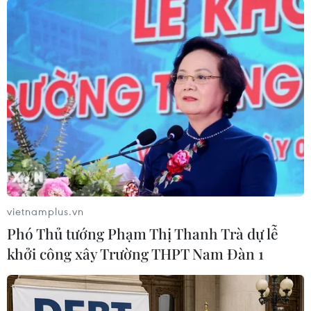
ở thành phố năm nay phần nào giảm so với
những năm trước./.
TP Hồ Chí Minh: Tuyển
sinh lớp 10 công lập bằng
cả thi tuyển và xét tuyển
Việc giữ ổn định kỳ thi tuyển lớp
10 trong năm tới nhằm tạo thuận
lợi cho phụ huynh, học sinh và các
trường sau khi hợp nhất Bình
Dương, Bà Rịa-Vũng Tàu và
vietnamplus.vn
Thành phố Hồ Chí Minh.
Phó Thủ tướng Phạm Thị Thanh Trà dự lễ
khởi công xây Trường THPT Nam Đàn 1
(TTXVN/Vietnam+)