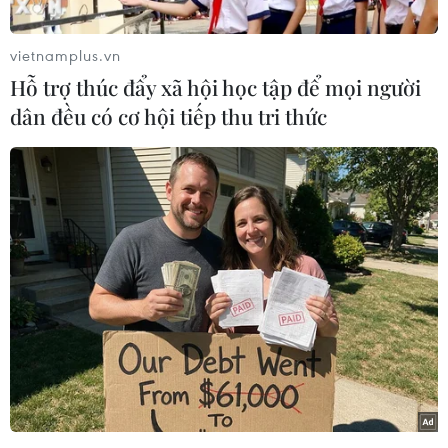
lớp 10 năm học 2025-2026 vào các trường trung
học phổ thông công lập chưa tuyển đủ chỉ tiêu
vietnamplus.vn
thuộc khu vực 1 (Thành phố Hồ Chí Minh cũ).
Hỗ trợ thúc đẩy xã hội học tập để mọi người
Thành phố có 37 trường sẽ tổ chức tuyển sinh
dân đều có cơ hội tiếp thu tri thức
bổ sung 2.340 chỉ tiêu lớp 10. Trong số đó, một
số trường tuyển bổ sung nhiều chỉ tiêu như
Trung học phổ thông Trung Lập 262 chỉ tiêu,
Trung học phổ thông Phong Phú 207 chỉ tiêu,
Trung học phổ thông Nguyễn Văn Tăng 181 chỉ
tiêu, Trung học phổ thông Ngô Gia Tự 150 chỉ
tiêu, Trung học phổ thông An Nhơn Tây 100 chỉ
tiêu...
Đáng chú ý, Trường Trung học cơ sở-Trung học
phổ thông Trần Đại Nghĩa (trường có điểm
chuẩn cao nhất thành phố) cũng tuyển bổ sung