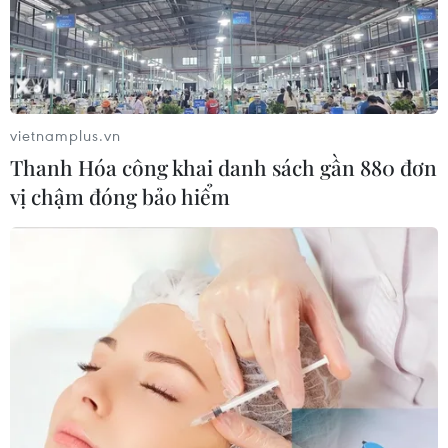
vietnamplus.vn
Thanh Hóa công khai danh sách gần 880 đơn
vị chậm đóng bảo hiểm
TIN CÙNG CHUYÊN MỤC
Phó Thủ tướng Phạm Thị Thanh Trà
dự lễ khởi công xây Trường THPT
Nam Đàn 1
07/08/2026 04:30
Hỗ trợ thúc đẩy xã hội học tập để
mọi người dân đều có cơ hội tiếp thu