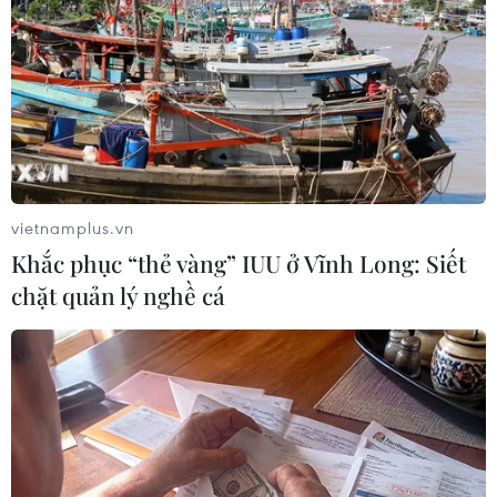
Thi vào lớp 10 - Thi THPT
Phó Thủ tướng Lê Tiến Châu: Tiếp tục giữ ổn
định Kỳ thi tốt nghiệp THPT
Thành phố Hồ Chí Minh tuyển bổ sung gần
vietnamplus.vn
3.500 chỉ tiêu lớp 10 công lập
Khắc phục “thẻ vàng” IUU ở Vĩnh Long: Siết
chặt quản lý nghề cá
Vụ điểm Toán tại Tuyên Quang: Rút vụ án về Cơ
quan An ninh điều tra Bộ Công an
Đắk Lắk tuyển sinh bổ sung hơn 2.700 chỉ tiêu
vào lớp 10 công lập
Phú Thọ không phát hiện dấu hiệu bất
thường trong Kỳ thi tốt nghiệp THPT