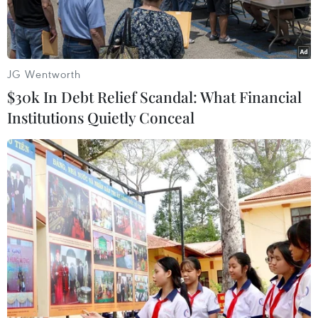
tiêu.
JG Wentworth
$30k In Debt Relief Scandal: What Financial
Institutions Quietly Conceal
Thí sinh tham gia kỳ thi tuyển sinh lớp 10 công lập tại Thành phố
Hồ Chí Minh. (Ảnh: Thu Hoài/TTXVN)
Ngày 28/7, Sở Giáo dục và Đào tạo Thành phố Hồ
Chí Minh công bố thông tin tuyển sinh bổ sung