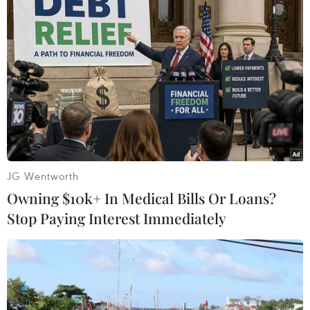
JG Wentworth
Owning $10k+ In Medical Bills Or Loans?
#Tuyển sinh lớp 10
#Lớp 10 công lập
#Điểm thi
Stop Paying Interest Immediately
#Tuyển sinh bổ sung
Tp. Hồ Chí Minh
Theo dõi VietnamPlus