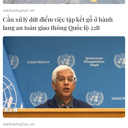
vietnamplus.vn
Cần xử lý dứt điểm việc tập kết gỗ ở hành
lang an toàn giao thông Quốc lộ 22B
Vì sao điểm chuẩn vào lớp 10 của nhiều
trường phía Bắc Khánh Hòa ở mức thấp?
07/07/2025 10:54
Trường có điểm chuẩn thấp nhất là Nguyễn Du (xã Bắc
Ninh Hòa) 5 điểm, tiếp đó là Tôn Đức Thắng (xã Nam
Ninh Hòa) và Tô Văn Ơn (xã Tu Bông) 6,5 điểm, Trần
Quý Cáp (phường Đông Ninh Hòa) 6,75 điểm.
vietnamplus.vn