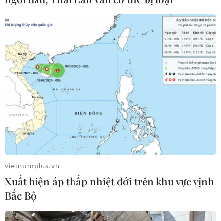
Đề xuất trợ cấp một lần cho giáo viên
mầm non đã nghỉ công tác chưa
hưởng chế độ
05/08/2026 14:59
Chính sách khuyến khích doanh
nghiệp tham gia hoạt động giáo dục
nghề nghiệp
05/08/2026 14:58
vietnamplus.vn
Thực hiện các nhiệm vụ trọng tâm
Xuất hiện áp thấp nhiệt đới trên khu vực vịnh
trong năm học 2026-2027
Bắc Bộ
05/08/2026 13:13