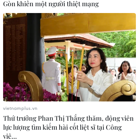
Gòn khiến một người thiệt mạng
mắc bệnh hiểm nghèo không lỡ cơ
hội học tập và điều trị
30/07/2026 13:53
Bé trai 7 tuổi được ghép thận xuyên
Việt từ người hiến chết não
30/07/2026 12:52
Xem thêm
vietnamplus.vn
Thứ trưởng Phan Thị Thắng thăm, động viên
lực lượng tìm kiếm hài cốt liệt sĩ tại Công
viê…
CƠ QUAN CHỦ QUẢN: THÔNG TẤN XÃ VIỆT NAM