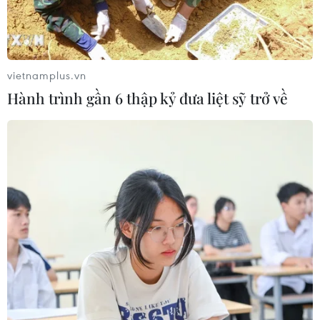
vietnamplus.vn
Hành trình gần 6 thập kỷ đưa liệt sỹ trở về
Siết vấn đề an toàn thực phẩm trong
trường học trên cả nước
19/03/2019 07:17
Bộ Giáo dục và Đào tạo vừa có công văn gửi ủy ban
nhân dân các tỉnh, thành phố trực thuộc trung ương về
việc tăng cường chỉ đạo công tác bảo đảm vệ sinh, an
toàn thực phẩm trong các cơ sở giáo dục.