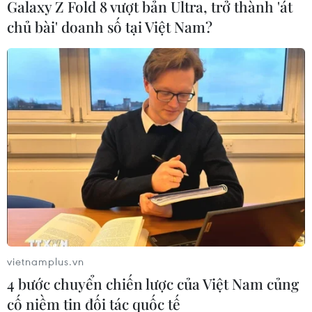
Galaxy Z Fold 8 vượt bản Ultra, trở thành 'át
các vụ ngộ độc thực phẩm.
chủ bài' doanh số tại Việt Nam?
vietnamplus.vn
Nghi ngờ nguyên liệu giả, hơn 1.000 công
4 bước chuyển chiến lược của Việt Nam củng
nhân bỏ ăn trưa tập thể
cố niềm tin đối tác quốc tế