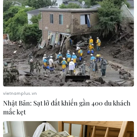
#Ngộ độc thức ăn
#Bệnh viện Đa khoa Hà Tĩnh
vietnamplus.vn
#Thức ăn dư thừa
#Triệu chứng ngộ độc
Hà Tĩnh
Nhật Bản: Sạt lở đất khiến gần 400 du khách
mắc kẹt
Theo dõi VietnamPlus