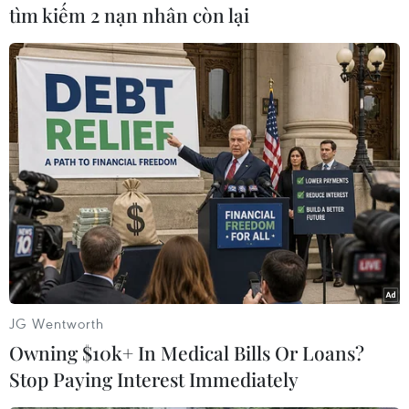
Hương Khê, khẩn trương điều trị để bệnh nhân
tìm kiếm 2 nạn nhân còn lại
sớm ổn định sức khỏe và xuất viện trong thời
gian sớm nhất.
Như TTXVN đã thông tin, trưa 24/3, gia đình anh
Đặng Văn Anh (xóm 5, xã Hòa Hải, huyện
Hương Khê, Hà Tĩnh) làm đám giỗ mãn tang
cha. Tham dự đám giỗ ngoài người thân trong
gia đình còn có rất đông hàng xóm.
Sau khi ăn cỗ xong, đến chiều tối cùng ngày,
khoảng 50 người có biểu hiện đau bụng, buồn
nôn, tiêu chảy, phải đến cơ sở y tế cấp cứu./.
JG Wentworth
(TTXVN/Vietnam+)
Owning $10k+ In Medical Bills Or Loans?
Stop Paying Interest Immediately