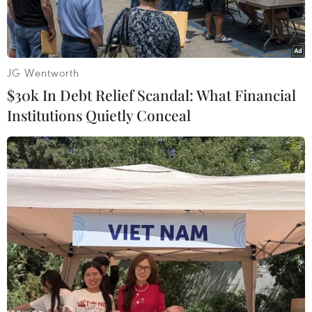
JG Wentworth
$30k In Debt Relief Scandal: What Financial
Institutions Quietly Conceal
Các bệnh nhân bị ngộ độ đang được điều trị tại Bệnh viên Đa
khoa huyện Hương Khê, Hà Tĩnh. (Ảnh: Phan Quân/TTXVN)
Bác sỹ Đinh Văn Tương, Trưởng Khoa Lây, Bệnh
viện Đa khoa huyện Hương Khê, tỉnh Hà Tĩnh
cho biết, sáng 27/3, Khoa tiếp nhận thêm 14