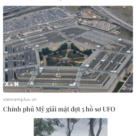
26/03/2019 11:58
Đã có hơn 1.000 công nhân Công ty Trách nhiệm hữu
hạn Great Global International đăng ký ăn trưa đã bỏ
bữa vì cho rằng nguyên liệu chế biến không rõ nguồn
gốc.
vietnamplus.vn
Chính phủ Mỹ giải mật đợt 5 hồ sơ UFO