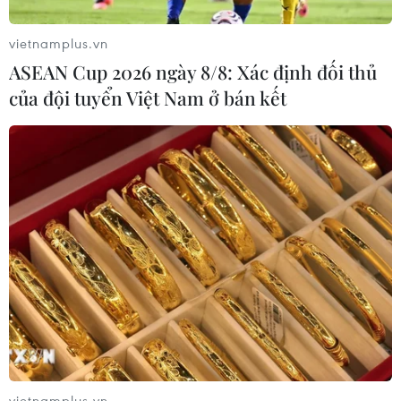
vietnamplus.vn
ASEAN Cup 2026 ngày 8/8: Xác định đối thủ
của đội tuyển Việt Nam ở bán kết
TIN CÙNG CHUYÊN MỤC
Đầu tư cho sức khỏe từ phòng bệnh
vietnamplus.vn