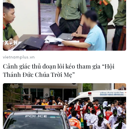
vietnamplus.vn
Cảnh giác thủ đoạn lôi kéo tham gia “Hội
Thánh Đức Chúa Trời Mẹ”