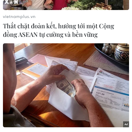
người đều ở xã Hòa Hải nhập viện trong tình
trạng sốt cao, rét run, đau thượng vị, nôn và đi
vietnamplus.vn
ngoài.
Thắt chặt đoàn kết, hướng tới một Cộng
Như vậy, trong hai ngày 26 và 27/3, Khoa tiếp
đồng ASEAN tự cường và bền vững
nhận tổng số 41 bệnh nhân là những người
tham dự đám giỗ tại gia đình anh Đặng Văn Anh
(xóm 5, xã Hòa Hải, huyện Hương Khê).
Bác sỹ Đinh Văn Tương cũng cho biết, 27 bệnh
nhân nhập viện ngày 26/3 vẫn đang được điều
trị tích cực, các triệu chứng đã thuyên giảm đến
80% và có thể xuất viện trong một hoặc hai ngày
tới.
Theo ông Phan Văn Thuận, Trưởng Phòng Y tế
huyện Hương Khê, khó khăn nhất là đơn vị
không lấy được mẫu thức ăn để tìm hiểu