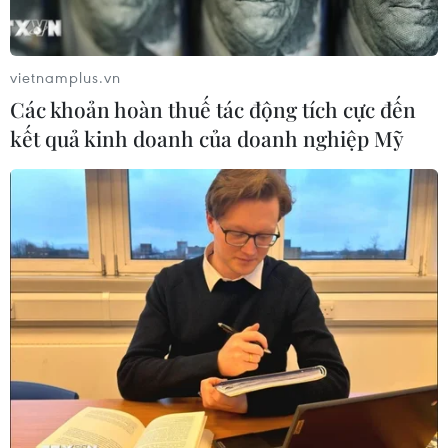
7 tháng năm 2026: Số
doanh nghiệp thành lập mới tăng
16,9%
vietnamplus.vn
04/08/2026 03:29
Các khoản hoàn thuế tác động tích cực đến
kết quả kinh doanh của doanh nghiệp Mỹ
7 tháng năm 2026: 7
mặt hàng xuất khẩu trên 10 tỷ USD
03/08/2026 23:49
7 tháng năm 2026:
Tổng vốn đầu tư nước ngoài đăng ký
vào Việt Nam tăng 58%
03/08/2026 23:48
Lấy lợi ích và sự hài