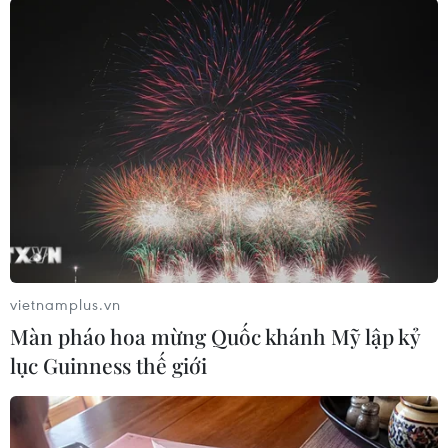
Theo dõi VietnamPlus
TIN LIÊN QUAN
vietnamplus.vn
Màn pháo hoa mừng Quốc khánh Mỹ lập kỷ
lục Guinness thế giới