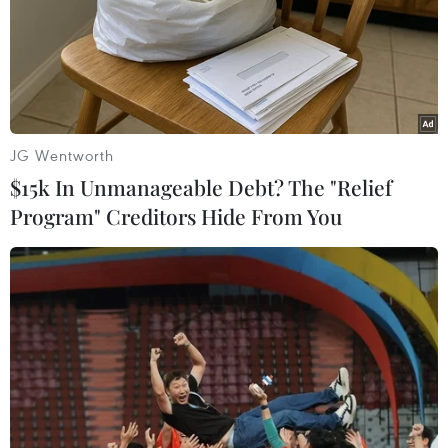
JG Wentworth
$15k In Unmanageable Debt? The "Relief
Program" Creditors Hide From You
Nhà khoa học Việt được Đức tặng giải
thưởng lớn
18/03/2013 09:40
Phó giáo sư-tiến sĩ khoa học Nguyễn Thế Hoàng đã
được trao tặng Giải thưởng nghiên cứu khoa học