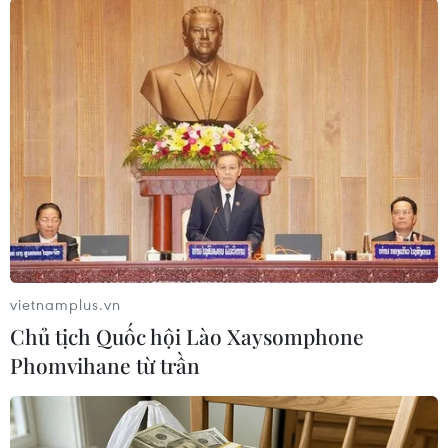
(TTXVN/Vietnam+)
vietnamplus.vn
Chủ tịch Quốc hội Lào Xaysomphone
Phomvihane từ trần
#Điều hòa
#Dự báo thời tiết
#Thi tốt nghiệp THPT
#Kỳ thi THPT Quốc gia
#tin tức
#tin tức mới nhất