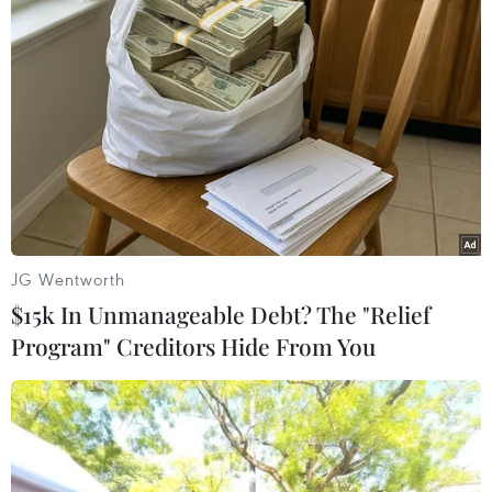
#tin tức 24h
#tin tức mới nhất trong ngày
#tin tức thời sự
#tin tức hot
#tin tức an ninh
#tin tức hot
#an ninh
#an ninh nghệ an
#thời sự
#thời sự hôm nay
#bản tin thời sự
#tội phạm
#truy nã
#tội phạm hình sự
#hình sự
#công an
#vụ án
#phạm pháp
#pháp luật
#pháp đình
#xã hội
#an ninh xã hội
#chính trị
#VietnamPlus
#Vietnam
#Plus
JG Wentworth
$15k In Unmanageable Debt? The "Relief
Program" Creditors Hide From You
Theo dõi VietnamPlus