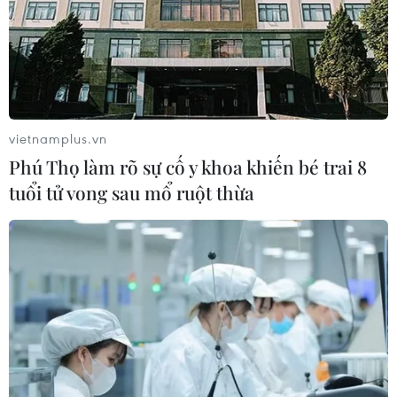
vietnamplus.vn
Phú Thọ làm rõ sự cố y khoa khiến bé trai 8
tuổi tử vong sau mổ ruột thừa