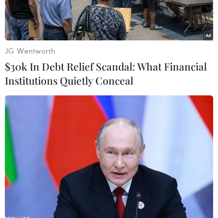
JG Wentworth
$30k In Debt Relief Scandal: What Financial
Institutions Quietly Conceal
(Ảnh: Lê Minh Sơn/Vietnam+)
Theo Trung tâm Dự báo Khí tượng Thủy văn
Trung ương, ngày hôm nay (23/6), do ảnh hưởng
của vùng áp thấp nóng phía Tây nên khu vực
Đồng Bằng Bắc Bộ, một số nơi ở Tây Bắc Bộ (tập
trung ở hai tỉnh Sơn La và Hòa Bình) sẽ xảy ra