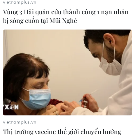
vietnamplus.vn
Vùng 3 Hải quân cứu thành công 1 nạn nhân
bị sóng cuốn tại Mũi Nghê
Bão nhiệt đới Cindy tràn vào Mỹ làm 1
người thiệt mạng
22/06/2017 09:15
Trung tâm Quốc gia nghiên cứu về bão của Mỹ cho biết
mưa lớn do bão nhiệt đới Cindy đang ảnh hưởng đến
phía Bắc vùng bờ biển giao giữa miền Nam nước Mỹ
và vịnh Mexico.
vietnamplus.vn
Thị trường vaccine thế giới chuyển hướng