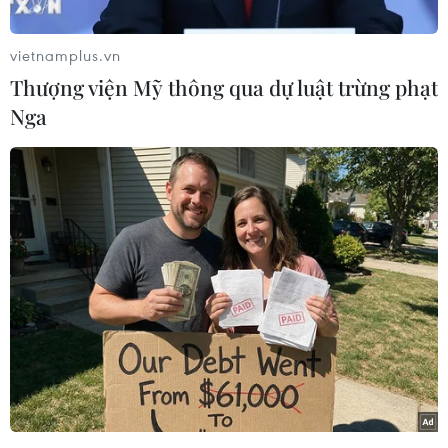
nắng nóng cộng với độ ẩm không khí trên 60%
tạo cảm giác oi bức về trưa và chiều. Nhiệt độ
vietnamplus.vn
cao nhất trong ngày phổ biến 35-36 độ, có nơi
Thượng viện Mỹ thông qua dự luật trừng phạt
cao trên 36 độ C.
Nga
Các tỉnh miền Trung từ Thanh Hóa trở vào đến
Phú Yên đã xảy ra nắng nóng trên diện rộng với
nhiệt độ cao nhất trong ngày phổ biến 35-37 độ,
có nơi trên 37 độ C như tại Nho Quan (Ninh
Bình) 37.3 độ C, Hồi Xuân (Thanh Hóa) 37.3 độ
C, Tĩnh Gia (Thanh Hóa) 38.9 độ C, Tương
Dương (Nghệ An) 37.5 độ C, Hương Khê (Hà
Tĩnh) 38.0 độ C, Đông Hà (Quảng Trị) 37.2 độ C...
Thời gian có nhiệt độ trên 35 độ từ 12-15 giờ.
Từ ngày 25/6, nắng nóng ở các tỉnh miền Trung