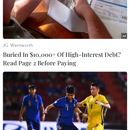
21/06/2017 23:39
Khu vực Thủ đô Hà Nội, từ ngày 22-24/6 trời oi bức,
nhiệt độ cao nhất trong ngày phổ biến từ 34-35 độ, có
nơi trên 35 độ C.
JG Wentworth
Buried In $10,000+ Of High-Interest Debt?
Read Page 2 Before Paying