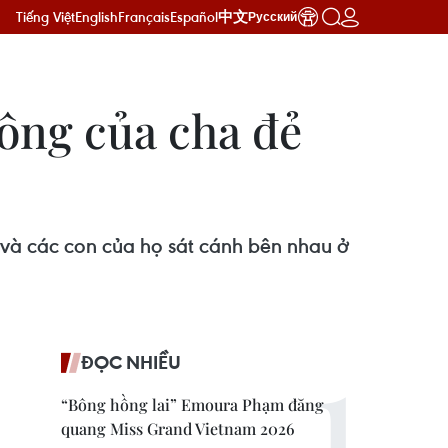
Tiếng Việt
English
Français
Español
中文
Русский
ông của cha đẻ
và các con của họ sát cánh bên nhau ở
ĐỌC NHIỀU
“Bông hồng lai” Emoura Phạm đăng
quang Miss Grand Vietnam 2026