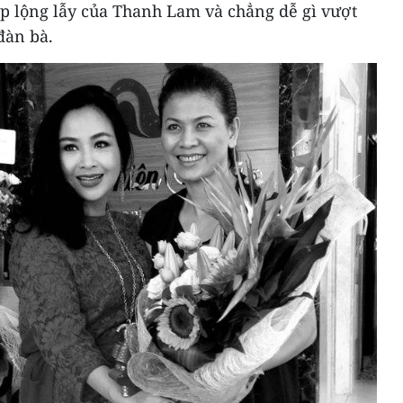
ệp lộng lẫy của Thanh Lam và chẳng dễ gì vượt
đàn bà.