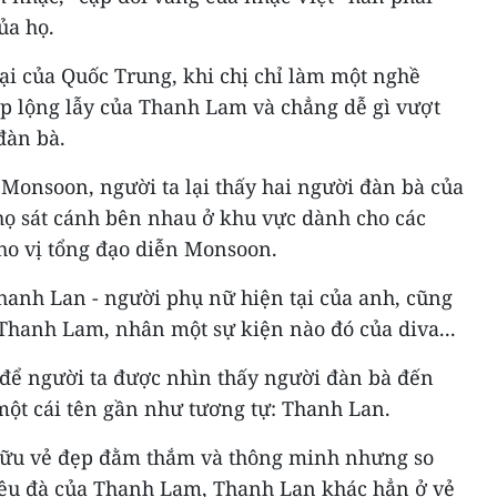
ủa họ.
ại của Quốc Trung, khi chị chỉ làm một nghề
ệp lộng lẫy của Thanh Lam và chẳng dễ gì vượt
đàn bà.
onsoon, người ta lại thấy hai người đàn bà của
họ sát cánh bên nhau ở khu vực dành cho các
cho vị tổng đạo diễn Monsoon.
anh Lan - người phụ nữ hiện tại của anh, cũng
 Thanh Lam, nhân một sự kiện nào đó của diva...
để người ta được nhìn thấy người đàn bà đến
ột cái tên gần như tương tự: Thanh Lan.
hữu vẻ đẹp đằm thắm và thông minh nhưng so
iệu đà của Thanh Lam, Thanh Lan khác hẳn ở vẻ