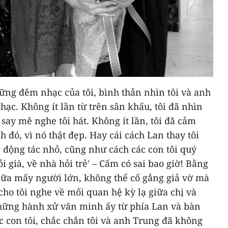
ững đêm nhạc của tôi, bình thản nhìn tôi và anh
ạc. Không ít lần từ trên sân khấu, tôi đã nhìn
say mê nghe tôi hát. Không ít lần, tôi đã cảm
h đó, vì nó thật đẹp. Hay cái cách Lan thay tôi
 động tác nhỏ, cũng như cách các con tôi quý
 già, về nhà hỏi trẻ' – Cấm có sai bao giờ! Bằng
giữa mấy người lớn, không thể cố gắng giả vờ mà
cho tôi nghe về mối quan hệ kỳ lạ giữa chị và
 những hành xử văn minh ấy từ phía Lan và bàn
c con tôi, chắc chắn tôi và anh Trung đã không