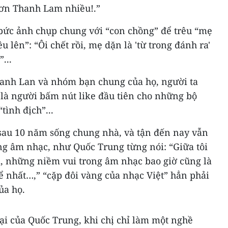
hơn Thanh Lam nhiều!.”
bức ảnh chụp chung với “con chồng” để trêu “mẹ
u lên”: “Ôi chết rồi, mẹ dặn là 'từ trong đánh ra'
...
anh Lan và nhóm bạn chung của họ, người ta
 là người bấm nút like đầu tiên cho những bộ
tình địch”...
sau 10 năm sống chung nhà, và tận đến nay vẫn
ng âm nhạc, như Quốc Trung từng nói: “Giữa tôi
i, những niềm vui trong âm nhạc bao giờ cũng là
ể nhất…,” “cặp đôi vàng của nhạc Việt” hẳn phải
ủa họ.
ại của Quốc Trung, khi chị chỉ làm một nghề