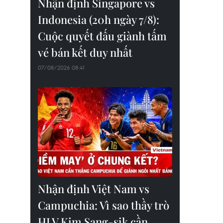
Nhận định Singapore vs
Indonesia (20h ngày 7/8):
Cuộc quyết đấu giành tấm
vé bán kết duy nhất
07/08/2026 08:41
Nhận định Việt Nam vs
Campuchia: Vì sao thầy trò
HLV Kim Sang-sik cần