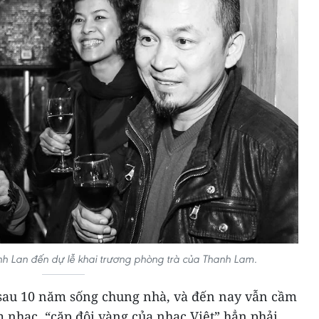
h Lan đến dự lễ khai trương phòng trà của Thanh Lam.
sau 10 năm sống chung nhà, và đến nay vẫn cầm
 nhạc, “cặp đôi vàng của nhạc Việt” hẳn phải