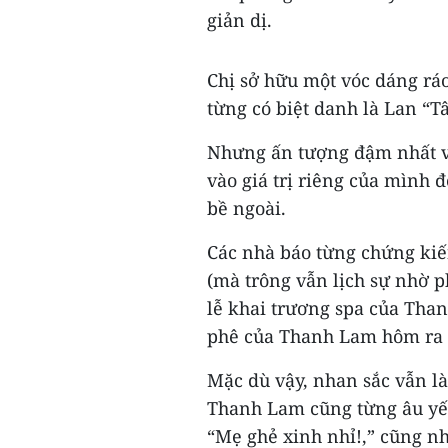
giản dị.
Chị sở hữu một vóc dáng rá
từng có biệt danh là Lan “Tâ
Nhưng ấn tượng đậm nhất về 
vào giá trị riêng của mình
bề ngoài.
Các nhà báo từng chứng kiến
(mà trông vẫn lịch sự nhờ p
lễ khai trương spa của Tha
phê của Thanh Lam hôm ra 
Mặc dù vậy, nhan sắc vẫn l
Thanh Lam cũng từng âu yếm
“Mẹ ghẻ xinh nhỉ!,” cũng nh