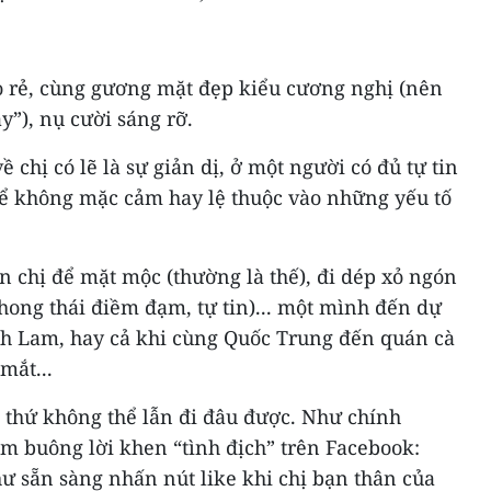
o rẻ, cùng gương mặt đẹp kiểu cương nghị (nên
y”), nụ cười sáng rỡ.
chị có lẽ là sự giản dị, ở một người có đủ tự tin
 để không mặc cảm hay lệ thuộc vào những yếu tố
 chị để mặt mộc (thường là thế), đi dép xỏ ngón
hong thái điềm đạm, tự tin)... một mình đến dự
nh Lam, hay cả khi cùng Quốc Trung đến quán cà
mắt...
à thứ không thể lẫn đi đâu được. Như chính
 buông lời khen “tình địch” trên Facebook:
ư sẵn sàng nhấn nút like khi chị bạn thân của