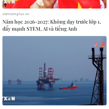
Phitsanulok, miền Bắc nước này.
vietnamplus.vn
Năm học 2026-2027: Không dạy trước lớp 1,
đẩy mạnh STEM, AI và tiếng Anh