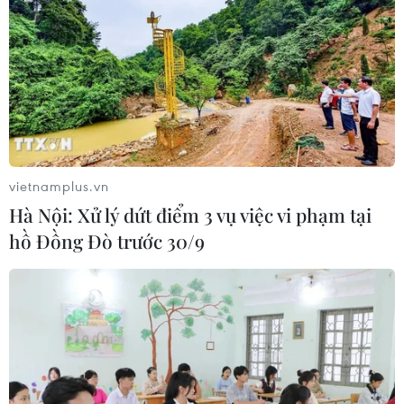
vietnamplus.vn
Hà Nội: Xử lý dứt điểm 3 vụ việc vi phạm tại
hồ Đồng Đò trước 30/9
TIN CÙNG CHUYÊN MỤC
WHO lên tiếng sau vụ phá hủy kho
vật tư y tế tại Ukraine
09/08/2026 15:11