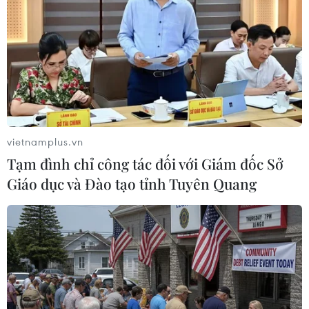
Mỹ: Liên tiếp các vụ xả súng gây thương
vong tại bang Missouri
vietnamplus.vn
25/05/2020 02:52
Tạm đình chỉ công tác đối với Giám đốc Sở
Một loạt vụ xả súng tại thành phố St. Louis, thuộc bang
Giáo dục và Đào tạo tỉnh Tuyên Quang
Missouri của Mỹ trong ngày 24/5 đã làm 2 người chết
và 10 người bị thương.