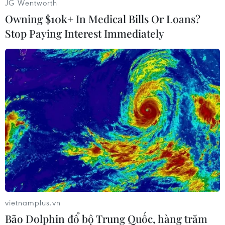
JG Wentworth
Owning $10k+ In Medical Bills Or Loans?
Stop Paying Interest Immediately
#xả súng
#nhóm vũ trang
#tình hình bạo lực
#phong tỏa hiện trường
Mexico
Theo dõi VietnamPlus
vietnamplus.vn
Bão Dolphin đổ bộ Trung Quốc, hàng trăm