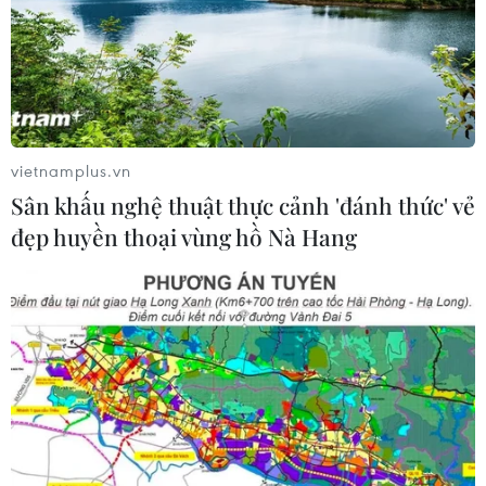
Tòa án Mỹ chỉ định hội đồng thẩm
phán xét xử các vụ kiện về thuế quan
Mục 301
06/08/2026 02:23
vietnamplus.vn
Sân khấu nghệ thuật thực cảnh 'đánh thức' vẻ
Cuba nỗ lực khôi phục hệ thống điện
đẹp huyền thoại vùng hồ Nà Hang
sau các sự cố toàn quốc
05/08/2026 23:16
Hội đồng Bảo an đánh giá về mối đe
dọa của IS đối với hòa bình, an ninh
quốc tế
05/08/2026 23:15