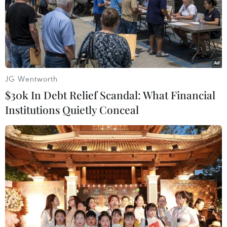
JG Wentworth
$30k In Debt Relief Scandal: What Financial
Institutions Quietly Conceal
Mỹ: Xả súng tại Chicago khiến ít nhất 36
người thương vong
25/05/2020 23:07
Trong khoảng thời gian từ chiều 22 đến sáng 25/5, đã
có ít nhất 9 người thiệt mạng và 27 người bị thương ở
bang Chicago, Mỹ trong dịp nghỉ Lễ tưởng niệm.