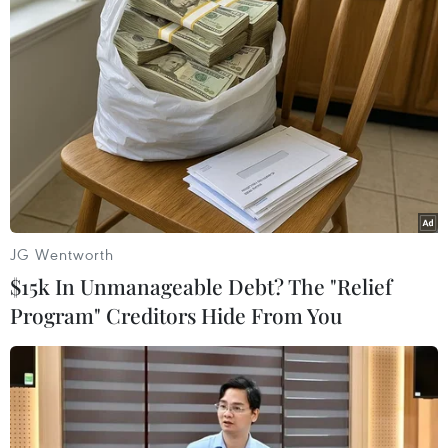
Xả súng tại hồ câu ở Ukraine khiến nhiều
người thiệt mạng
22/05/2020 12:33
Theo Thứ trưởng Nội vụ Ukraine Anton Gerashchenko,
vụ xả súng xảy ra tại vùng Zhytomyr vào rạng sáng khi
chủ một hồ câu tại đây tấn công 8 khách đi câu đến từ
thủ đô Kiev.
JG Wentworth
$15k In Unmanageable Debt? The "Relief
Program" Creditors Hide From You