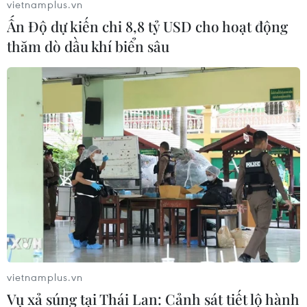
vietnamplus.vn
Ấn Độ dự kiến chi 8,8 tỷ USD cho hoạt động
thăm dò dầu khí biển sâu
vietnamplus.vn
Vụ xả súng tại Thái Lan: Cảnh sát tiết lộ hành