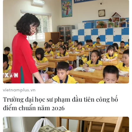
mạng đã lên tới 23
21/04/2020 23:06
Vụ xả xúng diễn ra ở nhiều địa điểm khác nhau, vì thế
cảnh sát cho rằng số người tử vong có thể sẽ còn tăng
khi cảnh sát vẫn đang mở rộng hiện trường vụ án.
vietnamplus.vn
Trường đại học sư phạm đầu tiên công bố
điểm chuẩn năm 2026