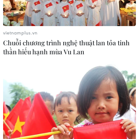
vietnamplus.vn
Chuỗi chương trình nghệ thuật lan tỏa tinh
thần hiếu hạnh mùa Vu Lan
Thái Lan: 3 người thiệt mạng trong vụ xả
súng tại một đài phát thanh
27/05/2020 08:16
Ba người đã thiệt mạng và một người bị thương trong
vụ xả súng tại một đài phát thanh của nhà nước ở tỉnh