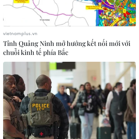
Mỹ hoàn trả khoảng 100 tỷ USD thuế
quan sau phán quyết của Tòa án Tối
cao
vietnamplus.vn
05/08/2026 22:58
Tỉnh Quảng Ninh mở hướng kết nối mới với
chuỗi kinh tế phía Bắc
Xem thêm
CƠ QUAN CHỦ QUẢN: THÔNG TẤN XÃ VIỆT NAM
Tổng Biên tập: TRẦN TIẾN DUẨN
Phó Tổng Biên tập: NGUYỄN THỊ TÁM, KHÚC THANH
THỦY